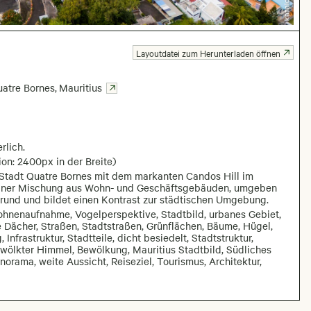
Layoutdatei zum Herunterladen öffnen
atre Bornes
,
Mauritius
rlich.
on: 2400px in der Breite)
 Stadt Quatre Bornes mit dem markanten Candos Hill im
it einer Mischung aus Wohn- und Geschäftsgebäuden, umgeben
grund und bildet einen Kontrast zur städtischen Umgebung.
rohnenaufnahme, Vogelperspektive, Stadtbild, urbanes Gebiet,
ächer, Straßen, Stadtstraßen, Grünflächen, Bäume, Hügel,
nfrastruktur, Stadtteile, dicht besiedelt, Stadtstruktur,
 bewölkter Himmel, Bewölkung, Mauritius Stadtbild, Südliches
norama, weite Aussicht, Reiseziel, Tourismus, Architektur,