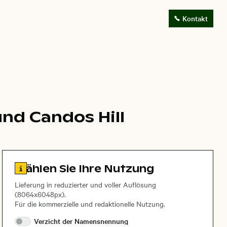
Kontakt
nd Candos Hill
Zu den Lizenzinformationen springen
Wählen Sie Ihre Nutzung
Lieferung in reduzierter und voller Auflösung
(8064x6048px).
Für die kommerzielle und redaktionelle Nutzung.
Verzicht der
Namensnennung