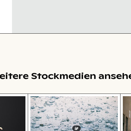
eitere Stockmedien anseh
g mit Sonnenlicht
ilien
Zerstreute Eisscherben auf gefrorene
Bah