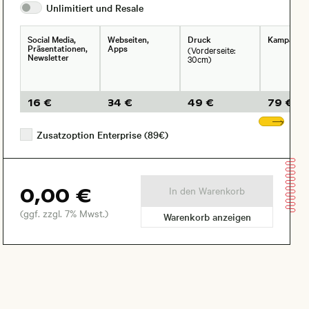
Unlimitiert und
Resale
Social Media,
Webseiten,
Druck
Kampagne
Präsentationen,
Apps
(Vorderseite:
Newsletter
30cm)
16 €
34 €
49 €
79 €
Wei
Zusatzoption Enterprise (89€)
0,00 €
In den Warenkorb
(ggf. zzgl. 7% Mwst.)
Warenkorb anzeigen