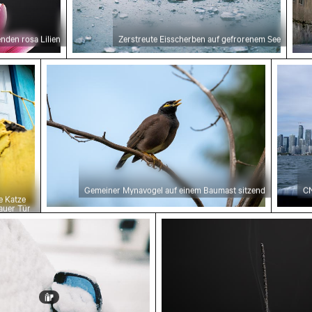
enden rosa Lilien
Zerstreute Eisscherben auf gefrorenem See
 rote Katze blickt hinter blauer Tür hervor
Gemeiner Mynavogel auf einem Baumast sit
CN Tow
Gemeiner Mynavogel auf einem Baumast sitzend
CN
e Katze
lauer Tür
gel eines Autos mit Schnee bedeckt
Verbranntes Streichholz