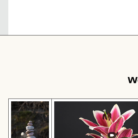
W
Steinhaufen im Zen-Stil in natürlicher Umgebun
Zeitraffer von blühenden rosa L