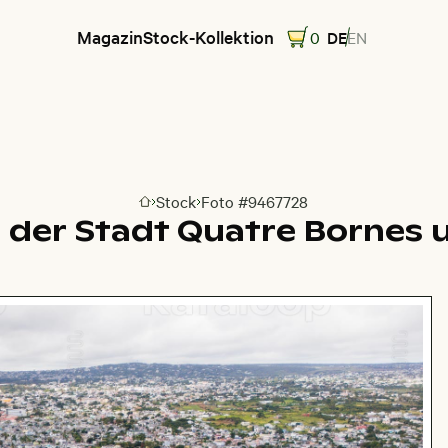
Magazin
Stock-Kollektion
0
DE
EN
Stock
Foto #9467728
Zur Homepage
der Stadt Quatre Bornes u