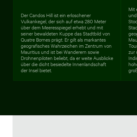
Mit
Der Candos Hill ist ein erloschener
und 
Vulkankegel, der sich auf etwa 280 Meter
Stoc
über dem Meeresspiegel erhebt und mit
Sta
seiner bewaldeten Kuppe das Stadtbild von
geo
Quatre Bornes prägt. Er gilt als markantes
Maur
geografisches Wahrzeichen im Zentrum von
Tou
Mauritius und ist bei Wanderern sowie
zur 
Drohnenpiloten beliebt, da er weite Ausblicke
Indi
über die dicht besiedelte Innenlandschaft
hohe
der Insel bietet.
gro