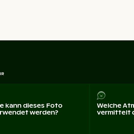
HR
e kann dieses Foto
Welche At
rwendet werden?
vermittelt