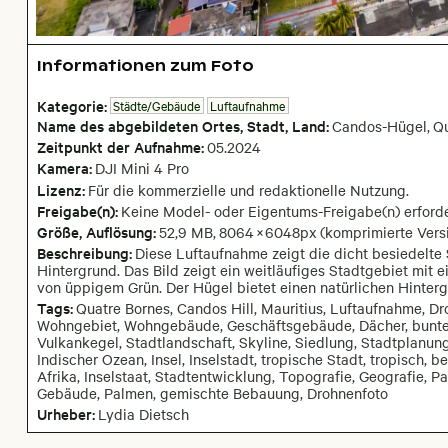
Informationen zum Foto
Kategorie:
Städte/Gebäude
Luftaufnahme
Name des abgebildeten Ortes,
Stadt,
Land:
Candos-Hügel
,
Qu
Zeitpunkt der Aufnahme:
05
.
2024
Kamera
:
DJI Mini 4 Pro
Lizenz:
Für die kommerzielle und redaktionelle Nutzung.
Freigabe(n):
Keine Model- oder Eigentums-Freigabe(n) erforde
Größe, Auflösung:
52,9 MB
,
8064
×
6048
px
(komprimierte Versi
Beschreibung:
Diese Luftaufnahme zeigt die dicht besiedelte
Hintergrund. Das Bild zeigt ein weitläufiges Stadtgebiet m
von üppigem Grün. Der Hügel bietet einen natürlichen Hinter
Tags:
Quatre Bornes, Candos Hill, Mauritius, Luftaufnahme, D
Wohngebiet, Wohngebäude, Geschäftsgebäude, Dächer, bunte D
Vulkankegel, Stadtlandschaft, Skyline, Siedlung, Stadtplanung, I
Indischer Ozean, Insel, Inselstadt, tropische Stadt, tropisch,
Afrika, Inselstaat, Stadtentwicklung, Topografie, Geografie, Pa
Gebäude, Palmen, gemischte Bebauung, Drohnenfoto
Urheber:
Lydia Dietsch