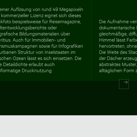
 einer Auflösung von rund 49 Megapixeln
kommerzieller Lizenz eignet sich dieses
kfoto beispielsweise für Reisemagazine,
Die Aufnahme vermi
dtentwicklungsberichte oder
dokumentarische 
grafische Bildungsmaterialien über
gleichmäßige, dif
itius. Auch für Immobilien- und
Himmel lässt Farb
rismuskampagnen sowie für Infografiken
hervortreten, ohn
urbanen Struktur von Inselstaaten im
Die Weite des Stad
schen Ozean lässt es sich einsetzen. Die
der Dächer erzeuge
 Detaildichte erlaubt auch
abstraktes Muster,
ßformatige Drucknutzung.
alltäglichen Form z