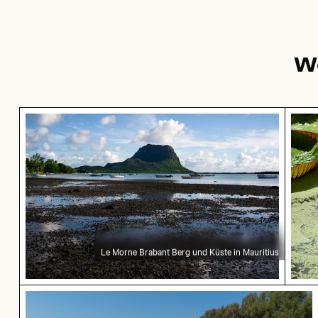
W
Le Morne Brabant Berg und Küste in Mauritius
Riese
Le Morne Brabant Berg und Küste in Mauritius
Einsamer Spaziergang am Thai Mueang Strand