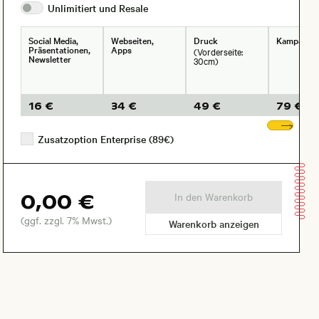
Unlimitiert und
Resale
Social Media,
Webseiten,
Druck
Kampagne
Präsentationen,
Apps
(Vorderseite:
Newsletter
30cm)
16 €
34 €
49 €
79 €
Wei
Zusatzoption Enterprise (89€)
0,00 €
In den Warenkorb
(ggf. zzgl. 7% Mwst.)
Warenkorb anzeigen