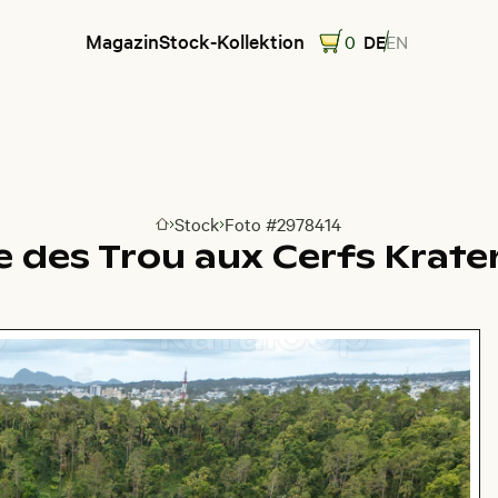
Magazin
Stock-Kollektion
0
DE
EN
Stock
Foto #2978414
Zur Homepage
des Trou aux Cerfs Krater