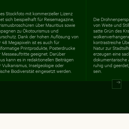
es Stockfoto mit kommerzieller Lizenz
et sich beispielhaft für Reisemagazine,
Die Drohnenperspe
rismusbroschüren über Mauritius sowie
von Weite und Still
pagnen zu Ökotourismus und
satte Grün des Kra
urschutz. Dank der hohen Auflösung von
wolkenverhangen
 48 Megapixeln ist es auch für
kontrastreiche Üb
ßformatige Printprodukte, Posterdrucke
Natur zur Stadtsi
 Messeauftritte geeignet. Darüber
erzeugen eine sach
us kann es in redaktionellen Beiträgen
dokumentarische A
 Vulkanismus, Inselgeologie oder
ruhig und geerdet
ische Biodiversität eingesetzt werden.
sein.