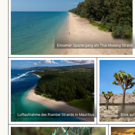
Einsamer Spaziergang am Thai Mueang Strand
Luftaufnahme des Riambel Strands in Mauritius
Blick auf Jos
Luftaufnahme des Riambel Strands in Mauritius
Blick au
Majestätischer Pfau mit prächtigem Gefieder
Silhouett