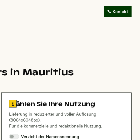
Kontakt
s in Mauritius
Zu den Lizenzinformationen springen
Wählen Sie Ihre Nutzung
Lieferung in reduzierter und voller Auflösung
(8064x6048px).
Für die kommerzielle und redaktionelle Nutzung.
Verzicht der
Namensnennung