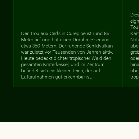
Dies
eign
Tou
Der Trou aux Cerfs in Curepipe ist rund 85
Kam
Meter tief und hat einen Durchmesser von
Nat
etwa 350 Metern. Der ruhende Schildvulkan
über
war zuletzt vor Tausenden von Jahren aktiv.
gro
Heute bedeckt dichter tropischer Wald den
oder
gesamten Kraterkessel, und im Zentrum
hina
befindet sich ein kleiner Teich, der auf
über
Luftaufnahmen gut erkennbar ist.
trop