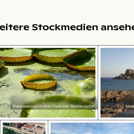
eitere Stockmedien anseh
nseerosen in einer friedlichen Teichlandschaft
Malerische Aus
Riesenseerosen in einer friedlichen Teichlandschaft
Maler
Luftaufnahme des Palacio de Bellas Artes, Mexiko
Malerische Ansicht der Kalkstei