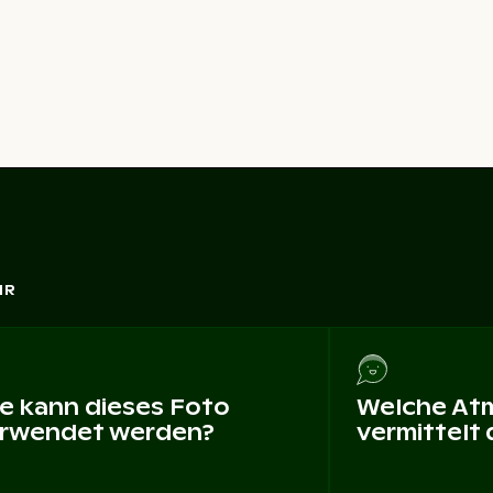
HR
e kann dieses Foto
Welche At
rwendet werden?
vermittelt