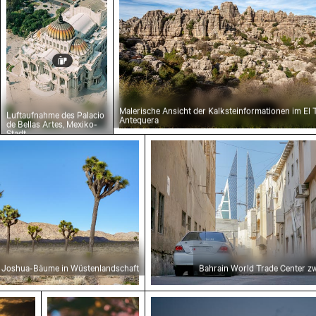
Malerische Ansicht der Kalksteinformationen im El 
Luftaufnahme des Palacio
Antequera
de Bellas Artes, Mexiko-
Stadt
hua-Bäume in Wüstenlandschaft
Bahrain World Trade Cente
f Joshua-Bäume in Wüstenlandschaft
Bahrain World Trade Center z
e von Menschen beim Angeln auf einem Steg bei S
Blühende Kirschblüten im Frühling
Schöne Sonnenuntergangsw