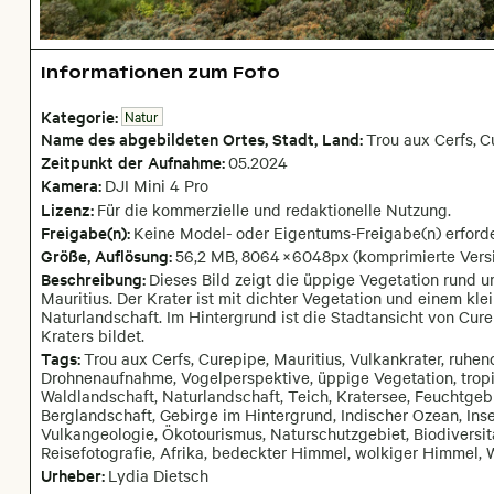
Informationen zum Foto
Kategorie:
Natur
Name des abgebildeten Ortes,
Stadt,
Land:
Trou aux Cerfs
,
C
Zeitpunkt der Aufnahme:
05
.
2024
Kamera
:
DJI Mini 4 Pro
Lizenz:
Für die kommerzielle und redaktionelle Nutzung.
Freigabe(n):
Keine Model- oder Eigentums-Freigabe(n) erforde
Größe, Auflösung:
56,2 MB
,
8064
×
6048
px
(komprimierte Versi
Beschreibung:
Dieses Bild zeigt die üppige Vegetation rund 
Mauritius. Der Krater ist mit dichter Vegetation und einem kl
Naturlandschaft. Im Hintergrund ist die Stadtansicht von Cure
Kraters bildet.
Tags:
Trou aux Cerfs, Curepipe, Mauritius, Vulkankrater, ruhen
Drohnenaufnahme, Vogelperspektive, üppige Vegetation, trop
Waldlandschaft, Naturlandschaft, Teich, Kratersee, Feuchtgebi
Berglandschaft, Gebirge im Hintergrund, Indischer Ozean, Insel
Vulkangeologie, Ökotourismus, Naturschutzgebiet, Biodiversitä
Reisefotografie, Afrika, bedeckter Himmel, wolkiger Himmel, 
Urheber:
Lydia Dietsch