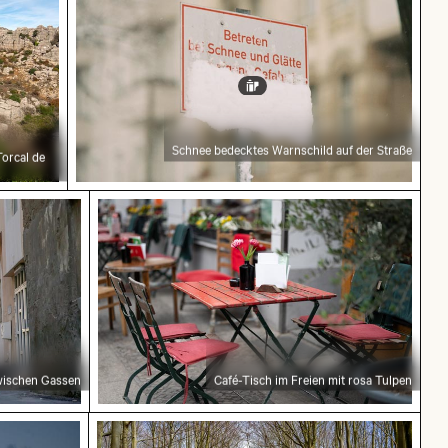
Schnee bedecktes Warnschild auf der Straße
Torcal de
r zwischen Gassen
Café-Tisch im Freien mit rosa Tulpen
wischen Gassen
Café-Tisch im Freien mit rosa Tulpen
onnenuntergang
olken mit rosa Farbtönen
Ruhiger Waldweg umgeben von hohen B