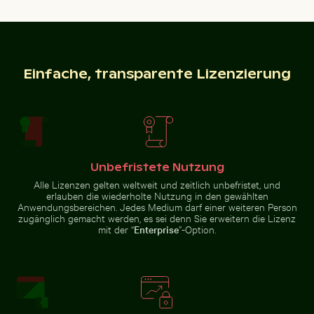
Idyllischer Wanderweg im Nationalpark Sächsische Sc
Neugierige Katze lugt unter weißem T
Gefrorener Leuchtturm mit
Luftaufnahme des Ozeans und
Eiszapfen am Pier
der Wolken bei
Einfache, transparente Lizenzierung
Sonnenuntergang
Neugierige Katze lugt unter weißem Tuch hervor
Unbefristete Nutzung
Alle Lizenzen gelten weltweit und zeitlich unbefristet, und
Abstrakter Wald mit Bewegungsunschärfe
Sternennacht über dem Wei
Idyllischer
erlauben die wiederholte Nutzung in den gewählten
Wanderweg im
Anwendungsbereichen. Jedes Medium darf einer weiteren Person
Nationalpark
Sächsische
zugänglich gemacht werden, es sei denn Sie erweitern die Lizenz
Schweiz, Bad
mit der “
Enterprise
”-Option.
Schandau
Schöne Sonnenuntergangswolken mit orangefarbene
Feierlicher Schokoladenkuche
Abstrakter Wald mit
Sternennacht über dem
Bewegungsunschärfe
Weinberg Mühlensee Holzsteg