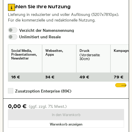
, Objektiv
Zu den Lizenzinformationen springen
Wählen Sie Ihre Nutzung
Lieferung in reduzierter und voller Auflösung (5207x7810px).
Für die kommerzielle und redaktionelle Nutzung.
Verzicht der
Namensnennung
Unlimitiert und
Resale
Social Media,
Webseiten,
Druck
Kampagne
Präsentationen,
Apps
(Vorderseite:
Newsletter
30cm)
16 €
34 €
49 €
79 €
We
Zusatzoption Enterprise (89€)
0,00 €
(ggf. zzgl. 7% Mwst.)
In den Warenkorb
Warenkorb anzeigen