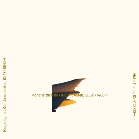
Flugzeug mit Kondensstreifen, ID: 1848649
Hohe Palme, ID: 4127223
Mönchsittich im Flug mit Ästen, ID: 6077466