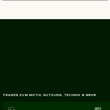
Luftaufnahm
e eines
Sonnenuntergangs
aus dem Flugzeugfenster
FRAGEN ZUM MOTIV, NUTZUNG, TECHNIK & MEHR