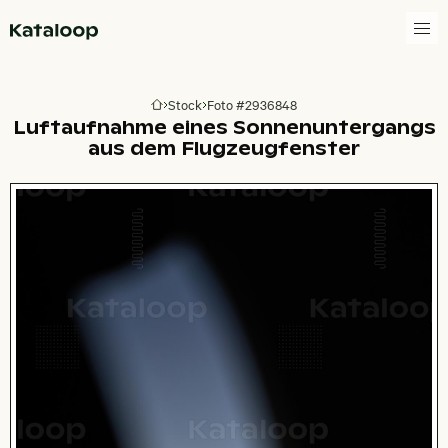
Zur Homepage
Stock
Foto #2936848
Zur Homepage
Luftaufnahme eines Sonnenuntergangs
aus dem Flugzeugfenster