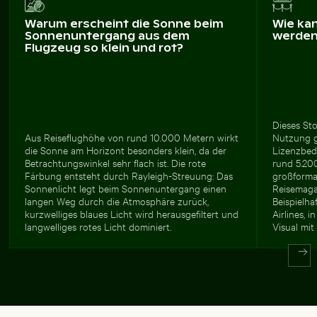
Warum erscheint die Sonne beim
Wie ka
Sonnenuntergang aus dem
werde
Flugzeug so klein und rot?
Dieses Sto
Aus Reiseflughöhe von rund 10.000 Metern wirkt
Nutzung 
die Sonne am Horizont besonders klein, da der
Lizenzbed
Betrachtungswinkel sehr flach ist. Die rote
rund 5.200
Färbung entsteht durch Rayleigh-Streuung: Das
großforma
Sonnenlicht legt beim Sonnenuntergang einen
Reisemaga
langen Weg durch die Atmosphäre zurück,
Beispielha
kurzwelliges blaues Licht wird herausgefiltert und
Airlines, 
langwelliges rotes Licht dominiert.
Visual mit