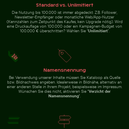
Standard vs. Unlimitiert
Die Nutzung bis 100.000 ist immer abgedeckt: Z.B. Follower,
Newsletter-Empfänger oder monatliche Web/App-Nutzer
(Kennzahlen zum Zeitpunkt des Kaufes, kein Upgrade nötig). Wird
Luftaufnahme des Siva Subramanya Kovil Tempels
Mit Frost bedecktes Gras in 
eine Druckauflage von 100.000 oder ein Kampagnen-Budget von
Feierlicher Schokoladenkuchen mit
Schöne
100.000 € überschritten? Wählen Sie “
Unlimitiert
”.
Wunderkerze
Sonnenuntergangswolken
mit orangefarbenen Tönen
Luftaufnahme des Siva
Mit Frost bedecktes Gras in
Nahaufnahme von frischen grünen Blättern mit Wirbel
Namensnennung
Subramanya Kovil Tempels
Winterlandschaft
Bei Verwendung unserer Inhalte müssen Sie Kataloop als Quelle
bzw. Bildnachweis angeben. Idealerweise in Bildnähe, alternativ an
einer anderen Stelle in Ihrem Projekt, beispielsweise im Impressum.
Wünschen Sie dies nicht, aktivieren Sie "
Verzicht der
Namensnennung
".
Nahaufnahme von frischen
grünen Blättern mit
Wirbeleffekt
Zur Stock-Kollektion