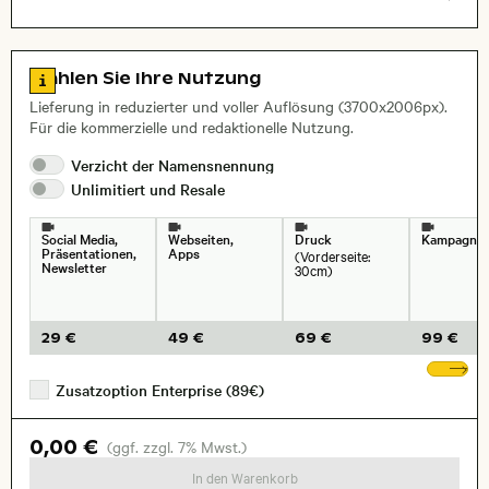
Luftaufnahme
Natur
Reisen/Urlaub
Layoutdatei zum Herunterladen öffnen
Name des abgebildeten Ortes,
Stadt,
Zu den Lizenzinformationen springen
Wählen Sie Ihre Nutzung
Lieferung in reduzierter und voller Auflösung (3700x2006px).
Für die kommerzielle und redaktionelle Nutzung.
Verzicht der
Namensnennung
Unlimitiert und
Resale
Social Media,
Webseiten,
Druck
Kampagne
Präsentationen,
Apps
(Vorderseite:
Newsletter
30cm)
29 €
49 €
69 €
99 €
We
Zusatzoption Enterprise (89€)
0,00 €
(ggf. zzgl. 7% Mwst.)
In den Warenkorb