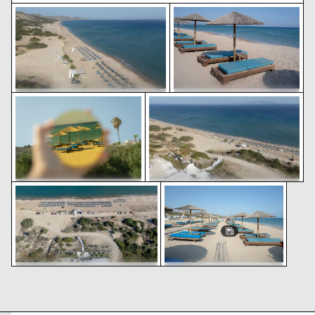
Luftaufnahme von Psilos Gremos Strand, Kos
Sonnenliegen und Schirme
Strandansicht durch einen runden Spiegel
Luftaufnahme von Psilos Grem
Luftaufnahme von Psilos Gremos
Sonnenliegen und Schirme am
Strand, Kos
Psilos Gremos Strand
Luftaufnahme des Parkplatzes am Psilos Gremos Stra
Sonnenliegen und Schirme 
Strandansicht durch einen
Luftaufnahme von Psilos Gremos
runden Spiegel
Strand, Kos
Luftaufnahme des Parkplatzes am
Sonnenliegen und Schirme
Psilos Gremos Strand
am Psilos Gremos Strand