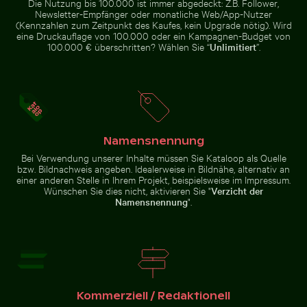
Die Nutzung bis 100.000 ist immer abgedeckt: Z.B. Follower,
auf
Glasoberfläche
Newsletter-Empfänger oder monatliche Web/App-Nutzer
(Kennzahlen zum Zeitpunkt des Kaufes, kein Upgrade nötig). Wird
eine Druckauflage von 100.000 oder ein Kampagnen-Budget von
100.000 € überschritten? Wählen Sie “
Unlimitiert
”.
Feierlicher Schokoladenkuchen mit Wunderkerze
Eleganter Tulpenstrauß i
Prächtige Fassade des Wat Kanan
Schöne
Tempels in Phuket
Sonnenuntergangswolken mit
rosa Farbtönen
Namensnennung
Bei Verwendung unserer Inhalte müssen Sie Kataloop als Quelle
Idyllischer Wanderweg im Nationalpark Sächsische Sc
Modernes Wohngebäude mit Balkonen
Hand hält Spiegel mit Spiegelung 
Feierlicher Schokoladenkuchen mit
Eleganter Tulpenstrauß in
bzw. Bildnachweis angeben. Idealerweise in Bildnähe, alternativ an
Wunderkerze
Glasvase
einer anderen Stelle in Ihrem Projekt, beispielsweise im Impressum.
Wünschen Sie dies nicht, aktivieren Sie "
Verzicht der
Namensnennung
".
Modernes
Hand hält Spiegel mit
Wohngebäude
Spiegelung von rosa
Idyllischer
mit Balkonen
Blumen
Wanderweg
im
Kommerziell / Redaktionell
Nationalpark
Zur Stock-Kollektion