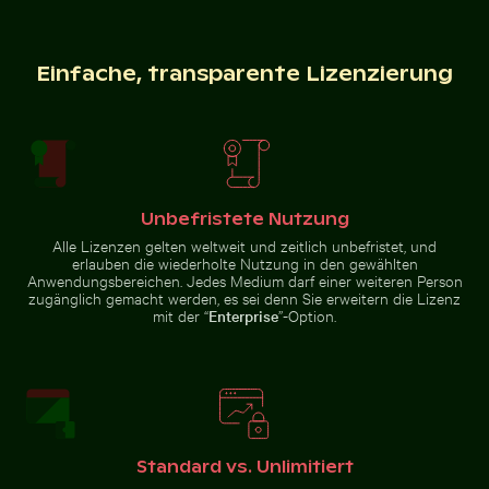
Einfache, transparente Lizenzierung
Zeitraffer von blühenden rosa Lilien
Einsamer Spaziergang am Thai Mueang Strand
Sonnenuntergang über ve
Palme Silhouette
Mandarinenten
gegen einen
im
bunten
Schlossgarten
Sonnenuntergang
Charlottenburg,
Berlin
Unbefristete Nutzung
Alle Lizenzen gelten weltweit und zeitlich unbefristet, und
Traditionelles Langheckboot am tropischen Strand
Professionelles K
Einsamer Spaziergang am Thai
Sonnenuntergang über
erlauben die wiederholte Nutzung in den gewählten
Mueang Strand
verlassenen Strandliegen
Anwendungsbereichen. Jedes Medium darf einer weiteren Person
zugänglich gemacht werden, es sei denn Sie erweitern die Lizenz
mit der “
Enterprise
”-Option.
Traditionelles Langheckboot am tropischen
Strand
Professionelles
Prächtige Fassade des Wat Kanan Tempels in Phuket
Schöne Sonnenuntergangsw
Kameraobjektiv
Standard vs. Unlimitiert
mit Reflexionen