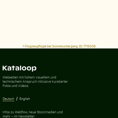
Flugzeugflügel bei Sonnenuntergang, ID: 7715008
Zur Homepage
Webseiten mit hohem visuellem und
technischem Anspruch inklusive kuratierter
Fotos und Videos.
Deutsch
English
Infos zu Webflow, neue Stockmedien und
mehr – im Newsletter: