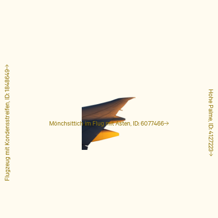
Flugzeug mit Kondensstreifen, ID: 1848649
Hohe Palme, ID: 4127223
Mönchsittich im Flug mit Ästen, ID: 6077466