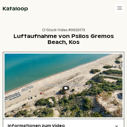
Zur Homepage
Stock
Video #9929173
Zur Homepage
Luftaufnahme von Psilos Gremos
Beach, Kos
Klicken zum Vergrößern
Informationen zum Video