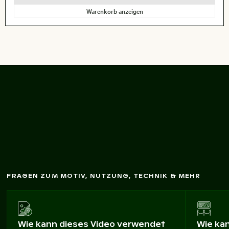
Warenkorb anzeigen
Luftaufnahm
e von
Psilos G
rem
os Beach,
Kos
FRAGEN ZUM MOTIV, NUTZUNG, TECHNIK & MEHR
Wie kann dieses Video verwendet
Wie ka