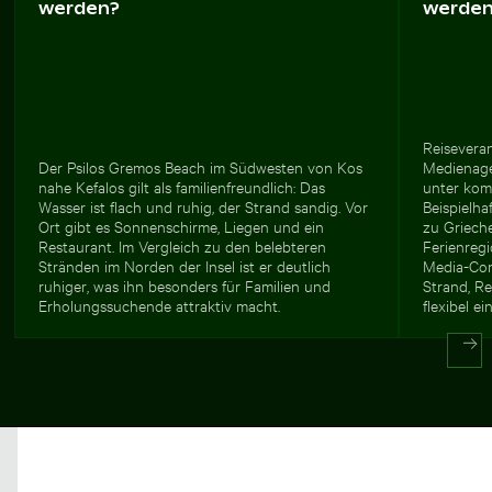
werden?
werde
Reiseveran
Der Psilos Gremos Beach im Südwesten von Kos
Medienage
nahe Kefalos gilt als familienfreundlich: Das
unter komm
Wasser ist flach und ruhig, der Strand sandig. Vor
Beispielha
Ort gibt es Sonnenschirme, Liegen und ein
zu Grieche
Restaurant. Im Vergleich zu den belebteren
Ferienregi
Stränden im Norden der Insel ist er deutlich
Media-Con
ruhiger, was ihn besonders für Familien und
Strand, Re
Erholungssuchende attraktiv macht.
flexibel e