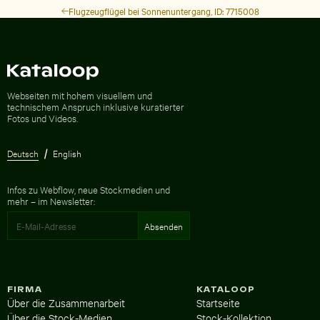
Flugzeugflügel bei Sonnenuntergang, ID: 7715008
Zur Homepage
Webseiten mit hohem visuellem und
technischem Anspruch inklusive kuratierter
Fotos und Videos.
Deutsch
English
Infos zu Webflow, neue Stockmedien und
mehr – im Newsletter:
FIRMA
KATALOOP
Über die Zusammenarbeit
Startseite
Über die Stock-Medien
Stock-Kollektion