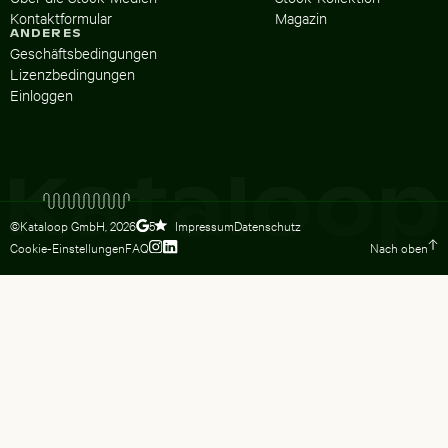
Kontaktformular
Magazin
ANDERES
Geschäftsbedingungen
Lizenzbedingungen
Einloggen
©Kataloop GmbH,
2026
Impressum
Datenschutz
5
Cookie-Einstellungen
FAQ
Nach oben
Zum Instagram Profil von Lydia Dietsc
Zum LinkedIn Profil von Lydia Dietsc