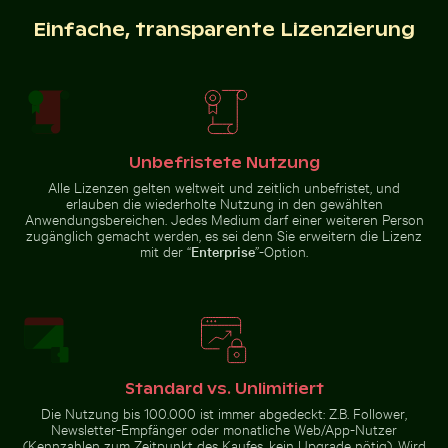
Steinskulpturen von Schlangen in Chichén Itzá
Mann im Kings River an ein
Majestätischer weißer Pfau im
Nahaufnahme von frischen
Plaka-Wald
grünen Blättern mit Wirbeleffekt
Einfache, transparente Lizenzierung
Luftaufnahme des Makkasan-Kreuzes in Bangkok
Gefrorener Leuchtturm mit 
Steinskulpturen von Schlangen in
Mann im Kings River an einem
Chichén Itzá
Sonnentag
Unbefristete Nutzung
Alle Lizenzen gelten weltweit und zeitlich unbefristet, und
erlauben die wiederholte Nutzung in den gewählten
Anwendungsbereichen. Jedes Medium darf einer weiteren Person
zugänglich gemacht werden, es sei denn Sie erweitern die Lizenz
mit der “
Enterprise
”-Option.
Blühende Kirschblüten im Frühling
Abstrakter Wald mit Bewegungsunsch
Luftaufnahme des Makkasan-
Gefrorener Leuchtturm mit
Kreuzes in Bangkok
Eiszapfen am Pier
Standard vs. Unlimitiert
Die Nutzung bis 100.000 ist immer abgedeckt: Z.B. Follower,
Newsletter-Empfänger oder monatliche Web/App-Nutzer
Abstrakter Wald mit Bewegungsunschärfe
(Kennzahlen zum Zeitpunkt des Kaufes, kein Upgrade nötig). Wird