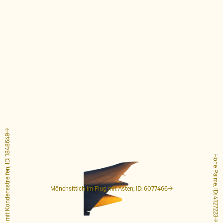
Flugzeug mit Kondensstreifen, ID: 1848649
Hohe Palme, ID: 4127223
Mönchsittich im Flug mit Ästen, ID: 6077466