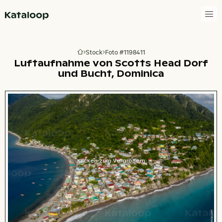
Zur Homepage
Stock
Foto #1198411
Zur Homepage
Luftaufnahme von Scotts Head Dorf
und Bucht, Dominica
Klicken zum Vergrößern