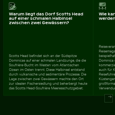
Warum liegt das Dorf Scotts Head
Wie ka
auf einer schmalen Halbinsel
werde
zwischen zwei Gewässern?
Reisevera
Reisemaga
Scotts Head befindet sich an der Südspitze
beispielha
Dominicas auf einer schmalen Landzunge, die die
Dominica o
Soufrière-Bucht im Westen vom Atlantischen
kommerziel
Ozean im Osten trennt. Diese Halbinsel entstand
auch für K
durch vulkanische und sedimentäre Prozesse. Die
Reiseführe
Lage zwischen zwei Gewässern machte den Ort
Küstengem
zur idealen Fischersiedlung und beherbergt heute
großforma
das Scotts Head-Soufrière Meeresschutzgebiet.
Verwendun