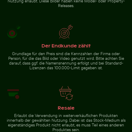
Nutzung erlaubt. Diese Bilder haben keine Model- oder Property-
Releases.
Blick auf Joshua-Bäume in
Schatten eines
Wüstenlandschaft
Schildes auf
Maschendrahtzaun
Zur Stock-Kollektion
Der Endkunde zählt
Grundlage für den Preis sind die Kennzahlen der Firma oder
Person, für die das Bild oder Video genutzt wird. Bitte achten Sie
darauf, dass ggf. die Namensnennung erfolgt und bei Standard-
Lizenzen das 100.000-Limit gegeben ist.
Resale
Erlaubt die Verwendung in weiterverkäuflichen Produkten
innerhalb der gewählten Nutzung. Dabei ist das Stock-Medium als
eigenständiges Produkt nicht erlaubt, es muss Teil eines anderen
Produktes sein.