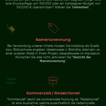
Blühende
eine Druckauflage von 100.000 oder ein Kampagnen-Budget von
Kirschblüten im
Graureiher am Wasser sitzend
Luftaufnahme des Siva Su
100.000 € überschritten? Wählen Sie “
Unlimitiert
”.
Frühling
Graureiher am Wasser sitzend
Namensnennung
Luftaufnahme des Siva
Waran auf Gehweg mit ausgestreckter Zunge
Modernes Wohnge
Subramanya Kovil Tempels
Bei Verwendung unserer Inhalte müssen Sie Kataloop als Quelle
bzw. Bildnachweis angeben. Idealerweise in Bildnähe, alternativ an
einer anderen Stelle in Ihrem Projekt, beispielsweise im Impressum.
Wünschen Sie dies nicht, aktivieren Sie "
Verzicht der
Namensnennung
".
Waran auf Gehweg mit ausgestreckter Zunge
Modernes
Wohngebäude mit
Blick auf Joshua-Bäume in Wüstenlandschaft
Schatten eines Schildes auf M
Balkonen
Kommerziell / Redaktionell
“Kommerziell” deckt die kommerzielle Nutzung ab. “Redaktionell”
ist eine Ausnahme, welche ausschließlich die redaktionelle