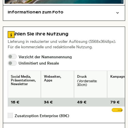
Informationen zum Foto
Luftaufnahme
Natur
Städte/Gebäude
Layoutdatei zum Herunterladen öffnen
Name des abgebildeten Ortes,
Stadt,
Zu den Lizenzinformationen springen
Wählen Sie Ihre Nutzung
, Objektiv
Lieferung in reduzierter und voller Auflösung (5568x3648px).
Für die kommerzielle und redaktionelle Nutzung.
Verzicht der
Namensnennung
Unlimitiert und
Resale
Social Media,
Webseiten,
Druck
Kampagne
Präsentationen,
Apps
(Vorderseite:
Newsletter
30cm)
16 €
34 €
49 €
79 €
We
Zusatzoption Enterprise (89€)