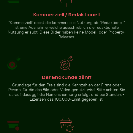
Kommerziell / Redaktionell
“Kommerziell” deckt die kommerzielle Nutzung ab. “Redaktionell”
ist eine Ausnahme, welche ausschließlich die redaktionelle
Nutzung erlaubt. Diese Bilder haben keine Model- oder Property-
Releases.
Biene bei der Bestäubung von rosa Kirschblüten im Frü
Sternennacht über dem
Luftaufnahme der Halbinsel
Weinberg Mühlensee Holzsteg
Scotts Head mit Sendeturm
Der Endkunde zählt
Biene bei der Bestäubung
von rosa Kirschblüten im
Grundlage für den Preis sind die Kennzahlen der Firma oder
Frühling
Person, für die das Bild oder Video genutzt wird. Bitte achten Sie
darauf, dass ggf. die Namensnennung erfolgt und bei Standard-
Lizenzen das 100.000-Limit gegeben ist.
Zur Stock-Kollektion