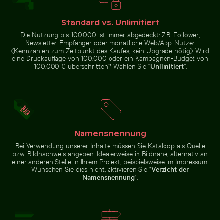
Kaffeebecher auf Holztisch am Strand
Nahaufnahme
Standard vs. Unlimitiert
Gefrorener Leuchtturm mit Eiszapfen am Pier
Blühende Kirschbl
eines lebhaften
Die Nutzung bis 100.000 ist immer abgedeckt: Z.B. Follower,
Kaktus in
natürlicher
Newsletter-Empfänger oder monatliche Web/App-Nutzer
Umgebung
(Kennzahlen zum Zeitpunkt des Kaufes, kein Upgrade nötig). Wird
eine Druckauflage von 100.000 oder ein Kampagnen-Budget von
100.000 € überschritten? Wählen Sie “
Unlimitiert
”.
Gefrorener Leuchtturm mit Eiszapfen am Pier
Blühende
Kirschblüten im
Skizzieren von Webdesign auf Notizbuch mit Laptop 
Schatten eines S
Frühling
Namensnennung
Bei Verwendung unserer Inhalte müssen Sie Kataloop als Quelle
bzw. Bildnachweis angeben. Idealerweise in Bildnähe, alternativ an
einer anderen Stelle in Ihrem Projekt, beispielsweise im Impressum.
Wünschen Sie dies nicht, aktivieren Sie "
Verzicht der
Namensnennung
".
Skizzieren von Webdesign auf Notizbuch mit
Schatten eines
Laptop und Kaffee
Schildes auf
Sternennacht über dem Weinberg Mühlensee Holzste
Luftaufnahme der Halbinsel
Maschendrahtzaun