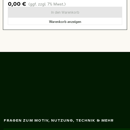
0,00 €
(ggf. zzgl. 7% Mwst.)
In den Warenkorb
Warenkorb anzeigen
Nahaufnahm
e einer
blühenden rosa Dahlie
FRAGEN ZUM MOTIV, NUTZUNG, TECHNIK & MEHR