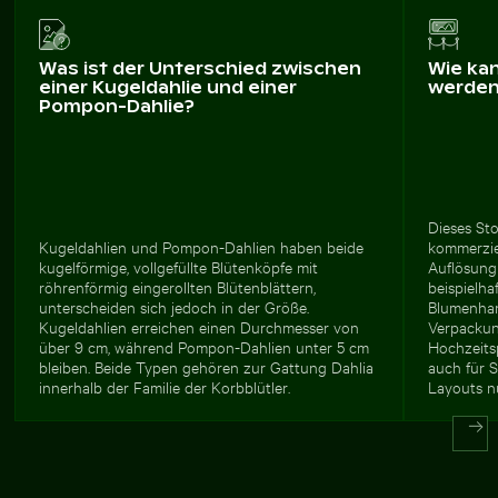
Was ist der Unterschied zwischen
Wie ka
einer Kugeldahlie und einer
werde
Pompon-Dahlie?
Dieses Sto
Kugeldahlien und Pompon-Dahlien haben beide
kommerzie
kugelförmige, vollgefüllte Blütenköpfe mit
Auflösung
röhrenförmig eingerollten Blütenblättern,
beispielha
unterscheiden sich jedoch in der Größe.
Blumenhan
Kugeldahlien erreichen einen Durchmesser von
Verpackun
über 9 cm, während Pompon-Dahlien unter 5 cm
Hochzeits
bleiben. Beide Typen gehören zur Gattung Dahlia
auch für 
innerhalb der Familie der Korbblütler.
Layouts n