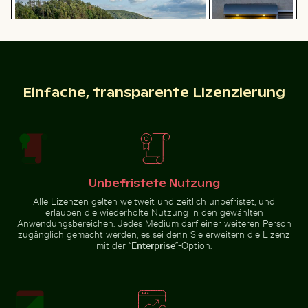
Einfache, transparente Lizenzierung
Majestätische Felsformationen des
Städtische Szene
Elbsandsteingebirges in der Sächsischen
Traditionelles Wandgemälde im Wat Phra Kaeo, Bangk
Knospe einer Seerose zwisc
mit beleuchteter
Schweiz
Tür und
Pfützenspiegelung
Unbefristete Nutzung
Alle Lizenzen gelten weltweit und zeitlich unbefristet, und
Nahaufnahme eines lebhaften Kaktus in natürlicher 
Kaffeebecher auf Holztisch am Stran
erlauben die wiederholte Nutzung in den gewählten
Traditionelles Wandgemälde im
Knospe einer Seerose zwischen
Wat Phra Kaeo, Bangkok
Seerosenblättern im Teich
Anwendungsbereichen. Jedes Medium darf einer weiteren Person
zugänglich gemacht werden, es sei denn Sie erweitern die Lizenz
mit der “
Enterprise
”-Option.