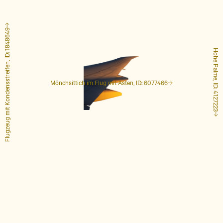
Flugzeug mit Kondensstreifen, ID: 1848649
Hohe Palme, ID: 4127223
Mönchsittich im Flug mit Ästen, ID: 6077466