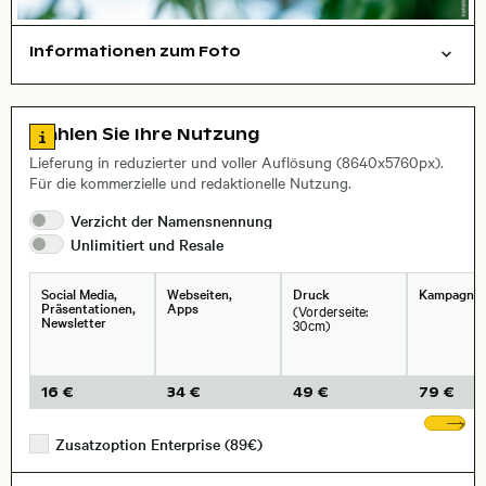
Informationen zum Foto
Natur
Layoutdatei zum Herunterladen öffnen
, Objektiv
Zu den Lizenzinformationen springen
Wählen Sie Ihre Nutzung
Lieferung in reduzierter und voller Auflösung (8640x5760px).
Für die kommerzielle und redaktionelle Nutzung.
Verzicht der
Namensnennung
Unlimitiert und
Resale
Social Media,
Webseiten,
Druck
Kampagne
Präsentationen,
Apps
(Vorderseite:
Newsletter
30cm)
16 €
34 €
49 €
79 €
We
Zusatzoption Enterprise (89€)