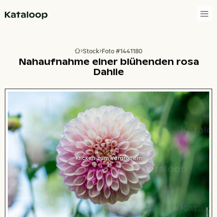
Zur Homepage
Stock
Foto #1441180
Zur Homepage
Nahaufnahme einer blühenden rosa
Dahlie
Klicken zum Vergrößern