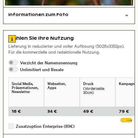
Informationen zum Foto
Tiere
Layoutdatei zum Herunterladen öffnen
Stadt,
Zu den Lizenzinformationen springen
Wählen Sie Ihre Nutzung
, Objektiv
Lieferung in reduzierter und voller Auflösung (5028x3352px).
Für die kommerzielle und redaktionelle Nutzung.
Verzicht der
Namensnennung
Unlimitiert und
Resale
Social Media,
Webseiten,
Druck
Kampagne
Präsentationen,
Apps
(Vorderseite:
Newsletter
30cm)
16 €
34 €
49 €
79 €
We
Zusatzoption Enterprise (89€)