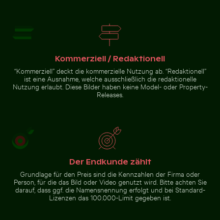
Feierlicher Schokoladenkuchen
mit Wunderkerze
Kommerziell / Redaktionell
“Kommerziell” deckt die kommerzielle Nutzung ab. “Redaktionell”
ist eine Ausnahme, welche ausschließlich die redaktionelle
Nutzung erlaubt. Diese Bilder haben keine Model- oder Property-
Zur Stock-Kollektion
Releases.
Der Endkunde zählt
Grundlage für den Preis sind die Kennzahlen der Firma oder
Person, für die das Bild oder Video genutzt wird. Bitte achten Sie
darauf, dass ggf. die Namensnennung erfolgt und bei Standard-
Lizenzen das 100.000-Limit gegeben ist.