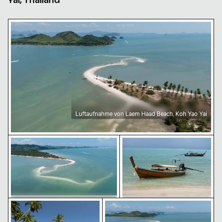
Yai, Thailand
Luftaufnahme von Laem Haad Beach, Koh Yao Yai
Luftaufnahme von Laem Haad Beach, Koh Yao Yai
Luftaufnahme von Laem Haad Beach, Koh Yao Yai
Traditionelles Langheckb
Tropischer Strand mit Kokospalmen
Luftaufnahme von Laem Haad B
Luftaufnahme von Laem Haad
Traditionelles Langheckboot
Beach, Koh Yao Yai
am tropischen Strand