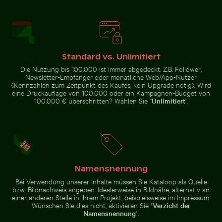
Seebrücke Sellin im Winter
Berliner
Blick auf Joshua-Bäume in Wüstenlandschaft
Palme Silhouette gegen e
Nahaufnahme 
Fernsehturm mit
Lichterkette im
Vordergrund
Standard vs. Unlimitiert
Die Nutzung bis 100.000 ist immer abgedeckt: Z.B. Follower,
Newsletter-Empfänger oder monatliche Web/App-Nutzer
(Kennzahlen zum Zeitpunkt des Kaufes, kein Upgrade nötig). Wird
eine Druckauflage von 100.000 oder ein Kampagnen-Budget von
100.000 € überschritten? Wählen Sie “
Unlimitiert
”.
Blick auf Joshua-Bäume in
Modernes Wohngebäude mit Balkonen
Elegante Weinflasche mit leerem Eti
Wüstenlandschaft
Palme Silhouette
Nahaufnahme
gegen einen
eines grünen
bunten
Kaktus mit
Sonnenuntergang
scharfen
Dornen
Namensnennung
Bei Verwendung unserer Inhalte müssen Sie Kataloop als Quelle
bzw. Bildnachweis angeben. Idealerweise in Bildnähe, alternativ an
Elegante Weinflasche mit leerem Etikett und
Modernes
einer anderen Stelle in Ihrem Projekt, beispielsweise im Impressum.
schwarzem Deckel
Wohngebäude mit
Wünschen Sie dies nicht, aktivieren Sie "
Verzicht der
Balkonen
Feierlicher Schokoladenkuchen mit Wunderkerze
Namensnennung
".