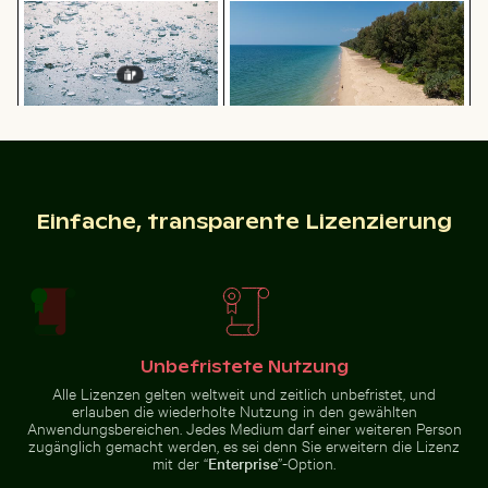
Kinder spielen Fußball auf einem
Zerstreute Eisscherben auf gefrorenem See
Einsamer Spaziergang am Tha
Straßenplatz in La Boca
Professionelles
Leuchtend
Kameraobjektiv
Rosa
mit Reflexionen
Oleanderblüten
auf
in Natürlicher
Glasoberfläche
Umgebung
Sonnenuntergang am Grzybowo Bałtycka, Ruhige Küs
Sonnenuntergang 
Zerstreute Eisscherben auf
Einsamer Spaziergang am Thai
gefrorenem See
Mueang Strand
Einfache, transparente Lizenzierung
Sonnenuntergang am Grzybowo Bałtycka,
Sonnenuntergang
Ruhige Küstenlandschaft
über Koh Yao Noi
Seebrücke Sellin im Winter
Berliner Fernseht
mit Silhouette
Unbefristete Nutzung
Alle Lizenzen gelten weltweit und zeitlich unbefristet, und
erlauben die wiederholte Nutzung in den gewählten
Anwendungsbereichen. Jedes Medium darf einer weiteren Person
zugänglich gemacht werden, es sei denn Sie erweitern die Lizenz
mit der “
Enterprise
”-Option.