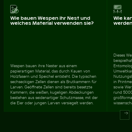
Wie bauen Wespen ihr Nest und
Wie ka
welches Material verwenden sie?
werde
Dieses We
beispielha
Wespen bauen ihre Nester aus einem
Entomolog
papierartigen Material, das durch Kauen von
Umweltkam
Holzfasern und Speichel entsteht. Die typischen
Nutzungsl
sechseckigen Zellen dienen als Brutkammern für
in Printme
Larven. Geöffnete Zellen sind bereits besetzte
sowie Wer
Kammern; die weißen, kugeligen Abdeckungen
rund 5000
bestehen aus seidenartiger Schutzmasse, mit der
großforma
die Eier oder jungen Larven versiegelt werden.
wissenscha