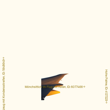
Flugzeug mit Kondensstreifen, ID: 1848649
Hohe Palme, ID: 4127223
Mönchsittich im Flug mit Ästen, ID: 6077466