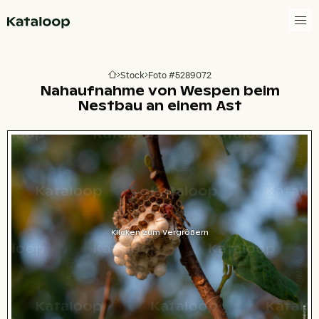
Zur Homepage
Stock
Foto #5289072
Zur Homepage
Nahaufnahme von Wespen beim
Nestbau an einem Ast
Klicken zum Vergrößern