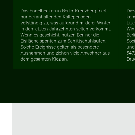
Das Engelbecken in Berlin-Kreuzberg friert
Dies
nur bei anhaltenden Kälteperioden
kom
vollständig zu, was aufgrund milderer Winter
Lize
in den letzten Jahrzehnten selten vorkommt.
Win
Wenn es geschieht, nutzen Berliner die
Berl
Eisfläche spontan zum Schlittschuhlaufen.
Soc
Solche Ereignisse gelten als besondere
und
Ausnahmen und ziehen viele Anwohner aus
547
dem gesamten Kiez an.
Druc