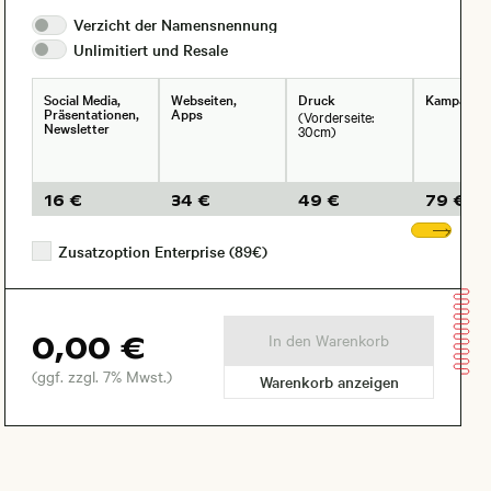
Verzicht der
Namensnennung
Unlimitiert und
Resale
Social Media,
Webseiten,
Druck
Kampagne
Präsentationen,
Apps
(Vorderseite:
Newsletter
30cm)
16 €
34 €
49 €
79 €
Wei
Zusatzoption Enterprise (89€)
0,00 €
In den Warenkorb
(ggf. zzgl. 7% Mwst.)
Warenkorb anzeigen