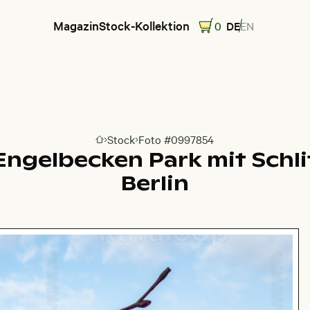
Magazin
Stock-Kollektion
0
DE
EN
Stock
Foto #0997854
Zur Homepage
gelbecken Park mit Schli
Berlin