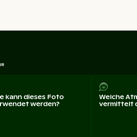
HR
e kann dieses Foto
Welche At
rwendet werden?
vermittelt