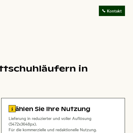
Kontakt
ttschuhläufern in
Zu den Lizenzinformationen springen
Wählen Sie Ihre Nutzung
Lieferung in reduzierter und voller Auflösung
(5472x3648px).
Für die kommerzielle und redaktionelle Nutzung.