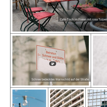
Café-Tisch im Freien mit rosa Tulpe
Schnee bedecktes Warnschild auf der Straße
Seitens
Schnee bedecktes Warnschild auf der Straße
Berliner Fernsehturm mit Lichterkette im Vo
Modernes Wohngebäude mi
Spiegelun