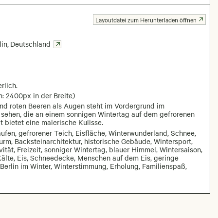
Layoutdatei zum Herunterladen öffnen
lin
,
Deutschland
rlich.
n: 2400px in der Breite)
d roten Beeren als Augen steht im Vordergrund im
 sehen, die an einem sonnigen Wintertag auf dem gefrorenen
t bietet eine malerische Kulisse.
ufen, gefrorener Teich, Eisfläche, Winterwunderland, Schnee,
urm, Backsteinarchitektur, historische Gebäude, Wintersport,
tät, Freizeit, sonniger Wintertag, blauer Himmel, Wintersaison,
, Kälte, Eis, Schneedecke, Menschen auf dem Eis, geringe
 Berlin im Winter, Winterstimmung, Erholung, Familienspaß,