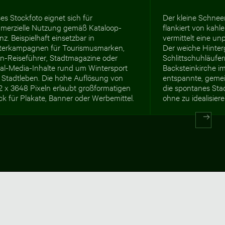
es Stockfoto eignet sich für
Der kleine Schne
merzielle Nutzung gemäß Kataloop-
flankiert von kahl
nz. Beispielhaft einsetzbar in
vermittelt eine un
terkampagnen für Tourismusmarken,
Der weiche Hinter
in-Reiseführer, Stadtmagazine oder
Schlittschuhläufe
ial-Media-Inhalte rund um Wintersport
Backsteinkirche i
 Stadtleben. Die hohe Auflösung von
entspannte, gemei
2 x 3648 Pixeln erlaubt großformatigen
die spontanes Stad
k für Plakate, Banner oder Werbemittel.
ohne zu idealisiere