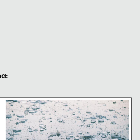
nd:
Zerstreute Eisscherben auf gefrorenem See