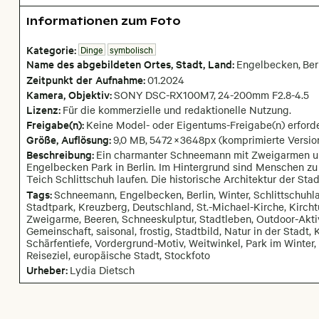
Informationen zum Foto
Kategorie:
Dinge
symbolisch
Name des abgebildeten Ortes,
Stadt,
Land:
Engelbecken
,
Ber
Zeitpunkt der Aufnahme:
01
.
2024
Kamera
, Objektiv
:
SONY DSC-RX100M7
,
24-200mm F2.8-4.5
Lizenz:
Für die kommerzielle und redaktionelle Nutzung.
Freigabe(n):
Keine Model- oder Eigentums-Freigabe(n) erforde
Größe, Auflösung:
9,0 MB
,
5472
×
3648
px
(komprimierte Versio
Beschreibung:
Ein charmanter Schneemann mit Zweigarmen un
Engelbecken Park in Berlin. Im Hintergrund sind Menschen zu
Teich Schlittschuh laufen. Die historische Architektur der Stad
Tags:
Schneemann, Engelbecken, Berlin, Winter, Schlittschuhla
Stadtpark, Kreuzberg, Deutschland, St.-Michael-Kirche, Kircht
Zweigarme, Beeren, Schneeskulptur, Stadtleben, Outdoor-Aktivi
Gemeinschaft, saisonal, frostig, Stadtbild, Natur in der Stadt
Schärfentiefe, Vordergrund-Motiv, Weitwinkel, Park im Winter,
Reiseziel, europäische Stadt, Stockfoto
Urheber:
Lydia Dietsch