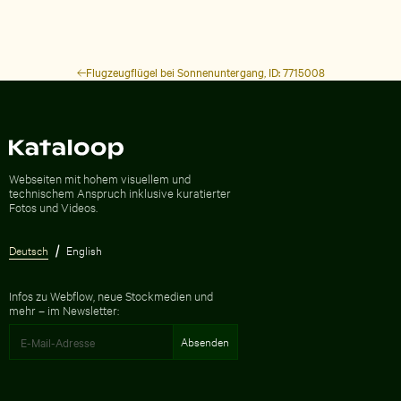
Flugzeugflügel bei Sonnenuntergang, ID: 7715008
Zur Homepage
Webseiten mit hohem visuellem und
technischem Anspruch inklusive kuratierter
Fotos und Videos.
Deutsch
English
Infos zu Webflow, neue Stockmedien und
mehr – im Newsletter: