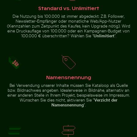
mit Flügelsilhouette
Standard vs. Unlimitiert
Die Nutzung bis 100.000 ist immer abgedeckt: Z.B. Follower,
Newsletter-Empfänger oder monatliche Web/App-Nutzer
(Kennzahlen zum Zeitpunkt des Kaufes, kein Upgrade nötig). Wird
eine Druckauflage von 100.000 oder ein Kampagnen-Budget von
100.000 € überschritten? Wählen Sie “
Unlimitiert
”.
Nahaufnahme eines Malachitfalters auf grünem Blatt
Leuchtend Rosa O
Bunter Blumenstrauß
Sternennacht über dem
in Glasvase
Weinberg Mühlensee
Mandarinenten
Holzsteg
im
Schlossgarten
Charlottenburg,
Berlin
Namensnennung
Bei Verwendung unserer Inhalte müssen Sie Kataloop als Quelle
Nahaufnahme eines Malachitfalters auf grünem
bzw. Bildnachweis angeben. Idealerweise in Bildnähe, alternativ an
Blatt
Leuchtend Rosa
Flugzeug über den Wolken
Küstendünengräser am Sandstr
Oleanderblüten in
einer anderen Stelle in Ihrem Projekt, beispielsweise im Impressum.
Natürlicher
Wünschen Sie dies nicht, aktivieren Sie "
Verzicht der
Umgebung
Namensnennung
".
Flugzeug über den Wolken
Küstendünengräser am