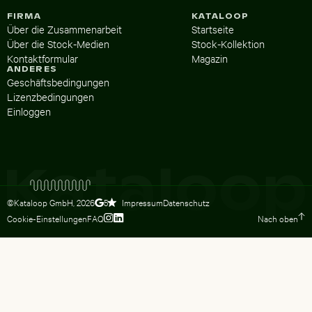
FIRMA
KATALOOP
Über die Zusammenarbeit
Startseite
Über die Stock-Medien
Stock-Kollektion
Kontaktformular
Magazin
ANDERES
Geschäftsbedingungen
Lizenzbedingungen
Einloggen
©Kataloop GmbH,
2026
Impressum
Datenschutz
5
Cookie-Einstellungen
FAQ
Nach oben
Zum Instagram Profil von Lydia Dietsc
Zum LinkedIn Profil von Lydia Dietsc