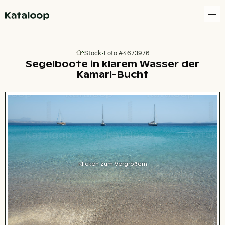
Zur Homepage
Stock
Foto #4673976
Zur Homepage
Segelboote in klarem Wasser der
Kamari-Bucht
Klicken zum Vergrößern