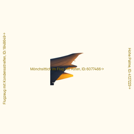
Flugzeug mit Kondensstreifen, ID: 1848649
Hohe Palme, ID: 4127223
Mönchsittich im Flug mit Ästen, ID: 6077466