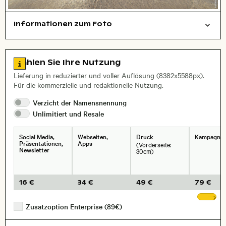
Informationen zum Foto
Natur
Dinge
Hintergrund
Layoutdatei zum Herunterladen öffnen
Name des abgebildeten Ortes,
Stadt,
Zu den Lizenzinformationen springen
Wählen Sie Ihre Nutzung
, Objektiv
Lieferung in reduzierter und voller Auflösung (8382x5588px).
Für die kommerzielle und redaktionelle Nutzung.
Verzicht der
Namensnennung
Unlimitiert und
Resale
Social Media,
Webseiten,
Druck
Kampagne
Präsentationen,
Apps
(Vorderseite:
Newsletter
30cm)
16 €
34 €
49 €
79 €
We
Zusatzoption Enterprise (89€)