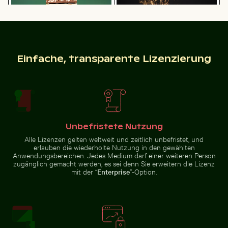
Gefrorener Ast mit kunstvollen Eisformationen
Sandweg zur Insel Ko Nui
Einfache, transparente Lizenzierung
Stapel von verschiedenen
Wunderkerze mit Botschaft
Schokoladentafeln mit Nüssen
Budget verbrannt
Sandweg zur Insel Ko Nui
Unbefristete Nutzung
Sonnenuntergangsblick aus Flugzeugfenster mit Flüg
Mangrovenbaum im Yum Balam Flora u
Gefrorener Ast mit kunstvollen
Eisformationen
Alle Lizenzen gelten weltweit und zeitlich unbefristet, und
erlauben die wiederholte Nutzung in den gewählten
Anwendungsbereichen. Jedes Medium darf einer weiteren Person
zugänglich gemacht werden, es sei denn Sie erweitern die Lizenz
mit der “
Enterprise
”-Option.
Mangrovenbaum im Yum Balam Flora und
Sonnenuntergangsblick
Fauna Schutzgebiet
aus Flugzeugfenster
Sternennacht über dem Weinberg Mühlensee Holzste
Mandarinenten im Schlossgarte
Bunter Blumenstrauß