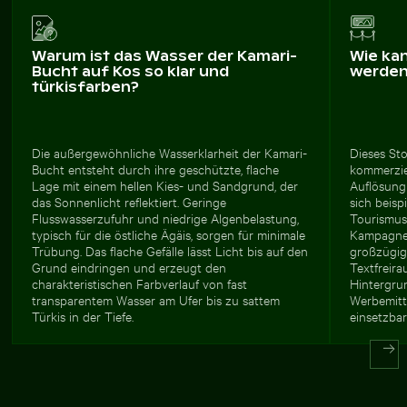
Warum ist das Wasser der Kamari-
Wie ka
Bucht auf Kos so klar und
werde
türkisfarben?
Die außergewöhnliche Wasserklarheit der Kamari-
Dieses Sto
Bucht entsteht durch ihre geschützte, flache
kommerzie
Lage mit einem hellen Kies- und Sandgrund, der
Auflösung
das Sonnenlicht reflektiert. Geringe
sich beisp
Flusswasserzufuhr und niedrige Algenbelastung,
Tourismus
typisch für die östliche Ägäis, sorgen für minimale
Kampagnen
Trübung. Das flache Gefälle lässt Licht bis auf den
großzügig
Grund eindringen und erzeugt den
Textfreira
charakteristischen Farbverlauf von fast
Hintergrun
transparentem Wasser am Ufer bis zu sattem
Werbemitte
Türkis in der Tiefe.
einsetzbar