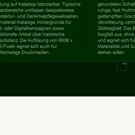
ung auf Kataloop lizenzierbar. Typische
gerundeten Schief
satzbereiche umfassen beispielsweise
ruhige, fast rhyth
hitektur- und Denkmalpflegewebseiten,
gedämpften Graut
material-Kataloge, Hintergründe für
Verwitterung verm
nt- oder Digitalkampagnen sowie
Zeitlosigkeit. Das 
ktionelle Artikel über historische
Sorgfalt aus, ohne
substanz. Die Auflösung von 6638 x
und eignet sich fü
 Pixeln eignet sich auch für
Materialität und 
ßformatige Druckmedien.
stehen sollen.