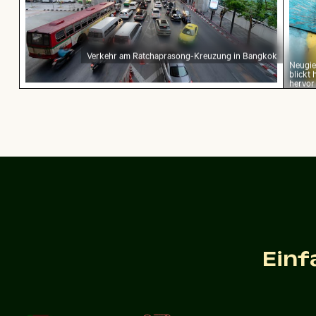
Verkehr am Ratchaprasong-Kreuzung in Bangkok
Neugie
blickt 
hervor
Gemeiner Mynavogel auf einem Baumast sitzen
Menschen g
Gemeiner Mynavogel auf einem Baumast sitzend
Me
Luftaufnahme der Halbinsel Scotts Head mit S
Flugzeugflüg
Einf