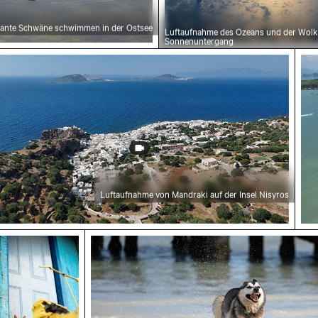
gante Schwäne schwimmen in der Ostsee
Luftaufnahme des Ozeans und der Wolk
Sonnenuntergang
Blatt
aufnahme von Mandraki auf der Insel Nisyros
Luf
Luftaufnahme von Mandraki auf der Insel Nisyros
k
erige rote Katze blickt hinter blauer Tür hervor
Sibirischer Husky läuft am Strand du