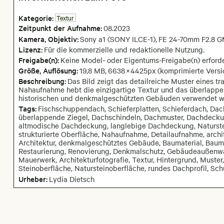
Kategorie:
Textur
Zeitpunkt der Aufnahme:
08
.
2023
Kamera
, Objektiv
:
Sony a1 (SONY ILCE-1)
,
FE 24-70mm F2.8 GM
Lizenz:
Für die kommerzielle und redaktionelle Nutzung.
Freigabe(n):
Keine Model- oder Eigentums-Freigabe(n) erforde
Größe, Auflösung:
19,8 MB
,
6638
×
4425
px
(komprimierte Versi
Beschreibung:
Das Bild zeigt das detailreiche Muster eines tr
Nahaufnahme hebt die einzigartige Textur und das überlappen
historischen und denkmalgeschützten Gebäuden verwendet w
Tags:
Fischschuppendach, Schieferplatten, Schieferdach, Dac
überlappende Ziegel, Dachschindeln, Dachmuster, Dachdeckun
altmodische Dachdeckung, langlebige Dachdeckung, Naturstein,
strukturierte Oberfläche, Nahaufnahme, Detailaufnahme, archit
Architektur, denkmalgeschütztes Gebäude, Baumaterial, Baum
Restaurierung, Renovierung, Denkmalschutz, Gebäudeaußenwan
Mauerwerk, Architekturfotografie, Textur, Hintergrund, Muste
Steinoberfläche, Natursteinoberfläche, rundes Dachprofil, Sc
Urheber:
Lydia Dietsch