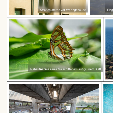
Straßenlaterne vor Wohngebäude
Ele
Nahaufnahme eines Malachitfalters auf grünem 
Luft
Nahaufnahme eines Malachitfalters auf grünem Blatt
Verkehr am Ratchaprasong-Kreuzung in Bangko
Neugi