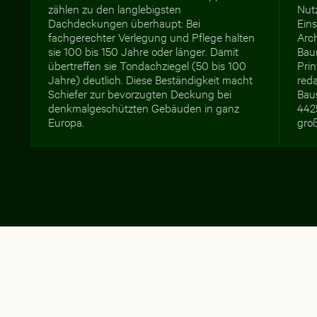
zählen zu den langlebigsten
Nutz
Dachdeckungen überhaupt: Bei
Ein
fachgerechter Verlegung und Pflege halten
Arc
sie 100 bis 150 Jahre oder länger. Damit
Bau
übertreffen sie Tondachziegel (50 bis 100
Pri
Jahre) deutlich. Diese Beständigkeit macht
reda
Schiefer zur bevorzugten Deckung bei
Bau
denkmalgeschützten Gebäuden in ganz
4425
Europa.
gro