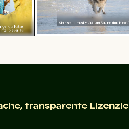
Sibirischer Husky läuft am Strand durch das
rige rote Katze
hinter blauer Tür
d
enießen den Strand auf Holbox
Café-Tisch im Freien mit 
nschen genießen den Strand auf Holbox
Café-Tisch im Freie
endeturm
el gegen Abendhimmel während des Fluges
Panoramablick auf das Elbsand
ache, transparente Lizenzi