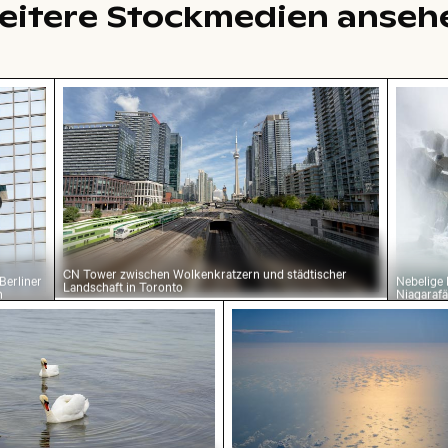
eitere Stockmedien anseh
arbenen Tönen
 des Berliner Fernsehturms in Glasfassade
CN Tower zwischen Wolkenkratzern und städ
Nebeli
CN Tower zwischen Wolkenkratzern und städtischer
Berliner
Nebelige
Landschaft in Toronto
n
Niagarafäl
Wasser
chwäne schwimmen in der Ostsee
Luftaufnahme des Ozean