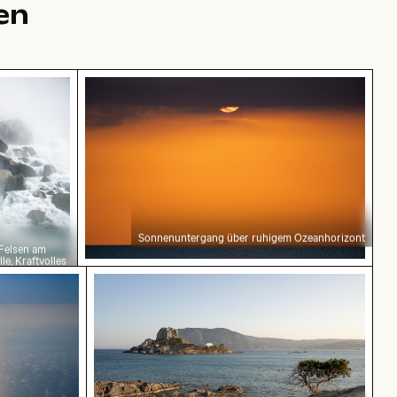
en
tischer Landschaft in Toronto
ge Felsen am Niagarafälle, Kraftvolles Wasser
Sonnenuntergang über ruhigem Ozeanho
Sonnenuntergang über ruhigem Ozeanhorizont
 Felsen am
le, Kraftvolles
s und der Wolken bei Sonnenuntergang
Malerische Aussicht auf die Insel Kastri 