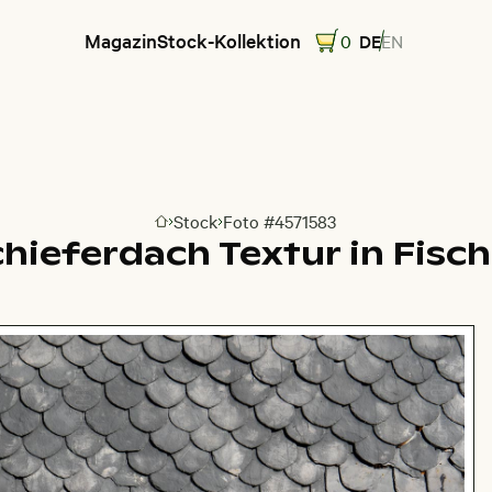
Magazin
Stock-Kollektion
0
DE
EN
Stock
Foto #4571583
Zur Homepage
Schieferdach Textur in Fis