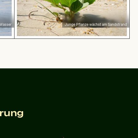
 Wasser
Junge Pflanze wächst am Sandstrand
rosa Tulpen
Hand hält Spiegel mit Spiegelung von r
n mit rosa Tulpen
Hand hält Spiegel mit Spiegelung von rosa Blumen
steingebirge in der Sächsischen Schweiz
Flughund im farbenfrohen Himmel gleitend
erung