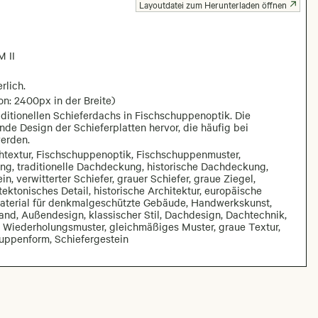
Layoutdatei zum Herunterladen öffnen
 II
rlich.
on: 2400px in der Breite)
aditionellen Schieferdachs in Fischschuppenoptik. Die
de Design der Schieferplatten hervor, die häufig bei
erden.
htextur, Fischschuppenoptik, Fischschuppenmuster,
g, traditionelle Dachdeckung, historische Dachdeckung,
 verwitterter Schiefer, grauer Schiefer, graue Ziegel,
ektonisches Detail, historische Architektur, europäische
aterial für denkmalgeschützte Gebäude, Handwerkskunst,
d, Außendesign, klassischer Stil, Dachdesign, Dachtechnik,
r, Wiederholungsmuster, gleichmäßiges Muster, graue Textur,
huppenform, Schiefergestein