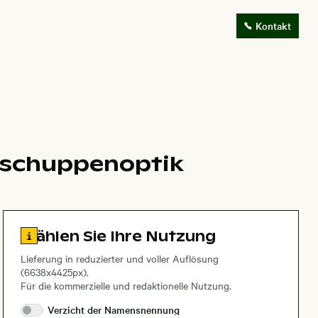
Kontakt
chschuppenoptik
Zu den Lizenzinformationen springen
Wählen Sie Ihre Nutzung
Lieferung in reduzierter und voller Auflösung
(6638x4425px).
Für die kommerzielle und redaktionelle Nutzung.
Verzicht der
Namensnennung