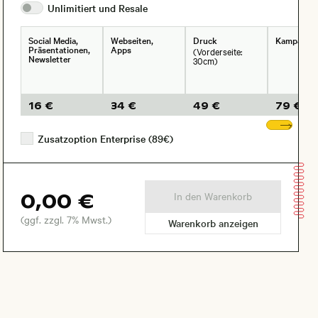
Unlimitiert und
Resale
Social Media,
Webseiten,
Druck
Kampagne
Präsentationen,
Apps
(Vorderseite:
Newsletter
30cm)
16 €
34 €
49 €
79 €
Wei
Zusatzoption Enterprise (89€)
0,00 €
In den Warenkorb
(ggf. zzgl. 7% Mwst.)
Warenkorb anzeigen