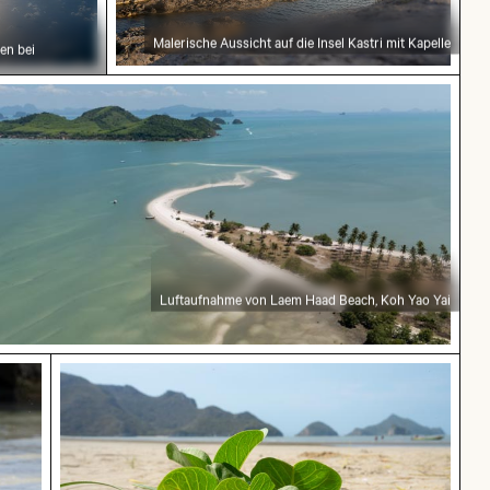
Malerische Aussicht auf die Insel Kastri mit Kapelle
en bei
taufnahme von Laem Haad Beach, Koh Yao Yai
Luftaufnahme von Laem Haad Beach, Koh Yao Yai
rch das Wasser
Junge Pflanze wächst am Sandstrand