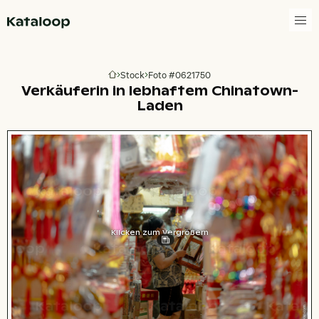
Zur Homepage
Stock
Foto #0621750
Zur Homepage
Verkäuferin in lebhaftem Chinatown-
Laden
Klicken zum Vergrößern