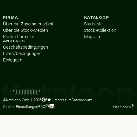
FIRMA
KATALOOP
Über die Zusammenarbeit
Startseite
Über die Stock-Medien
Stock-Kollektion
Kontaktformular
Magazin
ANDERES
Geschäftsbedingungen
Lizenzbedingungen
Einloggen
©Kataloop GmbH,
2026
Impressum
Datenschutz
5
Cookie-Einstellungen
FAQ
Nach oben
Zum Instagram Profil von Lydia Dietsc
Zum LinkedIn Profil von Lydia Dietsc