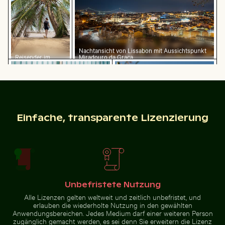
Nachtansicht von Lissabon mit Aussichtspunkt
Reisender im
Miradouro da Graça
Eckbereich eines Industriegebäudes mit Metallrohren
Olympiaturm mit Blumen im
Parque Nacional
Cahuita, Limón,
Costa Rica
Einfache, transparente Lizenzierung
Weiße Würfel auf Glastisch mit Becher
Sonnenuntergangsb
Olympiaturm mit Blumen im
Eckbereich eines
Vordergrund
Industriegebäudes mit
Metallrohren und -paneelen
Unbefristete Nutzung
Alle Lizenzen gelten weltweit und zeitlich unbefristet, und
erlauben die wiederholte Nutzung in den gewählten
Anwendungsbereichen. Jedes Medium darf einer weiteren Person
Weiße Würfel auf Glastisch mit Becher
Sonnenuntergangsblick
zugänglich gemacht werden, es sei denn Sie erweitern die Lizenz