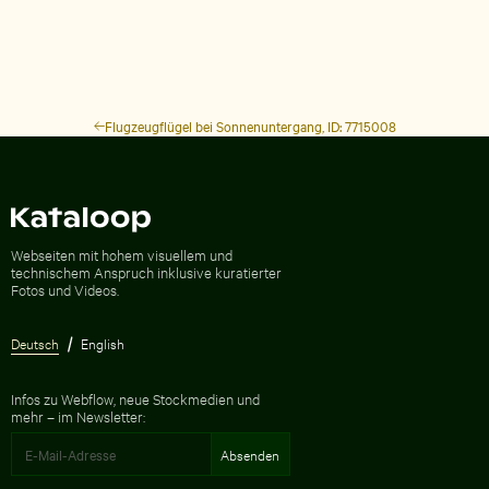
Flugzeugflügel bei Sonnenuntergang, ID: 7715008
Zur Homepage
Webseiten mit hohem visuellem und
technischem Anspruch inklusive kuratierter
Fotos und Videos.
Deutsch
English
Infos zu Webflow, neue Stockmedien und
mehr – im Newsletter: