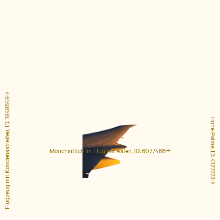
Flugzeug mit Kondensstreifen, ID: 1848649
Hohe Palme, ID: 4127223
Mönchsittich im Flug mit Ästen, ID: 6077466