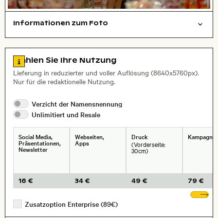
Informationen zum Foto
Arbeit
Menschen
Dinge
Layoutdatei zum Herunterladen öffnen
Name des abgebildeten Ortes,
Stadt,
Zu den Lizenzinformationen springen
Wählen Sie Ihre Nutzung
, Objektiv
Lieferung in reduzierter und voller Auflösung (8640x5760px).
Nur für die redaktionelle Nutzung.
Verzicht der
Namensnennung
Unlimitiert und
Resale
Social Media,
Webseiten,
Druck
Kampagne
Präsentationen,
Apps
(Vorderseite:
Newsletter
30cm)
16 €
34 €
49 €
79 €
We
Zusatzoption Enterprise (89€)