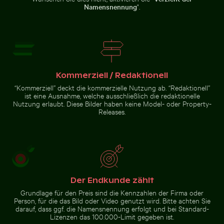
Meerblick
Palme Silhouette
Namensnennung
".
Dreifarbige Katze schaut aus dem Fenster
Graureiher am Wasser sitze
gegen einen
bunten
Sonnenuntergang
Kommerziell / Redaktionell
Graureiher am Wasser sitzend
Holzschlitten auf Schnee mit ziehender Person
Dreifarbige Katze schaut aus dem
“Kommerziell” deckt die kommerzielle Nutzung ab. “Redaktionell”
Fenster
ist eine Ausnahme, welche ausschließlich die redaktionelle
Nutzung erlaubt. Diese Bilder haben keine Model- oder Property-
Releases.
Holzschlitten auf Schnee
mit ziehender Person
Der Endkunde zählt
Zur Stock-Kollektion
Grundlage für den Preis sind die Kennzahlen der Firma oder
Person, für die das Bild oder Video genutzt wird. Bitte achten Sie
darauf, dass ggf. die Namensnennung erfolgt und bei Standard-
Lizenzen das 100.000-Limit gegeben ist.