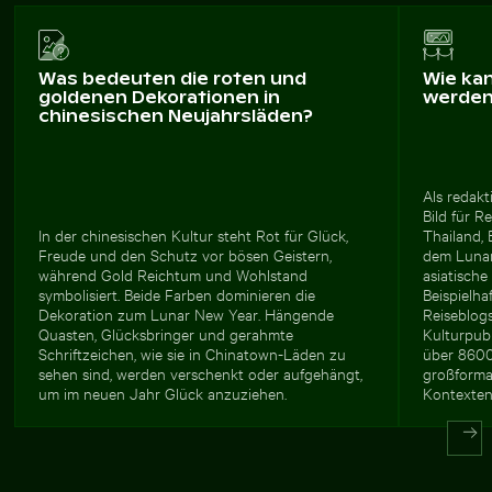
Was bedeuten die roten und
Wie ka
goldenen Dekorationen in
werde
chinesischen Neujahrsläden?
Als redakt
Bild für R
In der chinesischen Kultur steht Rot für Glück,
Thailand, 
Freude und den Schutz vor bösen Geistern,
dem Lunar
während Gold Reichtum und Wohlstand
asiatische
symbolisiert. Beide Farben dominieren die
Beispielha
Dekoration zum Lunar New Year. Hängende
Reiseblogs
Quasten, Glücksbringer und gerahmte
Kulturpub
Schriftzeichen, wie sie in Chinatown-Läden zu
über 8600 
sehen sind, werden verschenkt oder aufgehängt,
großforma
um im neuen Jahr Glück anzuziehen.
Kontexten