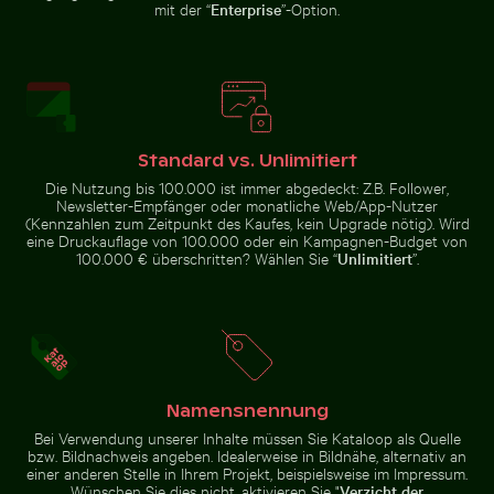
aus Flugzeugfenster
Luftaufnahme von Isla Choventún in Chuburná
Idyllischer Wanderweg i
Nahaufnahme 
mit der “
Enterprise
”-Option.
mit Flügelsilhouette
Runder Spiegel reflektiert Pflanzen in sandiger Lands
Luftaufnahme der Halbinsel
Luftaufnahme von Isla Choventún in
Standard vs. Unlimitiert
Chuburná
Die Nutzung bis 100.000 ist immer abgedeckt: Z.B. Follower,
Nahaufnahme
Idyllischer
eines
Newsletter-Empfänger oder monatliche Web/App-Nutzer
Wanderweg
lebhaften
(Kennzahlen zum Zeitpunkt des Kaufes, kein Upgrade nötig). Wird
im
Kaktus in
Nationalpark
eine Druckauflage von 100.000 oder ein Kampagnen-Budget von
natürlicher
Sächsische
100.000 € überschritten? Wählen Sie “
Unlimitiert
”.
Umgebung
Schweiz, Bad
Schandau
Küstendünengräser am Sandstrand mit Meerblick
Palme Silhouette
Runder Spiegel reflektiert
Luftaufnahme der Halbinsel
Pflanzen in sandiger Landschaft
Scotts Head mit Sendeturm
Namensnennung
Bei Verwendung unserer Inhalte müssen Sie Kataloop als Quelle
bzw. Bildnachweis angeben. Idealerweise in Bildnähe, alternativ an
einer anderen Stelle in Ihrem Projekt, beispielsweise im Impressum.
Wünschen Sie dies nicht, aktivieren Sie "
Verzicht der
Küstendünengräser am Sandstrand mit