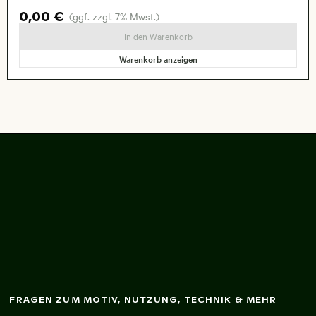
0,00 €
(ggf. zzgl. 7% Mwst.)
In den Warenkorb
Warenkorb anzeigen
Verkäuferin in
lebhaftem Chinatow
n-Laden
FRAGEN ZUM MOTIV, NUTZUNG, TECHNIK & MEHR