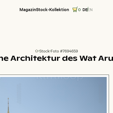
Magazin
Stock-Kollektion
0
DE
EN
Stock
Foto #7694659
Zur Homepage
che Architektur des Wat Ar