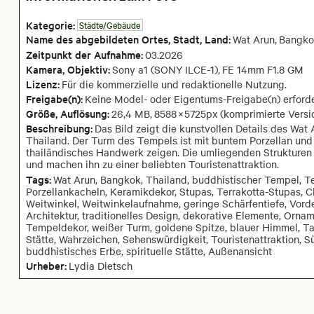
Kategorie:
Städte/Gebäude
Name des abgebildeten Ortes,
Stadt,
Land:
Wat Arun
,
Bangko
Zeitpunkt der Aufnahme:
03
.
2026
Kamera
, Objektiv
:
Sony a1 (SONY ILCE-1)
,
FE 14mm F1.8 GM
Lizenz:
Für die kommerzielle und redaktionelle Nutzung.
Freigabe(n):
Keine Model- oder Eigentums-Freigabe(n) erforde
Größe, Auflösung:
26,4 MB
,
8588
×
5725
px
(komprimierte Versi
Beschreibung:
Das Bild zeigt die kunstvollen Details des Wa
Thailand. Der Turm des Tempels ist mit buntem Porzellan und fi
thailändisches Handwerk zeigen. Die umliegenden Strukturen
und machen ihn zu einer beliebten Touristenattraktion.
Tags:
Wat Arun, Bangkok, Thailand, buddhistischer Tempel, T
Porzellankacheln, Keramikdekor, Stupas, Terrakotta-Stupas, 
Weitwinkel, Weitwinkelaufnahme, geringe Schärfentiefe, Vorderg
Architektur, traditionelles Design, dekorative Elemente, Orna
Tempeldekor, weißer Turm, goldene Spitze, blauer Himmel, Tages
Stätte, Wahrzeichen, Sehenswürdigkeit, Touristenattraktion, 
buddhistisches Erbe, spirituelle Stätte, Außenansicht
Urheber:
Lydia Dietsch