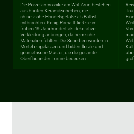
Die Porzellanmosaike am Wat Arun bestehen
Rei
aus bunten Keramikscherben, die
Tou
chinesische Handelsgefäße als Ballast
Ein
mitbrachten. König Rama II. ließ sie im
Wei
frühen 19. Jahrhundert als dekorative
Vor
Verkleidung anbringen, da heimische
mach
Materialien fehlten. Die Scherben wurden in
Web
Mörtel eingelassen und bilden florale und
Kul
geometrische Muster, die die gesamte
über
Oberfläche der Türme bedecken.
gro