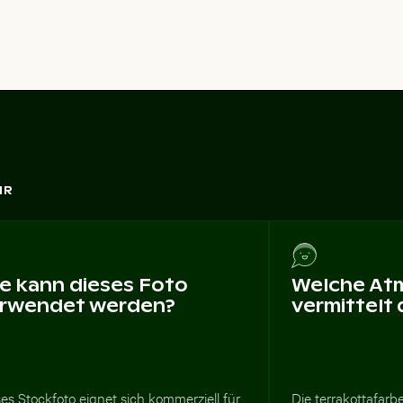
HR
e kann dieses Foto
Welche At
rwendet werden?
vermittelt
es Stockfoto eignet sich kommerziell für
Die terrakottafar