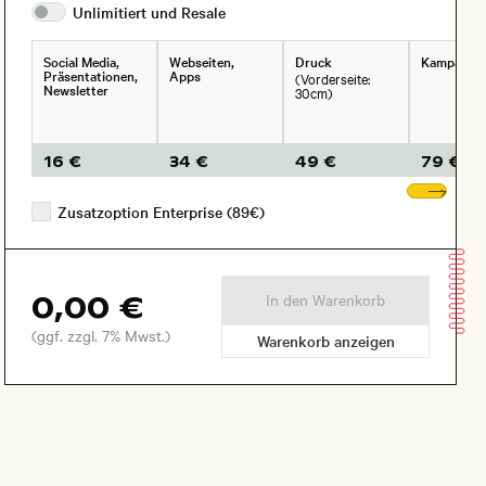
Unlimitiert und
Resale
Social Media,
Webseiten,
Druck
Kampagne
Präsentationen,
Apps
(Vorderseite:
Newsletter
30cm)
16 €
34 €
49 €
79 €
Wei
Zusatzoption Enterprise (89€)
0,00 €
In den Warenkorb
(ggf. zzgl. 7% Mwst.)
Warenkorb anzeigen