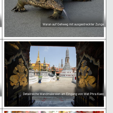
Waran auf Gehweg mit ausgestreckter Zunge
kok
Detailreiche Wandmalereien am Eingang von Wat P
Detailreiche Wandmalereien am Eingang von Wat Phra Kaeo
dhatu
Verkäuferin in lebhaftem Chinatown-Laden