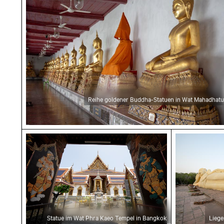
Reihe goldener Buddha-Statuen in Wat Mahadhatu
Statue im Wat Phra Kaeo Tempel in Bangkok
Liegender 
Statue im Wat Phra Kaeo Tempel in Bangkok
Lieg