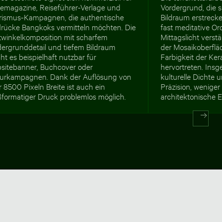
semagazine, Reiseführer-Verlage und
Vordergrund, die 
rismus-Kampagnen, die authentische
Bildraum erstrecke
drücke Bangkoks vermitteln möchten. Die
fast meditative O
twinkelkomposition mit scharfem
Mittagslicht verstä
dergrunddetail und tiefem Bildraum
der Mosaikoberflä
t es beispielhaft nutzbar für
Farbigkeit der Ke
sitebanner, Buchcover oder
hervortreten. Insg
turkampagnen. Dank der Auflösung von
kulturelle Dichte
 8500 Pixeln Breite ist auch ein
Präzision, weniger 
ßformatiger Druck problemlos möglich.
architektonische E