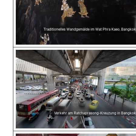
Traditionelles Wandgemälde im Wat Phra Kaeo, Bangkok
Verkehr am Ratchaprasong-Kreuzung in Bang
Verkehr am Ratchaprasong-Kreuzung in Bangkok
Reihe goldener Buddha-Statuen in Wat Maha