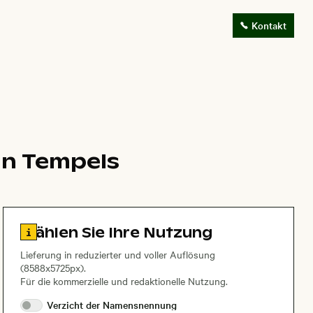
Kontakt
un Tempels
Zu den Lizenzinformationen springen
Wählen Sie Ihre Nutzung
Lieferung in reduzierter und voller Auflösung
(8588x5725px).
Für die kommerzielle und redaktionelle Nutzung.
Verzicht der
Namensnennung