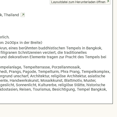
Layoutdatei zum Herunterladen öffnen
k
,
Thailand
rlich.
on: 2400px in der Breite)
t Arun, eines berühmten buddhistischen Tempels in Bangkok,
ligranen Schnitzereien verziert, die traditionelles
 und dekorativen Elemente tragen zur Pracht des Tempels bei
empelanlage, Tempelterrasse, Porzellanmosaik,
Chedi, Prangs, Pagode, Tempelturm, Phra Prang, Tempelkomplex,
rund unscharf, Architektur, religiöse Architektur, asiatische
mente, Handwerkskunst, Mosaikkunst, Blattmotiv, Muster,
licht, Sonnenlicht, Kulturerbe, religiöse Stätte, historische
Südostasien, Reisen, Tourismus, Besichtigung, Tempel Bangkok,