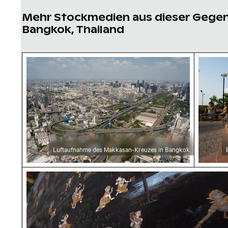
Mehr Stockmedien aus dieser Gege
Bangkok, Thailand
Luftaufnahme des Makkasan-Kreuzes in Bang
Buddha
Luftaufnahme des Makkasan-Kreuzes in Bangkok
Traditionelles Wandgemälde im Wat Phra Kaeo