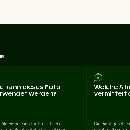
HR
e kann dieses Foto
Welche At
rwendet werden?
vermittelt
Bild eignet sich für Projekte, die
Die dicht gesetzte
urerbe, Spiritualität oder asiatische
gleichmäßig ges