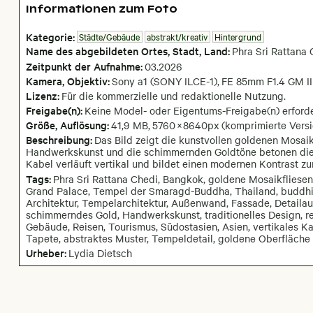
Informationen zum Foto
Kategorie:
Städte/Gebäude
abstrakt/kreativ
Hintergrund
Name des abgebildeten Ortes,
Stadt,
Land:
Phra Sri Rattana 
Zeitpunkt der Aufnahme:
03
.
2026
Kamera
, Objektiv
:
Sony a1 (SONY ILCE-1)
,
FE 85mm F1.4 GM II
Lizenz:
Für die kommerzielle und redaktionelle Nutzung.
Freigabe(n):
Keine Model- oder Eigentums-Freigabe(n) erforde
Größe, Auflösung:
41,9 MB
,
5760
×
8640
px
(komprimierte Vers
Beschreibung:
Das Bild zeigt die kunstvollen goldenen Mosaikf
Handwerkskunst und die schimmernden Goldtöne betonen die a
Kabel verläuft vertikal und bildet einen modernen Kontrast zu
Tags:
Phra Sri Rattana Chedi, Bangkok, goldene Mosaikfliesen
Grand Palace, Tempel der Smaragd-Buddha, Thailand, buddhis
Architektur, Tempelarchitektur, Außenwand, Fassade, Detaila
schimmerndes Gold, Handwerkskunst, traditionelles Design, re
Gebäude, Reisen, Tourismus, Südostasien, Asien, vertikales Ka
Tapete, abstraktes Muster, Tempeldetail, goldene Oberfläche
Urheber:
Lydia Dietsch