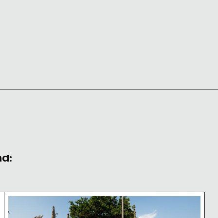
nd:
kok
Buddha-Statuen im Wat Yai Chai Mongkol Tempel