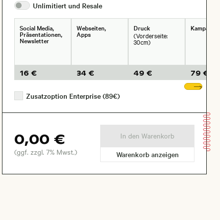
Unlimitiert und
Resale
Social Media,
Webseiten,
Druck
Kampagne
Präsentationen,
Apps
(Vorderseite:
Newsletter
30cm)
16 €
34 €
49 €
79 €
Wei
Zusatzoption Enterprise (89€)
0,00 €
In den Warenkorb
(ggf. zzgl. 7% Mwst.)
Warenkorb anzeigen