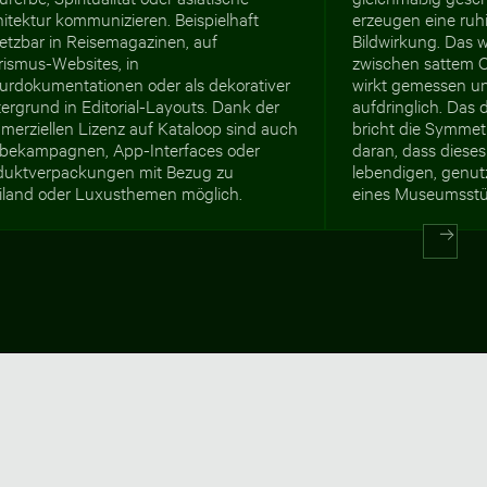
itektur kommunizieren. Beispielhaft
erzeugen eine ruhi
etzbar in Reisemagazinen, auf
Bildwirkung. Das
rismus-Websites, in
zwischen sattem 
turdokumentationen oder als dekorativer
wirkt gemessen un
ergrund in Editorial-Layouts. Dank der
aufdringlich. Das 
merziellen Lizenz auf Kataloop sind auch
bricht die Symmet
bekampagnen, App-Interfaces oder
daran, dass dieses
duktverpackungen mit Bezug zu
lebendigen, genutz
iland oder Luxusthemen möglich.
eines Museumsstü