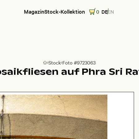
Magazin
Stock-Kollektion
0
DE
EN
Stock
Foto #9723063
Zur Homepage
aikfliesen auf Phra Sri R