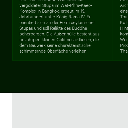
vergoldeter Stupa im Wat-Phra-Kaeo-
Arch
Komplex in Bangkok, erbaut im 19.
eins
Jahrhundert unter König Rama IV. Er
Tou
orientiert sich an der Form ceylonischer
Kul
Stupas und soll Relikte des Buddha
Hint
beherbergen. Die Außenhülle besteht aus
kom
unzähligen kleinen Goldmosaikfliesen, die
Wer
dem Bauwerk seine charakteristische
Pro
schimmernde Oberfläche verleihen.
Tha