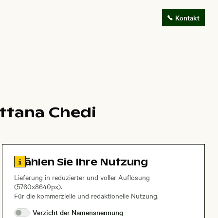
Kontakt
attana Chedi
Zu den Lizenzinformationen springen
Wählen Sie Ihre Nutzung
Lieferung in reduzierter und voller Auflösung
(5760x8640px).
Für die kommerzielle und redaktionelle Nutzung.
Verzicht der
Namensnennung