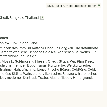
Layoutdatei zum Herunterladen öffnen
Chedi
,
Bangkok
,
Thailand
rlich.
ion: 2400px in der Höhe)
liesen des Phra Sri Rattana Chedi in Bangkok. Die detaillierte
rchitektonische Schönheit dieses ikonischen Bauwerks. Ein
m traditionellen Design.
, Mosaik, Goldmosaik, Fliesen, Chedi, Stupa, Wat Phra Kaeo,
tischer Tempel, Buddhismus, Kulturerbe, Weltkulturerbe,
ufnahme, Nahaufnahme, konzentrische Bögen, Goldtöne, Gold,
ligiöse Stätte, Wahrzeichen, ikonisches Bauwerk, historisches
bel, moderner Kontrast, Textur, Musterfliesen, Hintergrund,