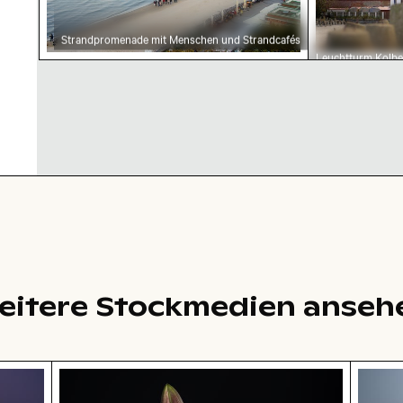
Strandpromenade mit Menschen und Strandcafés
Leuchtturm Kolbe
Ikonisches
Seefahrtsdenkmal
Polen
eitere Stockmedien anseh
ick auf Küstenstadt bei Nacht
Leuchtend rosa Lilie mit Knospen vor schw
Leucht