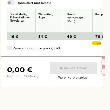
Unlimitiert und
Resale
Social Media,
Webseiten,
Druck
Kampagne
Präsentationen,
Apps
(Vorderseite:
Newsletter
30cm)
16 €
34 €
49 €
79 €
Wei
Zusatzoption Enterprise (89€)
0,00 €
In den Warenkorb
(ggf. zzgl. 7% Mwst.)
Warenkorb anzeigen