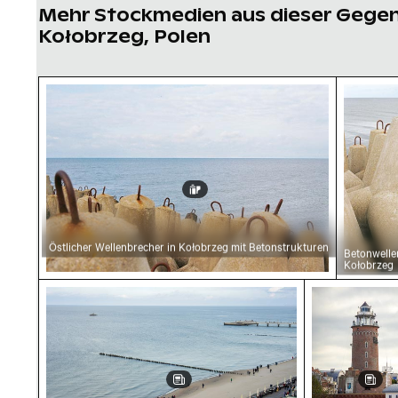
Mehr Stockmedien aus dieser Gege
Kołobrzeg, Polen
Östlicher Wellenbrecher in Kołobrzeg mit Be
Betonwe
Östlicher Wellenbrecher in Kołobrzeg mit Betonstrukturen
Betonwelle
Kołobrzeg
Strandpromenade mit Menschen und Strand
Leuchtturm 