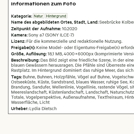
Informationen zum Foto
Kategorie:
Natur
Hintergrund
Name des abgebildeten Ortes,
Stadt,
Land:
Seebrücke Kolbe
Zeitpunkt der Aufnahme:
10
.
2020
Kamera
:
Sony a7 (SONY ILCE-7)
Lizenz:
Für die kommerzielle und redaktionelle Nutzung.
Freigabe(n):
Keine Model- oder Eigentums-Freigabe(n) erforde
Größe, Auflösung:
18,1 MB
,
4000
×
6000
px
(komprimierte Vers
Beschreibung:
Das Bild zeigt eine friedliche Szene, in der ein
blauen Gewässern herausragen. Die Pfähle sind Überreste ein
Rastplatz. Im Hintergrund dominiert das ruhige Meer, das sich 
Tags:
Buhne, Buhnen, Holzpfähle, Vögel auf Buhne, Vogelsch
Ostseeküste, Küste, Sandstrand, blaues Wasser, ruhige See, Ko
Brandung, Sandufer, Wellenlinie, Vogellinie, rastende Vögel, si
Meereslandschaft, Küstenlandschaft, Landschaft, Naturschutz
Totale, Vogelperspektive, Außenaufnahme, Textfreiraum, Hint
Wasserfläche, Licht
Urheber:
Lydia Dietsch