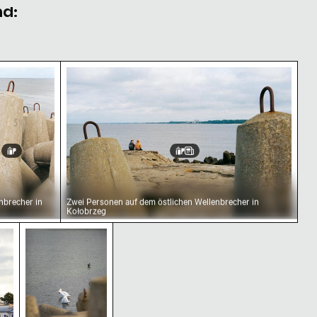
nd:
tonstrukturen
llenbrecher in Kołobrzeg
Zwei Personen auf dem östlichen Wellen
nbrecher in
Zwei Personen auf dem östlichen Wellenbrecher in
Kołobrzeg
cafés
Kolberg, Ikonisches Seefahrtsdenkmal in Polen
Schwäne auf der Ostsee bei Kolberg im Sonne