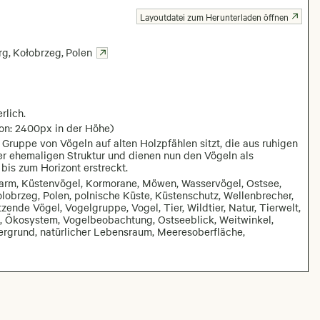
Layoutdatei zum Herunterladen öffnen
rg
,
Kołobrzeg
,
Polen
rlich.
ion: 2400px in der Höhe)
e Gruppe von Vögeln auf alten Holzpfählen sitzt, die aus ruhigen
er ehemaligen Struktur und dienen nun den Vögeln als
bis zum Horizont erstreckt.
warm, Küstenvögel, Kormorane, Möwen, Wasservögel, Ostsee,
lobrzeg, Polen, polnische Küste, Küstenschutz, Wellenbrecher,
tzende Vögel, Vogelgruppe, Vogel, Tier, Wildtier, Natur, Tierwelt,
, Ökosystem, Vogelbeobachtung, Ostseeblick, Weitwinkel,
ergrund, natürlicher Lebensraum, Meeresoberfläche,