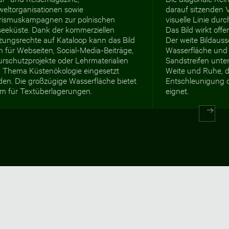
eltorganisationen sowie
darauf sitzenden V
rismuskampagnen zur polnischen
visuelle Linie dur
seeküste. Dank der kommerziellen
Das Bild wirkt offe
zungsrechte auf Kataloop kann das Bild
Der weite Bildaussc
 für Webseiten, Social-Media-Beiträge,
Wasserfläche und
urschutzprojekte oder Lehrmaterialien
Sandstreifen unten
 Thema Küstenökologie eingesetzt
Weite und Ruhe, di
den. Die großzügige Wasserfläche bietet
Entschleunigung 
m für Textüberlagerungen.
eignet.