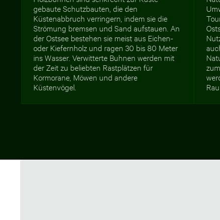
gebaute Schutzbauten, die den
Umw
Küstenabbruch verringern, indem sie die
Tou
Strömung bremsen und Sand aufstauen. An
Ost
der Ostsee bestehen sie meist aus Eichen-
Nut
oder Kiefernholz und ragen 30 bis 80 Meter
auch
ins Wasser. Verwitterte Buhnen werden mit
Nat
der Zeit zu beliebten Rastplätzen für
zum
Kormorane, Möwen und andere
wer
Küstenvögel.
Rau