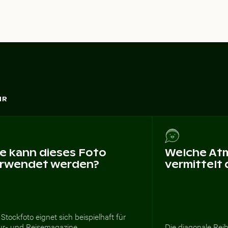
HR
e kann dieses Foto
Welche At
rwendet werden?
vermittelt
Stockfoto eignet sich beispielhaft für
ur- und Reisemagazine,
Die diagonale Rei