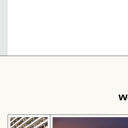
W
Modernes Wohngebäude mit Balkonen
Silhouette einer Person mit Bl