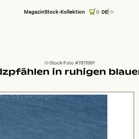
Magazin
Stock-Kollektion
0
DE
EN
Stock
Foto #7811991
Zur Homepage
lzpfählen in ruhigen bla