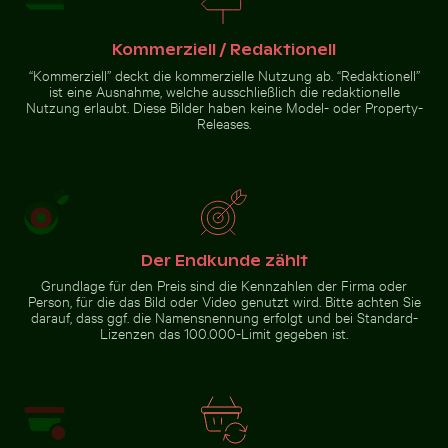
Verschwommene
Waldszene mit
Leuchtend
Kommerziell / Redaktionell
Neugierige
Bewegungseffekt
Rosa
rote Katze
Oleanderblüten
“Kommerziell” deckt die kommerzielle Nutzung ab. “Redaktionell”
blickt
in Natürlicher
hinter
ist eine Ausnahme, welche ausschließlich die redaktionelle
Umgebung
Zur Stock-Kollektion
blauer Tür
Nutzung erlaubt. Diese Bilder haben keine Model- oder Property-
hervor
Releases.
Der Endkunde zählt
Grundlage für den Preis sind die Kennzahlen der Firma oder
Person, für die das Bild oder Video genutzt wird. Bitte achten Sie
darauf, dass ggf. die Namensnennung erfolgt und bei Standard-
Lizenzen das 100.000-Limit gegeben ist.