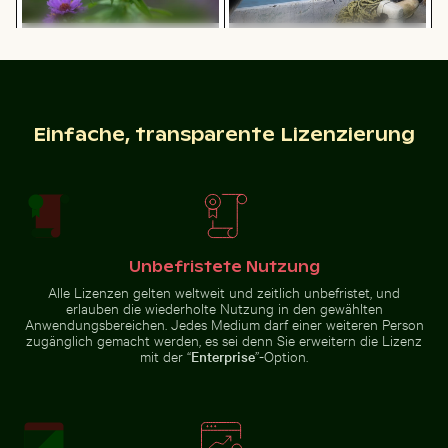
Detailreiche Tempellaterne mit goldenem Stupa
Herbstliche Birken am Hahneberg in Berlin
Felsige Küste am Paradise Be
Leuchtende lila Astern in
Silberreiher auf einem Boot in
natürlicher Umgebung
Holbox Island
Einfache, transparente Lizenzierung
Felsige Küste am Paradise Beach,
Nachtansicht von Lissabon mit Aussichtspunkt Mirado
Belebte Straßenszene mit G
Detailreiche
Kos
Tempellaterne
Herbstliche
mit goldenem
Birken am
Stupa
Hahneberg
in Berlin im
goldenen
Unbefristete Nutzung
Licht
Alle Lizenzen gelten weltweit und zeitlich unbefristet, und
erlauben die wiederholte Nutzung in den gewählten
Nebelverhangene Wolkenkratzer mit Filmeffekt
Mangrovenbaum im Yum Balam Flora u
Anwendungsbereichen. Jedes Medium darf einer weiteren Person
Belebte Straßenszene mit
Nachtansicht von Lissabon mit
Golfwagen in Holbox
zugänglich gemacht werden, es sei denn Sie erweitern die Lizenz
Aussichtspunkt Miradouro da
mit der “
Enterprise
”-Option.
Graça