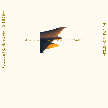
Flugzeug mit Kondensstreifen, ID: 1848649
Hohe Palme, ID: 4127223
Mönchsittich im Flug mit Ästen, ID: 6077466