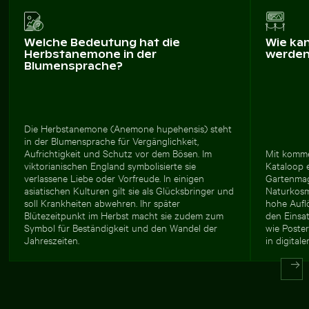
Welche Bedeutung hat die
Wie ka
Herbstanemone in der
werde
Blumensprache?
Die Herbstanemone (Anemone hupehensis) steht
in der Blumensprache für Vergänglichkeit,
Aufrichtigkeit und Schutz vor dem Bösen. Im
Mit komme
viktorianischen England symbolisierte sie
Kataloop e
verlassene Liebe oder Vorfreude. In einigen
Gartenmaga
asiatischen Kulturen gilt sie als Glücksbringer und
Naturkosm
soll Krankheiten abwehren. Ihr später
hohe Aufl
Blütezeitpunkt im Herbst macht sie zudem zum
den Einsa
Symbol für Beständigkeit und den Wandel der
wie Poste
Jahreszeiten.
in digital