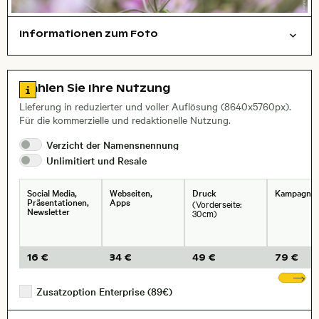
Informationen zum Foto
Natur
Hintergrund
Layoutdatei zum Herunterladen öffnen
Zu den Lizenzinformationen springen
Wählen Sie Ihre Nutzung
, Objektiv
Lieferung in reduzierter und voller Auflösung (8640x5760px).
Für die kommerzielle und redaktionelle Nutzung.
Verzicht der
Namensnennung
Unlimitiert und
Resale
Social Media,
Webseiten,
Druck
Kampagne
Präsentationen,
Apps
(Vorderseite:
Newsletter
30cm)
16 €
34 €
49 €
79 €
We
Zusatzoption Enterprise (89€)