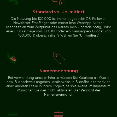
Mangrovenbaum im Yum Balam Flora und
Standard vs. Unlimitiert
Nebelverhangene
Fauna Schutzgebiet
Wolkenkratzer mit
Mann im Kings River an einem Sonnentag
Flugzeugflügel gegen Aben
Die Nutzung bis 100.000 ist immer abgedeckt: Z.B. Follower,
Filmeffekt
Newsletter-Empfänger oder monatliche Web/App-Nutzer
(Kennzahlen zum Zeitpunkt des Kaufes, kein Upgrade nötig). Wird
eine Druckauflage von 100.000 oder ein Kampagnen-Budget von
100.000 € überschritten? Wählen Sie “
Unlimitiert
”.
Luftaufnahme des Makkasan-Kreuzes in Bangkok
Menschen genießen den Str
Mann im Kings River an einem
Flugzeugflügel gegen
Sonnentag
Abendhimmel während des
Fluges
Namensnennung
Bei Verwendung unserer Inhalte müssen Sie Kataloop als Quelle
bzw. Bildnachweis angeben. Idealerweise in Bildnähe, alternativ an
einer anderen Stelle in Ihrem Projekt, beispielsweise im Impressum.
Verschwommene Waldszene mit Bewegungseffekt
Leuchtend Rosa Oleanderblüten
Neugierige rote Katze
Luftaufnahme des Makkasan-
Menschen genießen den Strand
Wünschen Sie dies nicht, aktivieren Sie "
Verzicht der
Kreuzes in Bangkok
auf Holbox
Namensnennung
".