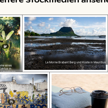
nahme eines lebhaften Kaktus in natürlicher Umge
Le Morne Brabant Berg und Küste in Mau
Le Morne Brabant Berg und Küste in Mauritius
me eines
Kaktus in
er Umgebung
chwarzem Deckel
 Fußball auf einem Straßenplatz in La Boca
Kaffeebecher auf Holztisc