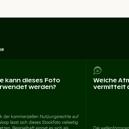
HR
e kann dieses Foto
Welche At
rwendet werden?
vermittelt
k der kommerziellen Nutzungsrechte auf
loop lässt sich dieses Stockfoto vielseitig
etzen. Beispielhaft eignet es sich als
Die wellenförmigen