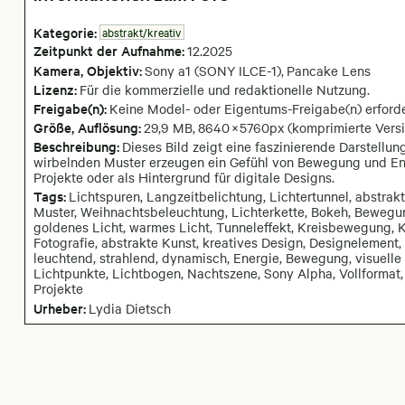
Kategorie:
abstrakt/kreativ
Zeitpunkt der Aufnahme:
12
.
2025
Kamera
, Objektiv
:
Sony a1 (SONY ILCE-1)
,
Pancake Lens
Lizenz:
Für die kommerzielle und redaktionelle Nutzung.
Freigabe(n):
Keine Model- oder Eigentums-Freigabe(n) erforde
Größe, Auflösung:
29,9 MB
,
8640
×
5760
px
(komprimierte Versi
Beschreibung:
Dieses Bild zeigt eine faszinierende Darstellu
wirbelnden Muster erzeugen ein Gefühl von Bewegung und Energ
Projekte oder als Hintergrund für digitale Designs.
Tags:
Lichtspuren, Langzeitbelichtung, Lichtertunnel, abstrakt
Muster, Weihnachtsbeleuchtung, Lichterkette, Bokeh, Bewegun
goldenes Licht, warmes Licht, Tunneleffekt, Kreisbewegung,
Fotografie, abstrakte Kunst, kreatives Design, Designelement, 
leuchtend, strahlend, dynamisch, Energie, Bewegung, visuelle 
Lichtpunkte, Lichtbogen, Nachtszene, Sony Alpha, Vollformat,
Projekte
Urheber:
Lydia Dietsch