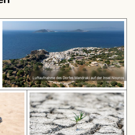
bung
ritius
Luftaufnahme des Dorfes Mandraki auf der Insel N
Luftaufnahme des Dorfes Mandraki auf der Insel Nisyros
h am Strand
Junge Pflanze wächst in rissigem Boden