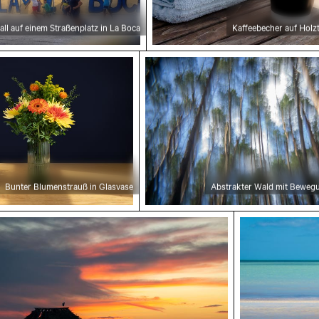
all auf einem Straßenplatz in La Boca
Kaffeebecher auf Holz
gebung
lumenstrauß in Glasvase
Abstrakter Wald mit Beweg
Bunter Blumenstrauß in Glasvase
Abstrakter Wald mit Beweg
enuntergang über Steg mit Strohdachunterstand
Ruhiger Trop