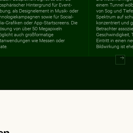
osphärischer Hintergrund für Event-
einem Tunnel wölb
bung, als Designelement in Musik- oder
von Sog und Tiefe
hnologiekampagnen sowie für Social-
Spektrum auf sch
ia-Grafiken oder App-Startscreens. Die
konzentriert und g
lösung von über 50 Megapixeln
Betrachter assozii
öglicht auch großformatige
Geschwindigkeit, 
ntanwendungen wie Messen oder
Eintritt in einen 
ate.
Bildwirkung ist eher
en