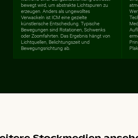
bewegt wird, um abstrakte Lichtspuren zu
atm
erzeugen. Anders als ungewolltes
Wer
Verwackeln ist ICM eine gezielte
Tec
künstlerische Entscheidung. Typische
Med
Bewegungen sind Rotationen, Schwenks
Auf
oder Zoomfahrten. Das Ergebnis hängt von
erm
Lichtquellen, Belichtungszeit und
Pri
Bewegungsrichtung ab.
Plak
eitere Stockmedien anseh