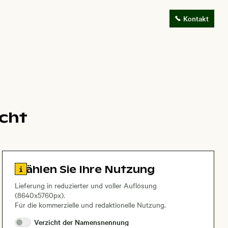
Kontakt
acht
Zu den Lizenzinformationen springen
Wählen Sie Ihre Nutzung
Lieferung in reduzierter und voller Auflösung
(8640x5760px).
Für die kommerzielle und redaktionelle Nutzung.
Verzicht der
Namensnennung