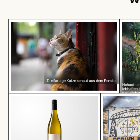
Dreifarbige Katze schaut aus dem Fenster
Nahauf
Dreifarbige Katze schaut aus dem Fenster
Nahaufnah
lebhaften 
natürlich
Elegante Weinflasche mit leerem Etikett und s
Kinder spielen