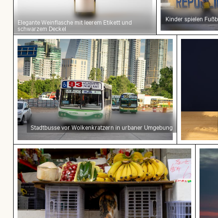
Kinder spielen Fußb
Elegante Weinflasche mit leerem Etikett und
schwarzem Deckel
Stadtbusse vor Wolkenkratzern in urbaner Um
Bunter B
Stadtbusse vor Wolkenkratzern in urbaner Umgebung
Dreifarbige Katze streckt sich unter Obststand
Sonn