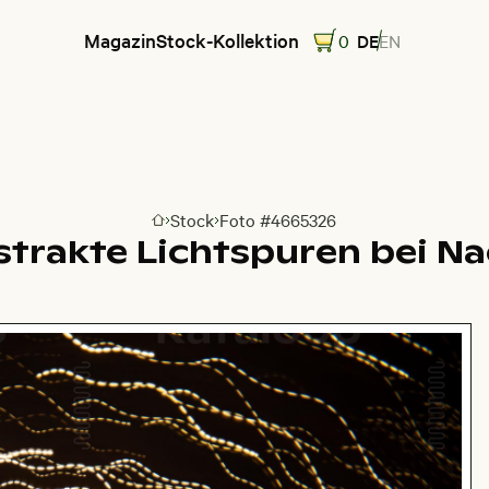
Magazin
Stock-Kollektion
0
DE
EN
Stock
Foto #4665326
Zur Homepage
trakte Lichtspuren bei N