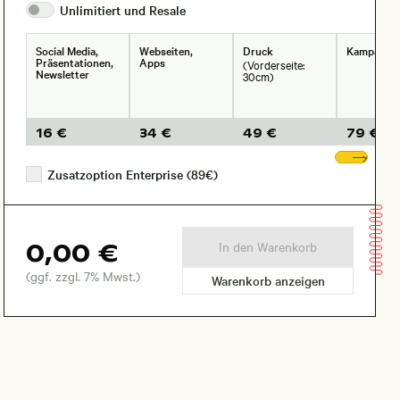
Unlimitiert und
Resale
Social Media,
Webseiten,
Druck
Kampagne
Präsentationen,
Apps
(Vorderseite:
Newsletter
30cm)
16 €
34 €
49 €
79 €
Wei
Zusatzoption Enterprise (89€)
0,00 €
In den Warenkorb
(ggf. zzgl. 7% Mwst.)
Warenkorb anzeigen