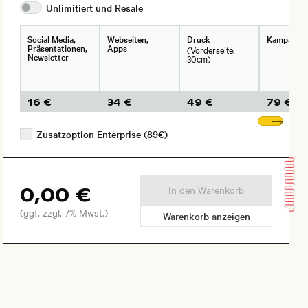
Unlimitiert und
Resale
Social Media,
Webseiten,
Druck
Kampagne
Präsentationen,
Apps
(Vorderseite:
Newsletter
30cm)
16 €
34 €
49 €
79 €
Wei
Zusatzoption Enterprise (89€)
0,00 €
In den Warenkorb
(ggf. zzgl. 7% Mwst.)
Warenkorb anzeigen