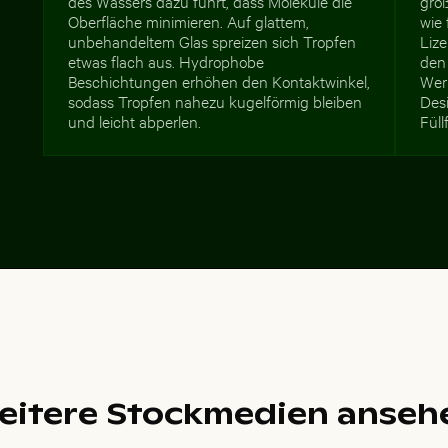
des Wassers dazu führt, dass Moleküle die
gro
Oberfläche minimieren. Auf glattem,
wie 
unbehandeltem Glas spreizen sich Tropfen
Lize
etwas flach aus. Hydrophobe
den 
Beschichtungen erhöhen den Kontaktwinkel,
Wer
sodass Tropfen nahezu kugelförmig bleiben
Des
und leicht abperlen.
Füll
eitere Stockmedien anseh