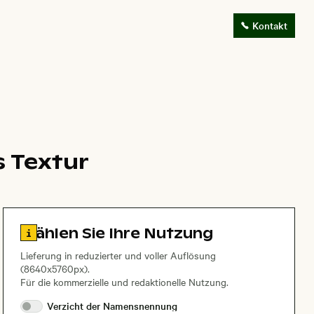
Kontakt
s Textur
Zu den Lizenzinformationen springen
Wählen Sie Ihre Nutzung
Lieferung in reduzierter und voller Auflösung
(8640x5760px).
Für die kommerzielle und redaktionelle Nutzung.
Verzicht der
Namensnennung