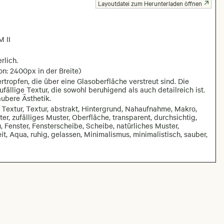
Layoutdatei zum Herunterladen öffnen
 II
rlich.
on: 2400px in der Breite)
tropfen, die über eine Glasoberfläche verstreut sind. Die
fällige Textur, die sowohl beruhigend als auch detailreich ist.
aubere Ästhetik.
 Textur, Textur, abstrakt, Hintergrund, Nahaufnahme, Makro,
r, zufälliges Muster, Oberfläche, transparent, durchsichtig,
u, Fenster, Fensterscheibe, Scheibe, natürliches Muster,
t, Aqua, ruhig, gelassen, Minimalismus, minimalistisch, sauber,