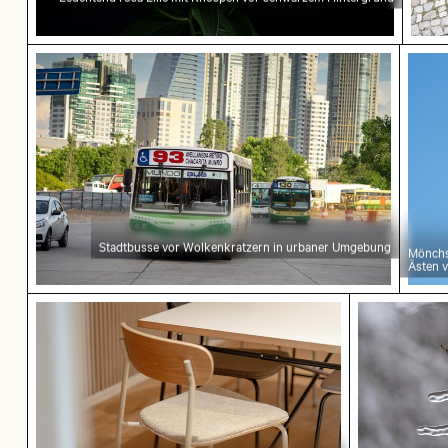
Stadtbusse vor Wolkenkratzern in urbaner Um
Mönch
Stadtbusse vor Wolkenkratzern in urbaner Umgebung
Mönchsi
Ästen 
Moderner Esszimmerstuhl mit Holzrückenlehne
Gefrorener