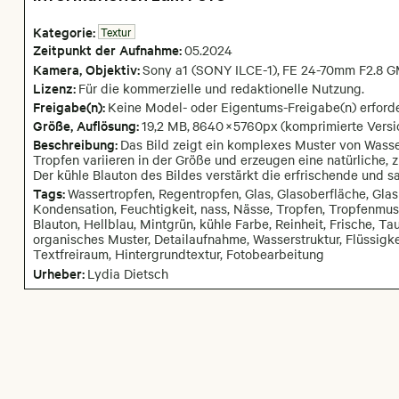
Kategorie:
Textur
Zeitpunkt der Aufnahme:
05
.
2024
Kamera
, Objektiv
:
Sony a1 (SONY ILCE-1)
,
FE 24-70mm F2.8 GM
Lizenz:
Für die kommerzielle und redaktionelle Nutzung.
Freigabe(n):
Keine Model- oder Eigentums-Freigabe(n) erforde
Größe, Auflösung:
19,2 MB
,
8640
×
5760
px
(komprimierte Versi
Beschreibung:
Das Bild zeigt ein komplexes Muster von Wasser
Tropfen variieren in der Größe und erzeugen eine natürliche, zu
Der kühle Blauton des Bildes verstärkt die erfrischende und s
Tags:
Wassertropfen, Regentropfen, Glas, Glasoberfläche, Glas
Kondensation, Feuchtigkeit, nass, Nässe, Tropfen, Tropfenmuste
Blauton, Hellblau, Mintgrün, kühle Farbe, Reinheit, Frische, Ta
organisches Muster, Detailaufnahme, Wasserstruktur, Flüssigkei
Textfreiraum, Hintergrundtextur, Fotobearbeitung
Urheber:
Lydia Dietsch