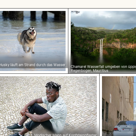
olzsteg
r Husky läuft am Strand durch das Wasser
Chamarel Wasserfall umg
 Husky läuft am Strand durch das Wasser
Chamarel Wasserfall umgeben von üppi
Regenbogen, Mauritius
em Hintergrund
scher Mann auf Kopfsteinpflaster
Bahrain Worl
Modischer Mann auf Kopfsteinpflaster