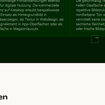
ßformatige Printanwendungen ebenso
Die gleichmäßig ve
für digitale Nutzung. Die kommerzielle
hellen Glasfläche 
nz auf Kataloop erlaubt beispielsweise
repetitive Bildstru
Einsatz als Hintergrundbild in
mintfarbene Ton wi
beanzeigen, als Textur in Webdesign, als
vermittelt keine s
ignelement in App-Oberflächen oder als
sachliche Reinheit,
fläche in Magazinlayouts.
oder frische Bilds
en