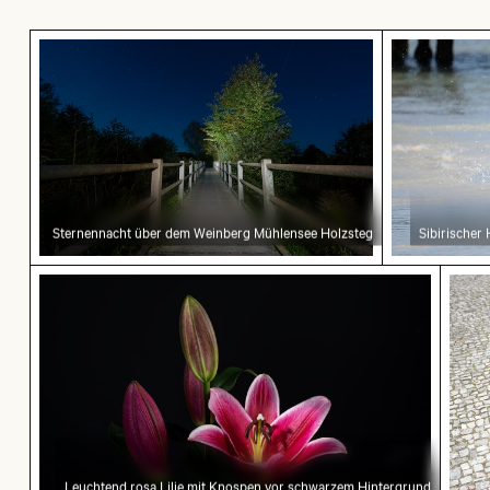
Sternennacht über dem Weinberg Mühlensee H
Sibirische
Sternennacht über dem Weinberg Mühlensee Holzsteg
Sibirischer
Leuchtend rosa Lilie mit Knospen vor schwarz
Modi
Leuchtend rosa Lilie mit Knospen vor schwarzem Hintergrund