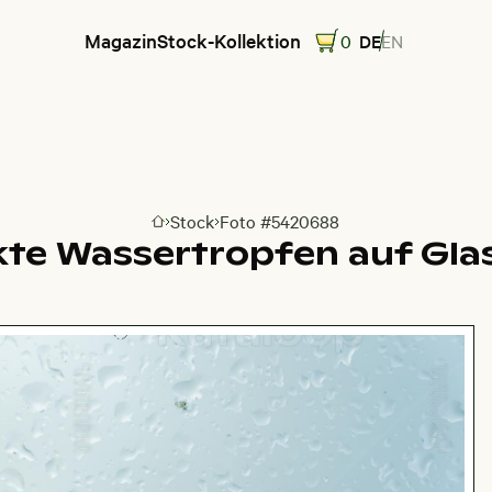
Magazin
Stock-Kollektion
0
DE
EN
Stock
Foto #5420688
Zur Homepage
te Wassertropfen auf Gla