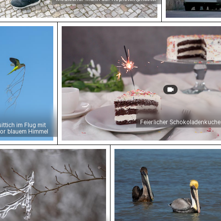
gebung
sittich im Flug mit Ästen vor blauem Himmel
Feierlicher Schokoladenkuchen mit 
Feierlicher Schokoladenkuch
ttich im Flug mit
vor blauem Himmel
 Ast mit kunstvollen Eisformationen
Pelikane auf ruhigem Was