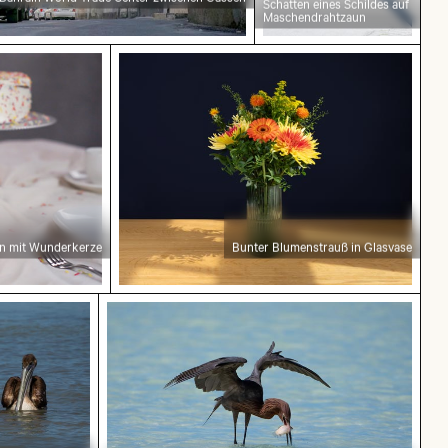
Schatten eines Schildes auf
Maschendrahtzaun
Wunderkerze
Bunter Blumenstrauß in Glasvase
en mit Wunderkerze
Bunter Blumenstrauß in Glasvase
ser
Reiher fängt Fisch in den klaren Gewäss