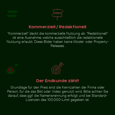
Holzrückenlehne
Bewegungsunschärfe
Kommerziell / Redaktionell
“Kommerziell” deckt die kommerzielle Nutzung ab. “Redaktionell”
lhouette von
ist eine Ausnahme, welche ausschließlich die redaktionelle
nschen beim
Nutzung erlaubt. Diese Bilder haben keine Model- oder Property-
geln auf einem
Releases.
eg bei
nnenuntergang
Zur Stock-Kollektion
Der Endkunde zählt
Grundlage für den Preis sind die Kennzahlen der Firma oder
Person, für die das Bild oder Video genutzt wird. Bitte achten Sie
darauf, dass ggf. die Namensnennung erfolgt und bei Standard-
Lizenzen das 100.000-Limit gegeben ist.