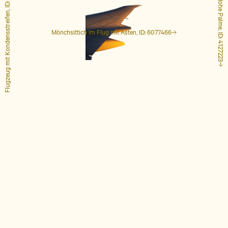
Flugzeug mit Kondensstreifen, ID: 1848649
Hohe Palme, ID: 4127223
Mönchsittich im Flug mit Ästen, ID: 6077466