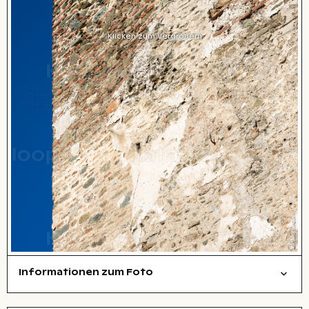
Klicken zum Vergrößern
Informationen zum Foto
Dinge
abstrakt/kreativ
Layoutdatei zum Herunterladen öffnen
Name des abgebildeten Ortes,
Stadt,