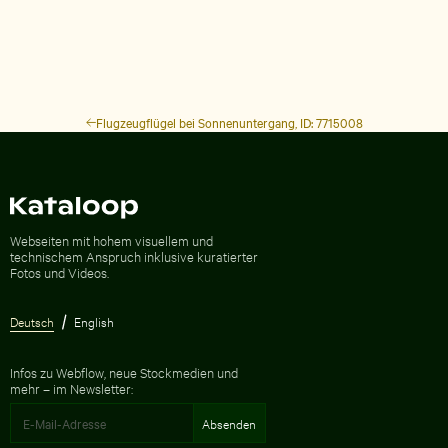
Flugzeugflügel bei Sonnenuntergang, ID: 7715008
Zur Homepage
Webseiten mit hohem visuellem und
technischem Anspruch inklusive kuratierter
Fotos und Videos.
Deutsch
English
Infos zu Webflow, neue Stockmedien und
mehr – im Newsletter: