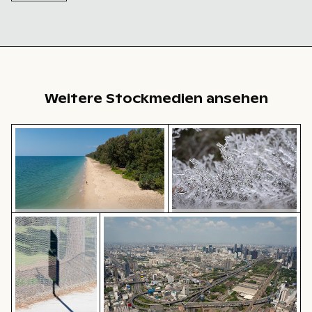
Ornate
religiöse
Fresken an
der
Kirchendecke
Weitere Stockmedien ansehen
Einsamer Spaziergang am Thai Mueang Strand
Gefrorene Zweige mit Eis
Schatten eines Schildes auf Maschendrahtzaun
Luftaufnahme des Makkasan-Kreuzes 
Einsamer Spaziergang am Thai
Gefrorene Zweige mit
Mueang Strand
Eiskristallen bedeckt