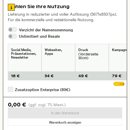
Zu den Lizenzinformationen springen
Wählen Sie Ihre Nutzung
, Objektiv
Lieferung in reduzierter und voller Auflösung (5671x8507px).
Für die kommerzielle und redaktionelle Nutzung.
Verzicht der
Namensnennung
Unlimitiert und
Resale
Social Media,
Webseiten,
Druck
Kampagne
Präsentationen,
Apps
(Vorderseite:
Newsletter
30cm)
16 €
34 €
49 €
79 €
We
Zusatzoption Enterprise (89€)
0,00 €
(ggf. zzgl. 7% Mwst.)
In den Warenkorb
Warenkorb anzeigen