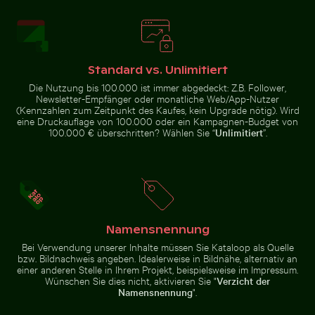
Unteransicht der Brooklyn-Brücke mit Skyline von Man
Frische Tomaten tauchen in
Alte Ruinen von Wat Mahathat in
Luftaufnahme des Ozeans und
Ayutthaya
der Wolken bei
Sonnenuntergang
Standard vs. Unlimitiert
Die Nutzung bis 100.000 ist immer abgedeckt: Z.B. Follower,
Newsletter-Empfänger oder monatliche Web/App-Nutzer
(Kennzahlen zum Zeitpunkt des Kaufes, kein Upgrade nötig). Wird
Gefrorene Landschaft am Thiessower Haken, Rügen
Silhouette einer Person mit
Frische Tomaten tauchen ins
Unteransicht der Brooklyn-
eine Druckauflage von 100.000 oder ein Kampagnen-Budget von
Wasser
Brücke mit Skyline von
100.000 € überschritten? Wählen Sie “
Unlimitiert
”.
Manhattan, New York
Moderner Esszimmerstuhl mit Holzrückenlehne
Abstrakter Wald mit Beweg
Gefrorene Landschaft am
Silhouette einer Person mit Blick
Thiessower Haken, Rügen
auf Küstenstadt bei Nacht
Namensnennung
Bei Verwendung unserer Inhalte müssen Sie Kataloop als Quelle
bzw. Bildnachweis angeben. Idealerweise in Bildnähe, alternativ an
einer anderen Stelle in Ihrem Projekt, beispielsweise im Impressum.
Wünschen Sie dies nicht, aktivieren Sie "
Verzicht der
Namensnennung
".
Silhouette von Menschen beim Angeln auf einem Ste
Moderner Esszimmerstuhl mit
Abstrakter Wald mit