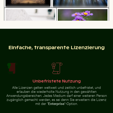
Pinke Lilie in prunkvollem
Abstrakter Wald mit
Seitenspiegel eines Autos mit Schnee bedeckt
Leuchtende lila Astern in n
Goldrahmen
Bewegungsunschärfe
Reisender im Parque Nacional Cahuita, Limón, Costa Ri
Regenbogen über den Niagarafällen, Na
Luftaufnahme des Riambel S
Seitenspiegel eines Autos mit
Leuchtende lila Astern in
Einfache, transparente Lizenzierung
Schnee bedeckt
natürlicher Umgebung
Unbefristete Nutzung
Luftaufnahme des Riambel
Alte Ruinen von Wat Mahathat in Ayutthaya
Luftaufnahme des Ozeans u
Regenbogen
Strands in Mauritius
Alle Lizenzen gelten weltweit und zeitlich unbefristet, und
Reisender im
über den
erlauben die wiederholte Nutzung in den gewählten
Parque
Niagarafällen,
Anwendungsbereichen. Jedes Medium darf einer weiteren Person
Nacional
Naturwunder
Cahuita,
zugänglich gemacht werden, es sei denn Sie erweitern die Lizenz
Limón, Costa
mit der “
Enterprise
”-Option.
Rica