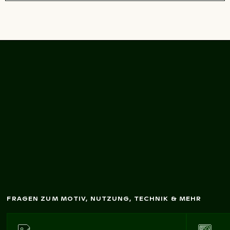
auern in Thessaloniki
unter blauem
Him
m
M
Antike Akropolis-
el
FRAGEN ZUM MOTIV, NUTZUNG, TECHNIK & MEHR