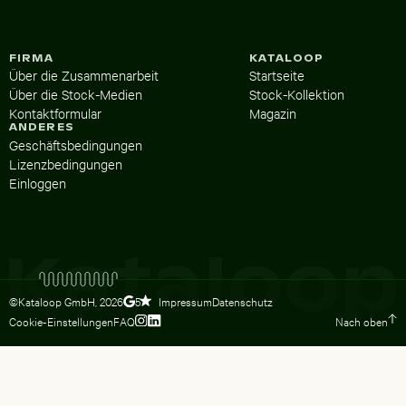
FIRMA
KATALOOP
Über die Zusammenarbeit
Startseite
Über die Stock-Medien
Stock-Kollektion
Kontaktformular
Magazin
ANDERES
Geschäftsbedingungen
Lizenzbedingungen
Einloggen
©Kataloop GmbH,
2026
Impressum
Datenschutz
5
Cookie-Einstellungen
FAQ
Nach oben
Zum Instagram Profil von Lydia Dietsc
Zum LinkedIn Profil von Lydia Dietsc