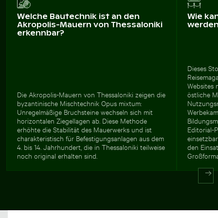
Welche Bautechnik ist an den
Wie ka
Akropolis-Mauern von Thessaloniki
werde
erkennbar?
Dieses Sto
Reisemaga
Websites 
Die Akropolis-Mauern von Thessaloniki zeigen die
östliche M
byzantinische Mischtechnik Opus mixtum:
Nutzungsr
Unregelmäßige Bruchsteine wechseln sich mit
Werbekamp
horizontalen Ziegellagen ab. Diese Methode
Bildungsm
erhöhte die Stabilität des Mauerwerks und ist
Editorial-
charakteristisch für Befestigungsanlagen aus dem
einsetzba
4. bis 14. Jahrhundert, die in Thessaloniki teilweise
den Einsa
noch original erhalten sind.
Großforma