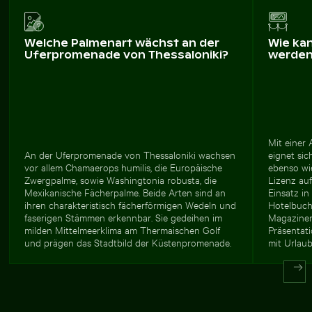
Welche Palmenart wächst an der
Wie ka
Uferpromenade von Thessaloniki?
werde
Mit einer
An der Uferpromenade von Thessaloniki wachsen
eignet sic
vor allem Chamaerops humilis, die Europäische
ebenso wie
Zwergpalme, sowie Washingtonia robusta, die
Lizenz auf
Mexikanische Fächerpalme. Beide Arten sind an
Einsatz i
ihren charakteristisch fächerförmigen Wedeln und
Hotelbuchu
faserigen Stämmen erkennbar. Sie gedeihen im
Magazinen
milden Mittelmeerklima am Thermaischen Golf
Präsentat
und prägen das Stadtbild der Küstenpromenade.
mit Urlaub