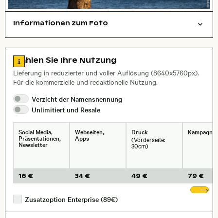
Informationen zum Foto
Natur
Layoutdatei zum Herunterladen öffnen
Stadt,
Zu den Lizenzinformationen springen
Wählen Sie Ihre Nutzung
, Objektiv
Lieferung in reduzierter und voller Auflösung (8640x5760px).
Für die kommerzielle und redaktionelle Nutzung.
Verzicht der
Namensnennung
Unlimitiert und
Resale
Social Media,
Webseiten,
Druck
Kampagne
Präsentationen,
Apps
(Vorderseite:
Newsletter
30cm)
16 €
34 €
49 €
79 €
We
Zusatzoption Enterprise (89€)