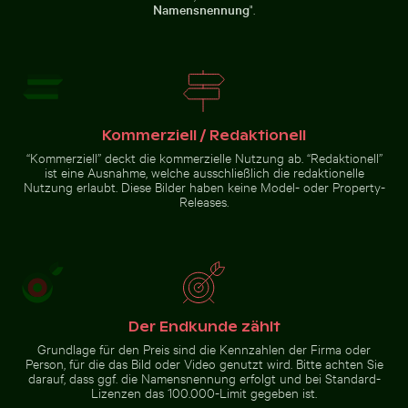
Namensnennung
".
Vintage-Fahrrad auf Küstenweg in Kauai
Alte Ruinen von Wat Mahathat in
Unteransicht der Brooklyn-
Ayutthaya
Brücke mit Skyline von
Manhattan, New York
Kommerziell / Redaktionell
“Kommerziell” deckt die kommerzielle Nutzung ab. “Redaktionell”
Vintage-Fahrrad auf
ist eine Ausnahme, welche ausschließlich die redaktionelle
Küstenweg in Kauai
Nutzung erlaubt. Diese Bilder haben keine Model- oder Property-
Releases.
Zur Stock-Kollektion
Der Endkunde zählt
Grundlage für den Preis sind die Kennzahlen der Firma oder
Person, für die das Bild oder Video genutzt wird. Bitte achten Sie
darauf, dass ggf. die Namensnennung erfolgt und bei Standard-
Lizenzen das 100.000-Limit gegeben ist.