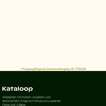
Flugzeugflügel bei Sonnenuntergang, ID: 7715008
Zur Homepage
Webseiten mit hohem visuellem und
technischem Anspruch inklusive kuratierter
Fotos und Videos.