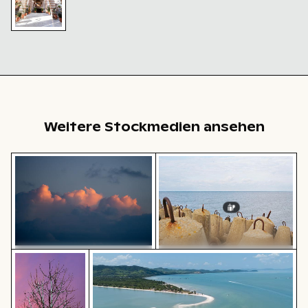
Ornate
religiöse
Fresken an
der
Kirchendecke
Weitere Stockmedien ansehen
Schöne Sonnenuntergangswolken mit rosa Farbtönen
Östlicher Wellenbrecher in
Baumsilhouette vor Sonnenuntergangshimmel in Los 
Luftaufnahme von Laem Haad Beach, Koh
Östlicher Wellenbrecher in
Schöne
Kołobrzeg mit Betonstrukturen
Sonnenuntergangswolken mit
rosa Farbtönen