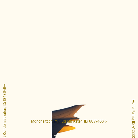
Flugzeug mit Kondensstreifen, ID: 1848649
Hohe Palme, ID: 4127223
Mönchsittich im Flug mit Ästen, ID: 6077466