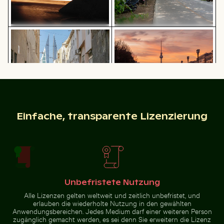
Bahrain World Trade Center zwischen Gassen
Berliner Fernsehturm bei S
Silhouette einer Person mit Blick
Solarbetriebene Ampel an
auf Küstenstadt bei Nacht
tropischer Straße
Flugzeug über den Wolken
Dreifarbige Katze schaut a
Bahrain World Trade Center
Berliner Fernsehturm bei
zwischen Gassen
Sonnenuntergang an der Karl-
Einfache, transparente Lizenzierung
Marx-Allee
Flugzeug über den Wolken
Regenbogen über den Niagarafällen, Naturwunder
Luftaufnahme der West Bay Skyline in Do
Luftaufnahme 
Dreifarbige Katze schaut aus dem
Fenster
Unbefristete Nutzung
Alle Lizenzen gelten weltweit und zeitlich unbefristet, und
erlauben die wiederholte Nutzung in den gewählten
Anwendungsbereichen. Jedes Medium darf einer weiteren Person
zugänglich gemacht werden, es sei denn Sie erweitern die Lizenz