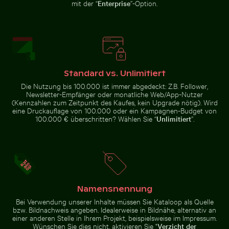
mit der “
Enterprise
”-Option.
Luftaufnahme der West Bay Skyline
Prächtige Fassade des Wat Kanan Tempels in Phuket
Felsige Küste am Paradise 
Regenbogen
in Doha
Luftaufnahme
über den
des Palacio
Niagarafällen,
de Bellas
Naturwunder
Artes,
Mexiko-Stadt
Standard vs. Unlimitiert
Die Nutzung bis 100.000 ist immer abgedeckt: Z.B. Follower,
Zeitraffer eines verwelkenden Blumenarrangements
Mönchsittich auf 
Prächtige Fassade des Wat Kanan
Felsige Küste am Paradise
Newsletter-Empfänger oder monatliche Web/App-Nutzer
Tempels in Phuket
Beach, Kos
(Kennzahlen zum Zeitpunkt des Kaufes, kein Upgrade nötig). Wird
eine Druckauflage von 100.000 oder ein Kampagnen-Budget von
100.000 € überschritten? Wählen Sie “
Unlimitiert
”.
Zeitraffer eines verwelkenden
Blumenarrangements
Mönchsittich auf
Unteransicht der Brooklyn-Brücke mit Skyline von Man
Alte Ruinen von Wat Mahatha
Ast sitzend beim
Namensnennung
Knabbern an
Zweig
Bei Verwendung unserer Inhalte müssen Sie Kataloop als Quelle
bzw. Bildnachweis angeben. Idealerweise in Bildnähe, alternativ an
einer anderen Stelle in Ihrem Projekt, beispielsweise im Impressum.
Wünschen Sie dies nicht, aktivieren Sie "
Verzicht der