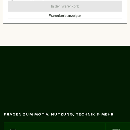
In den Warenkorb
Warenkorb anzeigen
Antike Ruinen m
it Blick
auf Kastri-Insel
FRAGEN ZUM MOTIV, NUTZUNG, TECHNIK & MEHR