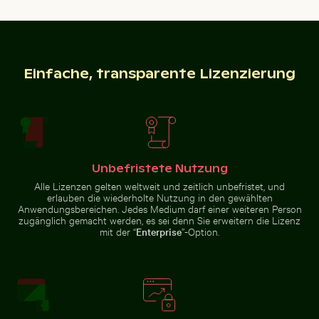
Feierlicher Schokoladenkuchen mit Wunderkerze
Silhouette von
Luftaufnahme des Dorfes Mandraki
Eleganter Reiher am sonnigen
auf der Insel Nisyros
Strand
Einfache, transparente Lizenzierung
Feierlicher Schokoladenkuchen mit Wunderkerze
Silberreiher auf einem Boot in Holbox Island
Traditionelles Wandgemälde
Silhouette von
Menschen beim
Angeln auf einem
Steg bei
Sonnenuntergang
Unbefristete Nutzung
Alle Lizenzen gelten weltweit und zeitlich unbefristet, und
erlauben die wiederholte Nutzung in den gewählten
Anwendungsbereichen. Jedes Medium darf einer weiteren Person
zugänglich gemacht werden, es sei denn Sie erweitern die Lizenz
Regenbogen über den Niagarafällen, Naturwunder
Luftaufnahme von Isla Choventún in Ch
Silberreiher auf einem Boot in
Traditionelles Wandgemälde im
mit der “
Enterprise
”-Option.
Holbox Island
Wat Phra Kaeo, Bangkok