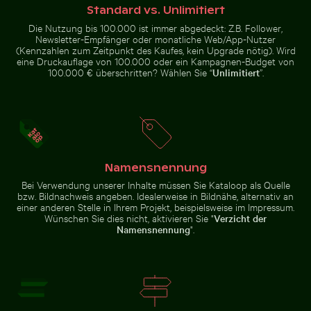
Luftaufnahme von Isla Choventún in Chuburná
Standard vs. Unlimitiert
Regenbogen
Sonnenuntergang am Grzybowo Bałtycka, Ruhige Küs
Zwei Rotohrbülbüls auf Dra
Die Nutzung bis 100.000 ist immer abgedeckt: Z.B. Follower,
über den
Newsletter-Empfänger oder monatliche Web/App-Nutzer
Niagarafällen,
(Kennzahlen zum Zeitpunkt des Kaufes, kein Upgrade nötig). Wird
Naturwunder
eine Druckauflage von 100.000 oder ein Kampagnen-Budget von
100.000 € überschritten? Wählen Sie “
Unlimitiert
”.
Luftaufnahme des Palacio de Bellas Artes, Mexiko-Sta
Pelikane auf ruhigem Wasser
Zwei Rotohrbülbüls auf Draht vor
Sonnenuntergang am Grzybowo
blauem Himmel
Bałtycka, Ruhige
Küstenlandschaft
Namensnennung
Bei Verwendung unserer Inhalte müssen Sie Kataloop als Quelle
bzw. Bildnachweis angeben. Idealerweise in Bildnähe, alternativ an
einer anderen Stelle in Ihrem Projekt, beispielsweise im Impressum.
Wünschen Sie dies nicht, aktivieren Sie "
Verzicht der
Namensnennung
".
Pelikane auf ruhigem Wasser
Luftaufnahme des
Verschwommene Bewegung eines gelben Zuges am Bah
Verkehr am Ratchaprasong-
Palacio de Bellas
Artes, Mexiko-
Stadt