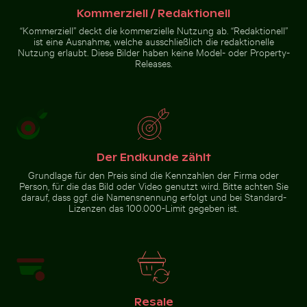
Kommerziell / Redaktionell
“Kommerziell” deckt die kommerzielle Nutzung ab. “Redaktionell”
Brücke des 25. April über den Tejo in Lissabon
Steinhaufen im Ze
Verkehr am Ratchaprasong-
ist eine Ausnahme, welche ausschließlich die redaktionelle
Verschwommene Bewegung
Kreuzung in Bangkok
eines gelben Zuges am Bahnhof
Nutzung erlaubt. Diese Bilder haben keine Model- oder Property-
Museumsinsel, Berlin
Releases.
Brücke des 25. April über den Tejo in Lissabon
Der Endkunde zählt
Steinhaufen im
Biene bei der Bestäubung von rosa Kirschblüten im Frü
Zen-Stil in
Grundlage für den Preis sind die Kennzahlen der Firma oder
natürlicher
Person, für die das Bild oder Video genutzt wird. Bitte achten Sie
Umgebung mit
darauf, dass ggf. die Namensnennung erfolgt und bei Standard-
Sonnenlicht
Lizenzen das 100.000-Limit gegeben ist.
Biene bei der Bestäubung
von rosa Kirschblüten im
Frühling
Resale