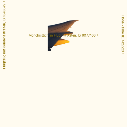
Flugzeug mit Kondensstreifen, ID: 1848649
Hohe Palme, ID: 4127223
Mönchsittich im Flug mit Ästen, ID: 6077466