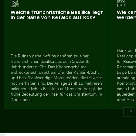
Welche frühchristliche Basilika liegt
Wie ka
in der Nähe von Kefalos auf Kos?
werde
Dank der 
Die Ruinen nahe Kefalos gehören zu einer
Kataloop e
frühchristlichen Basilika aus dem 5. oder 6.
für Reisev
Jahrhundert n. Chr. Das Kirchengebäude
Reisemaga
erstreckte sich direkt am Ufer der Kamari-Bucht
bewerben. 
und besaß aufwendige Mosaikböden, die teilweise
archäologi
noch erhalten sind. Die Anlage zählt zu mehreren
Kombinati
paläochristlichen Basiliken auf Kos und belegt die
einen hohe
frühe Bedeutung der Insel für das Christentum im
außerdem 
Dodekanes.
oder Auss