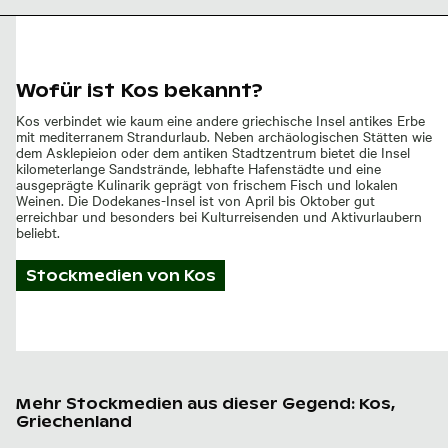
Antike
Säule bei
den
Ruinen
der
Basilika
auf Kos
Wofür ist Kos bekannt?
Kos verbindet wie kaum eine andere griechische Insel antikes Erbe
mit mediterranem Strandurlaub. Neben archäologischen Stätten wie
dem Asklepieion oder dem antiken Stadtzentrum bietet die Insel
kilometerlange Sandstrände, lebhafte Hafenstädte und eine
ausgeprägte Kulinarik geprägt von frischem Fisch und lokalen
Weinen. Die Dodekanes-Insel ist von April bis Oktober gut
erreichbar und besonders bei Kulturreisenden und Aktivurlaubern
beliebt.
Stockmedien von
Kos
Mehr Stockmedien aus dieser Gegend: Kos,
Griechenland