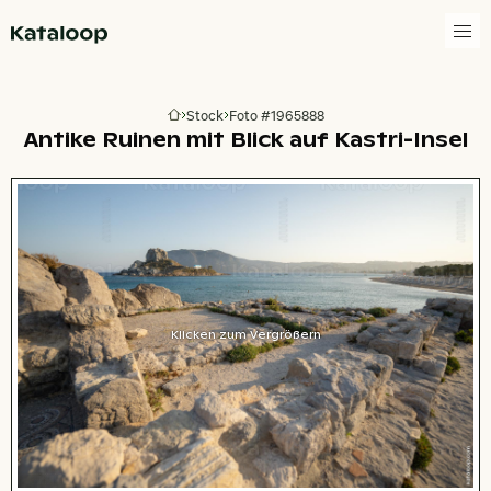
Zur Homepage
Stock
Foto #1965888
Zur Homepage
Antike Ruinen mit Blick auf Kastri-Insel
Klicken zum Vergrößern