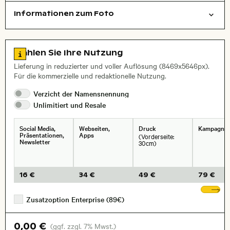
Informationen zum Foto
Städte/Gebäude
Layoutdatei zum Herunterladen öffnen
Name des abgebildeten Ortes,
Stadt,
Zu den Lizenzinformationen springen
Wählen Sie Ihre Nutzung
, Objektiv
Lieferung in reduzierter und voller Auflösung (8469x5646px).
Für die kommerzielle und redaktionelle Nutzung.
Verzicht der
Namensnennung
Unlimitiert und
Resale
Social Media,
Webseiten,
Druck
Kampagne
Präsentationen,
Apps
(Vorderseite:
Newsletter
30cm)
16 €
34 €
49 €
79 €
We
Zusatzoption Enterprise (89€)
0,00 €
(ggf. zzgl. 7% Mwst.)