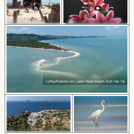
Luftaufnahme von Laem Haad Beach, Koh Yao Yai
Zeitraffer von blühenden rosa Lilien
Erkundung am Wrack der
Kakapo
Luftaufnahme von Laem Haad Beach, Koh Yao Yai
Luftaufnahme des Dorfes Mandraki auf der Insel Nisy
Eleganter Reiher am sonn