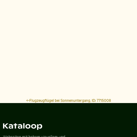
Flugzeugflügel bei Sonnenuntergang, ID: 7715008
Zur Homepage
Webseiten mit hohem visuellem und