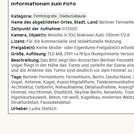
Informationen zum Foto
Kategorie:
Filmfotografie
Städte/Gebäude
Name des abgebildeten Ortes,
Stadt,
Land:
Berliner Fernseh
Zeitpunkt der Aufnahme:
07
.
2025
Kamera
, Objektiv
:
Minolta X-700
,
Makinon Auto 135mm f/2.8
Lizenz:
Für die kommerzielle und redaktionelle Nutzung.
Freigabe(n):
Keine Model- oder Eigentums-Freigabe(n) erforde
Größe, Auflösung:
11,0 MB
,
3191
×
4761
px
(komprimierte Versio
Beschreibung:
Das Bild zeigt den ikonischen Berliner Fernseh
Vogel fliegt in der Nähe des Turms und verleiht der Szene ei
und die Antenne des Turms sind deutlich vor dem Himmel zu 
Tags:
Berliner Fernsehturm, Fernsehturm, Berlin, Deutschland, 
Vogel, Antenne, Kugel, Aussichtsplattform, Telekommunikation
Architektur, Ostberlin, Nahaufnahme, Detailaufnahme, Analogfo
Himmel, Hochformat, Stadtbild, Skyline Berlin, Reisefoto, Tour
Ingenieurbauwerk, Beton, rot-weiß, Kugelbau, modernes Wahrzei
Strukturdetail, Fassadendetail
Urheber:
Lydia Dietsch