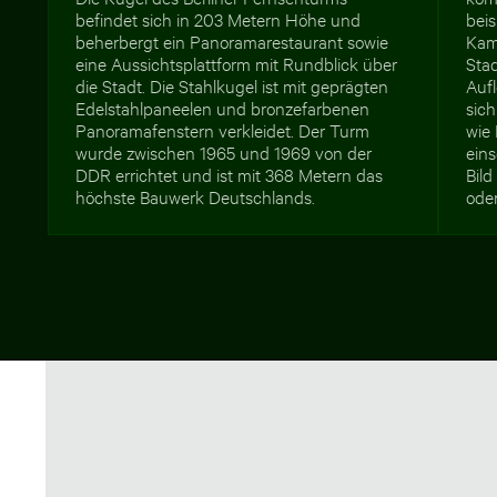
befindet sich in 203 Metern Höhe und
beis
beherbergt ein Panoramarestaurant sowie
Kam
eine Aussichtsplattform mit Rundblick über
Sta
die Stadt. Die Stahlkugel ist mit geprägten
Aufl
Edelstahlpaneelen und bronzefarbenen
sic
Panoramafenstern verkleidet. Der Turm
wie
wurde zwischen 1965 und 1969 von der
ein
DDR errichtet und ist mit 368 Metern das
Bild
höchste Bauwerk Deutschlands.
oder