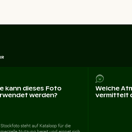
HR
e kann dieses Foto
Welche At
rwendet werden?
vermittelt
Stockfoto steht auf Kataloop für die
merzielle Nutzung bereit und eignet sich