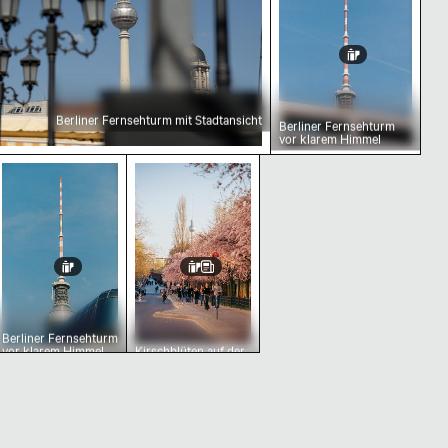
Berliner Fernsehturm mit Stadtansicht
Berliner Fernsehturm
vor klarem Himmel
nter
em Himmel
ehturm mit städtischem Vordergrund
Berliner Fernsehturm vor klarem Himmel
Kirschblüten auf der Schwedter Str
Berliner Fernsehturm
vor klarem Himmel
Kirschblüten auf der
Schwedter Straße
und Berliner
Fernsehturm