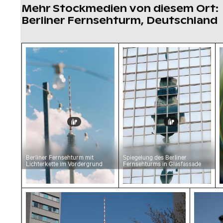
Mehr Stockmedien von diesem Ort:
Berliner Fernsehturm, Deutschland
Berliner Fernsehturm mit Lichterkette im Vo
Spiegelung des Berline
B
Berliner Fernsehturm mit
Spiegelung des Berliner
Lichterkette im Vordergrund
Fernsehturms in Glasfassade
Berliner Fernsehturm zwischen Gebäuden un
Berline