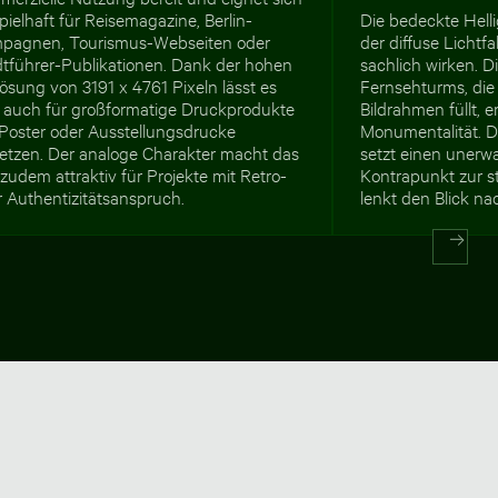
pielhaft für Reisemagazine, Berlin-
Die bedeckte Hell
pagnen, Tourismus-Webseiten oder
der diffuse Lichtfa
dtführer-Publikationen. Dank der hohen
sachlich wirken. D
ösung von 3191 x 4761 Pixeln lässt es
Fernsehturms, di
h auch für großformatige Druckprodukte
Bildrahmen füllt, 
 Poster oder Ausstellungsdrucke
Monumentalität. D
setzen. Der analoge Charakter macht das
setzt einen unerw
 zudem attraktiv für Projekte mit Retro-
Kontrapunkt zur s
 Authentizitätsanspruch.
lenkt den Blick na