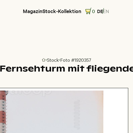
Magazin
Stock-Kollektion
0
DE
EN
Stock
Foto #1920357
Zur Homepage
r Fernsehturm mit fliegend