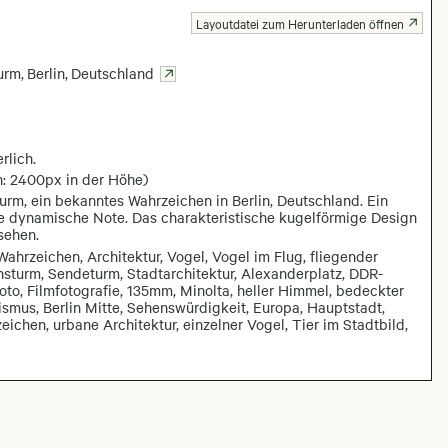
Layoutdatei zum Herunterladen öffnen
turm
,
Berlin
,
Deutschland
rlich.
n: 2400px in der Höhe)
turm, ein bekanntes Wahrzeichen in Berlin, Deutschland. Ein
ne dynamische Note. Das charakteristische kugelförmige Design
sehen.
Wahrzeichen, Architektur, Vogel, Vogel im Flug, fliegender
sturm, Sendeturm, Stadtarchitektur, Alexanderplatz, DDR-
to, Filmfotografie, 135mm, Minolta, heller Himmel, bedeckter
ismus, Berlin Mitte, Sehenswürdigkeit, Europa, Hauptstadt,
chen, urbane Architektur, einzelner Vogel, Tier im Stadtbild,