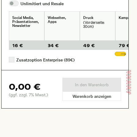
Unlimitiert und
Resale
Social Media,
Webseiten,
Druck
Kampagne
Präsentationen,
Apps
(Vorderseite:
Newsletter
30cm)
16 €
34 €
49 €
79 €
Wei
Zusatzoption Enterprise (89€)
0,00 €
In den Warenkorb
(ggf. zzgl. 7% Mwst.)
Warenkorb anzeigen