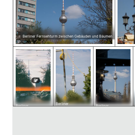
Berliner Fernsehturm zwischen Gebäuden und Bäumen
Berliner Straßenszene mit Fernsehturm im Wi
Berliner Fernsehturm vor klar
Berliner Ferns
Berliner
Berliner
Berliner
Fernsehturm vor
Straßenszene mit
Fernsehturm mit
klarem Himmel
Fernsehturm im
städtischem
Winter
Vordergrund