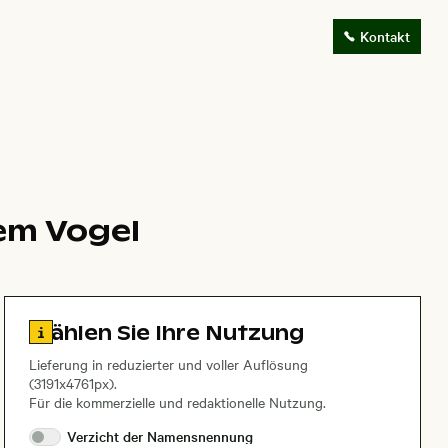
Kontakt
em Vogel
Zu den Lizenzinformationen springen
Wählen Sie Ihre Nutzung
Lieferung in reduzierter und voller Auflösung
(3191x4761px).
Für die kommerzielle und redaktionelle Nutzung.
Verzicht der
Namensnennung