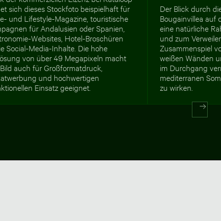
et sich dieses Stockfoto beispielhaft für
Der Blick durch d
e- und Lifestyle-Magazine, touristische
Bougainvillea auf 
pagnen für Andalusien oder Spanien,
eine natürliche R
tronomie-Websites, Hotel-Broschüren
und zum Verweilen
e Social-Media-Inhalte. Die hohe
Zusammenspiel von
lösung von über 49 Megapixeln macht
weißen Wänden u
 Bild auch für Großformatdruck,
im Durchgang ver
katwerbung und hochwertigen
mediterranen Somm
ktionellen Einsatz geeignet.
zu wirken.