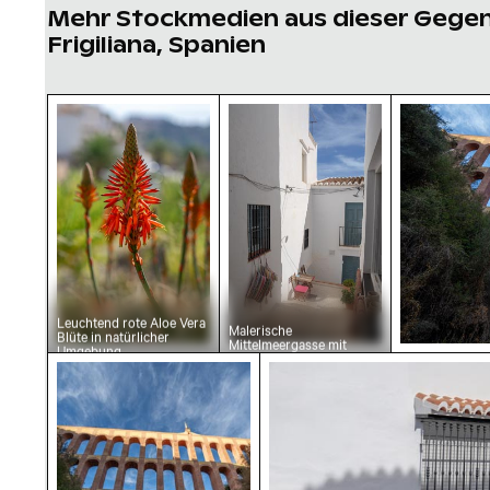
Mehr Stockmedien aus dieser Gege
Frigiliana, Spanien
Leuchtend rote Aloe Vera Blüte in natürliche
Malerische Mittelmeergass
Der Aquädu
Leuchtend rote Aloe Vera
Malerische
Blüte in natürlicher
Mittelmeergasse mit
Umgebung
gewebten Taschen und
Der Aquädukt des Adlers in Frigiliana - Histor
Traditionelle Spanische
Holzstühlen