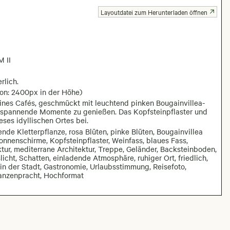
Layoutdatei zum Herunterladen öffnen
 II
rlich.
ion: 2400px in der Höhe)
eines Cafés, geschmückt mit leuchtend pinken Bougainvillea-
ntspannende Momente zu genießen. Das Kopfsteinpflaster und
eses idyllischen Ortes bei.
nde Kletterpflanze, rosa Blüten, pinke Blüten, Bougainvillea
Sonnenschirme, Kopfsteinpflaster, Weinfass, blaues Fass,
tur, mediterrane Architektur, Treppe, Geländer, Backsteinboden,
cht, Schatten, einladende Atmosphäre, ruhiger Ort, friedlich,
in der Stadt, Gastronomie, Urlaubsstimmung, Reisefoto,
flanzenpracht, Hochformat