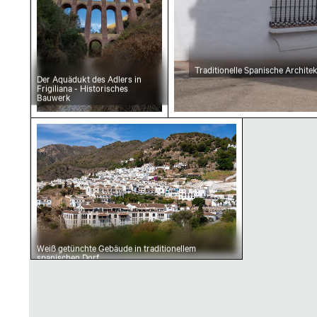
Traditionelle Spanische Archite
Der Aquädukt des Adlers in
Frigiliana - Historisches
Bauwerk
Weiß getünchte Gebäude in traditionellem sp
Weiß getünchte Gebäude in traditionellem
spanischen Dorf