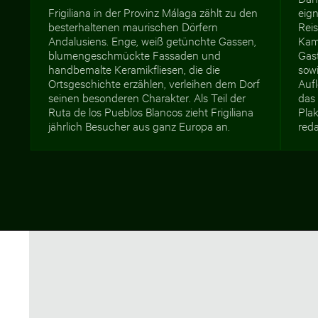
Frigiliana in der Provinz Málaga zählt zu den
eign
besterhaltenen maurischen Dörfern
Reis
Andalusiens. Enge, weiß getünchte Gassen,
Kam
blumengeschmückte Fassaden und
Gas
handbemalte Keramikfliesen, die die
sowi
Ortsgeschichte erzählen, verleihen dem Dorf
Auf
seinen besonderen Charakter. Als Teil der
das
Ruta de los Pueblos Blancos zieht Frigiliana
Pla
jährlich Besucher aus ganz Europa an.
reda