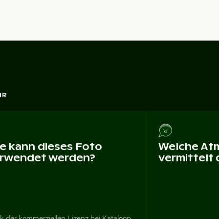
HR
e kann dieses Foto
Welche At
rwendet werden?
vermittelt
k der kommerziellen Lizenz bei Kataloop