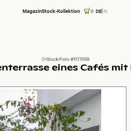
Magazin
Stock-Kollektion
0
DE
EN
Stock
Foto #1177059
Zur Homepage
nterrasse eines Cafés mit