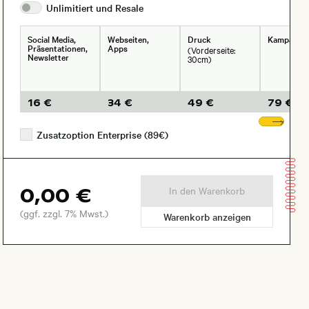
Unlimitiert und
Resale
Social Media,
Webseiten,
Druck
Kampagne
Präsentationen,
Apps
(Vorderseite:
Newsletter
30cm)
16 €
34 €
49 €
79 €
Wei
Zusatzoption Enterprise (89€)
0,00 €
In den Warenkorb
(ggf. zzgl. 7% Mwst.)
Warenkorb anzeigen