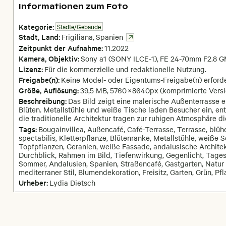
Informationen zum Foto
Kategorie:
Städte/Gebäude
Stadt,
Land:
Frigiliana
,
Spanien
Zeitpunkt der Aufnahme:
11
.
2022
Kamera
, Objektiv
:
Sony a1 (SONY ILCE-1)
,
FE 24-70mm F2.8 GM
Lizenz:
Für die kommerzielle und redaktionelle Nutzung.
Freigabe(n):
Keine Model- oder Eigentums-Freigabe(n) erforde
Größe, Auflösung:
39,5 MB
,
5760
×
8640
px
(komprimierte Vers
Beschreibung:
Das Bild zeigt eine malerische Außenterrasse 
Blüten. Metallstühle und weiße Tische laden Besucher ein, e
die traditionelle Architektur tragen zur ruhigen Atmosphäre di
Tags:
Bougainvillea, Außencafé, Café-Terrasse, Terrasse, blühe
spectabilis, Kletterpflanze, Blütenranke, Metallstühle, weiße 
Topfpflanzen, Geranien, weiße Fassade, andalusische Architek
Durchblick, Rahmen im Bild, Tiefenwirkung, Gegenlicht, Tagesli
Sommer, Andalusien, Spanien, Straßencafé, Gastgarten, Natur 
mediterraner Stil, Blumendekoration, Freisitz, Garten, Grün, P
Urheber:
Lydia Dietsch