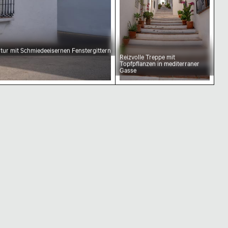
ktur mit Schmiedeeisernen Fenstergittern
Reizvolle Treppe mit
Topfpflanzen in mediterraner
Gasse
anischen Dorf