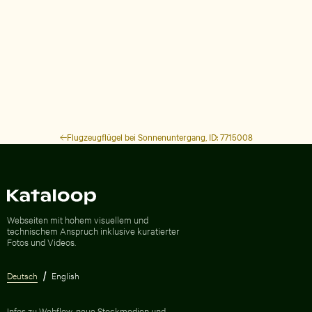
Flugzeugflügel bei Sonnenuntergang, ID: 7715008
Zur Homepage
Webseiten mit hohem visuellem und
technischem Anspruch inklusive kuratierter
Fotos und Videos.
Deutsch
English
Infos zu Webflow, neue Stockmedien und