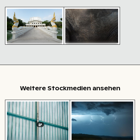
Prächtige Fassade des Wat Kanan Tempels in Phuket
Nahaufnahme der Elefantenha
Prächtige Fassade des Wat
Nahaufnahme der
Kanan Tempels in Phuket
Elefantenhautstruktur
Weitere Stockmedien ansehen
Eckbereich eines Industriegebäudes mit Metallrohren
Dramatischer Blitzschlag üb