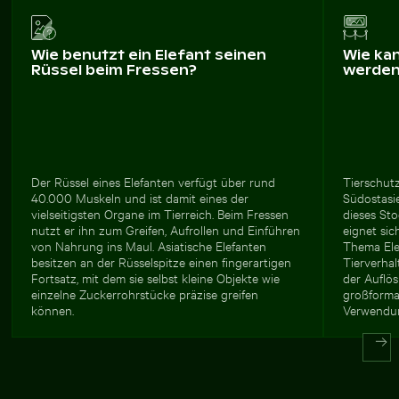
Wie benutzt ein Elefant seinen
Wie ka
Rüssel beim Fressen?
werde
Der Rüssel eines Elefanten verfügt über rund
Tierschut
40.000 Muskeln und ist damit eines der
Südostasi
vielseitigsten Organe im Tierreich. Beim Fressen
dieses Sto
nutzt er ihn zum Greifen, Aufrollen und Einführen
eignet si
von Nahrung ins Maul. Asiatische Elefanten
Thema Ele
besitzen an der Rüsselspitze einen fingerartigen
Tierverhal
Fortsatz, mit dem sie selbst kleine Objekte wie
der Auflö
einzelne Zuckerrohrstücke präzise greifen
großforma
können.
Verwendun