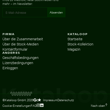
mehr – im Newsletter:
FIRMA
KATALOOP
Über die Zusammenarbeit
Startseite
Über die Stock-Medien
Stock-Kollektion
Kontaktformular
Magazin
ANDERES
Geschäftsbedingungen
Lizenzbedingungen
Einloggen
©Kataloop GmbH,
2026
Impressum
Datenschutz
5
Cookie-Einstellungen
FAQ
Nach oben
Zum Instagram Profil von Lydia Dietsc
Zum LinkedIn Profil von Lydia Dietsc