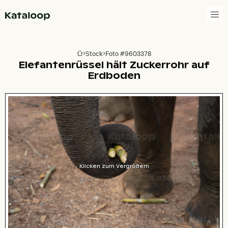
Zur Homepage
Stock
Foto #9603378
Zur Homepage
Elefantenrüssel hält Zuckerrohr auf
Erdboden
Klicken zum Vergrößern