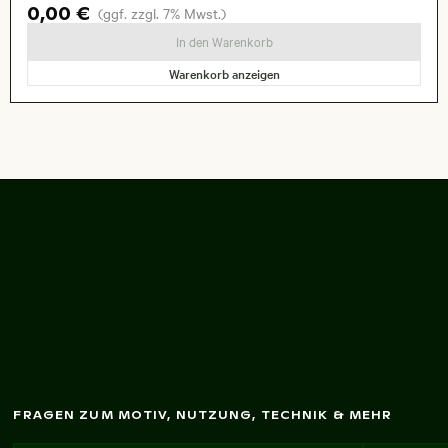
0,00 €
(ggf. zzgl. 7% Mwst.)
In den Warenkorb
Warenkorb anzeigen
Elefantenrüssel hält
Zuckerrohr auf
Erdboden
FRAGEN ZUM MOTIV, NUTZUNG, TECHNIK & MEHR