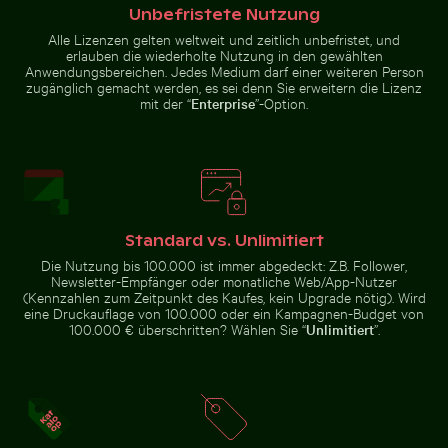
Unbefristete Nutzung
Gefrorener Ast mit kunstvollen
Stapel von verschiedenen Schokoladentafeln mit Nüs
Luftaufnahme von Isla Choven
Schneebedecktes
Eisformationen
Historisches
Alle Lizenzen gelten weltweit und zeitlich unbefristet, und
Verkehrsschild in
Gebäude mit
erlauben die wiederholte Nutzung in den gewählten
städtischer
Turm im
Anwendungsbereichen. Jedes Medium darf einer weiteren Person
Umgebung
Winter
zugänglich gemacht werden, es sei denn Sie erweitern die Lizenz
mit der “
Enterprise
”-Option.
Frische Tomaten tauchen ins Wasser
Herbstliche Birken
Luftaufnahme von Isla Choventún in
Stapel von verschiedenen
Chuburná
Schokoladentafeln mit
Nüssen
Standard vs. Unlimitiert
Die Nutzung bis 100.000 ist immer abgedeckt: Z.B. Follower,
Newsletter-Empfänger oder monatliche Web/App-Nutzer
(Kennzahlen zum Zeitpunkt des Kaufes, kein Upgrade nötig). Wird
Frische Tomaten tauchen ins Wasser
eine Druckauflage von 100.000 oder ein Kampagnen-Budget von
100.000 € überschritten? Wählen Sie “
Unlimitiert
”.
Herbstliche Birken
Pelikane auf ruhigem Wasser
Eleganter Tulpenstrauß in G
am Hahneberg in
Berlin im goldenen
Licht