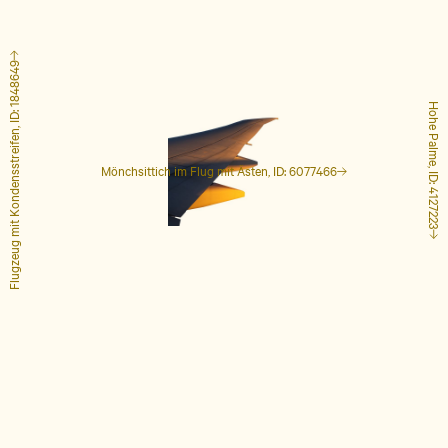
Flugzeug mit Kondensstreifen, ID: 1848649
Hohe Palme, ID: 4127223
Mönchsittich im Flug mit Ästen, ID: 6077466