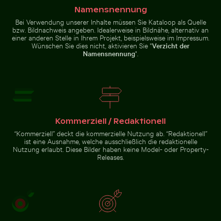
Namensnennung
Pelikane auf ruhigem Wasser
Prächtige Fassade des Wat Kanan Tempels in Phuket
Küstendünengräser am Sandst
Eleganter Tulpenstrauß in
Bei Verwendung unserer Inhalte müssen Sie Kataloop als Quelle
Glasvase
bzw. Bildnachweis angeben. Idealerweise in Bildnähe, alternativ an
einer anderen Stelle in Ihrem Projekt, beispielsweise im Impressum.
Wünschen Sie dies nicht, aktivieren Sie "
Verzicht der
Namensnennung
".
Prächtige Fassade des Wat
Küstendünengräser am
Kanan Tempels in Phuket
Sandstrand mit Meerblick
Zur Stock-Kollektion
Kommerziell / Redaktionell
“Kommerziell” deckt die kommerzielle Nutzung ab. “Redaktionell”
ist eine Ausnahme, welche ausschließlich die redaktionelle
Nutzung erlaubt. Diese Bilder haben keine Model- oder Property-
Releases.