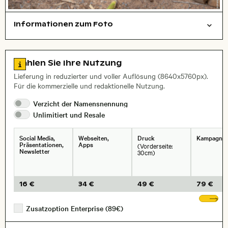
Informationen zum Foto
Tiere
Layoutdatei zum Herunterladen öffnen
Stadt,
Zu den Lizenzinformationen springen
Wählen Sie Ihre Nutzung
, Objektiv
Lieferung in reduzierter und voller Auflösung (8640x5760px).
Für die kommerzielle und redaktionelle Nutzung.
Verzicht der
Namensnennung
Unlimitiert und
Resale
Social Media,
Webseiten,
Druck
Kampagne
Präsentationen,
Apps
(Vorderseite:
Newsletter
30cm)
16 €
34 €
49 €
79 €
We
Zusatzoption Enterprise (89€)