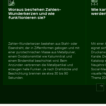
Woraus bestehen Zahlen-
Wie ka
Wunderkerzen und wie
werde
funktionieren sie?
Zahlen-Wunderkerzen bestehen aus Stahl- oder
Mit einer 
Eisendraht, der in Ziffernformen gebogen und mit
eignet sic
einer pyrotechnischen Masse aus Metallpulver,
Druckanwe
einem Oxidationsmittel wie Kaliumnitrat und
Kanäle. D
einem Bindemittel beschichtet wird. Beim
Kataloop e
Anzünden verbrennen die Metallpartikel und
Neujahrs-
erzeugen helle Funken. Je nach Drahtdicke und
Social-Med
Beschichtung brennen sie etwa 30 bis 90
visuelle 
Sekunden.
Thema 20