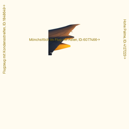
Flugzeug mit Kondensstreifen, ID: 1848649
Hohe Palme, ID: 4127223
Mönchsittich im Flug mit Ästen, ID: 6077466