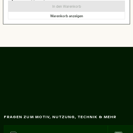
In den Warenkorb
Warenkorb anzeigen
Funkelnde 2026-
Feuerw
erkskerzen
FRAGEN ZUM MOTIV, NUTZUNG, TECHNIK & MEHR