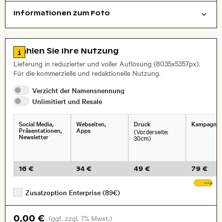
Informationen zum Foto
symbolisch
Studio
Dinge
Layoutdatei zum Herunterladen öffnen
, Objektiv
Zu den Lizenzinformationen springen
Wählen Sie Ihre Nutzung
Lieferung in reduzierter und voller Auflösung (8035x5357px).
Für die kommerzielle und redaktionelle Nutzung.
Verzicht der
Namensnennung
Unlimitiert und
Resale
Social Media,
Webseiten,
Druck
Kampagne
Präsentationen,
Apps
(Vorderseite:
Newsletter
30cm)
16 €
34 €
49 €
79 €
We
Zusatzoption Enterprise (89€)
0,00 €
(ggf. zzgl. 7% Mwst.)