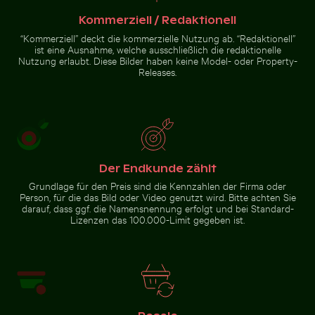
Rosa Seerosen auf einem Teich
Kommerziell / Redaktionell
Luftaufnahme von Mandraki auf der
Sonnenuntergang am
Insel Nisyros
Grzybowo Bałtycka, Ruhige
“Kommerziell” deckt die kommerzielle Nutzung ab. “Redaktionell”
Küstenlandschaft
ist eine Ausnahme, welche ausschließlich die redaktionelle
Nutzung erlaubt. Diese Bilder haben keine Model- oder Property-
Releases.
Rosa Seerosen auf einem
Teich
Zur Stock-Kollektion
Der Endkunde zählt
Grundlage für den Preis sind die Kennzahlen der Firma oder
Person, für die das Bild oder Video genutzt wird. Bitte achten Sie
darauf, dass ggf. die Namensnennung erfolgt und bei Standard-
Lizenzen das 100.000-Limit gegeben ist.