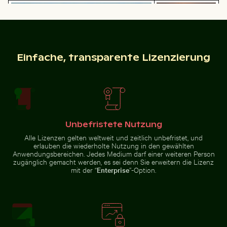
Seebrücke Sellin im Winter
Reiher fängt Fisch in den klaren Gewässern von Holbox
Sonnenuntergang 
Mann im Kings River an einem
Sonnentag
Einfache, transparente Lizenzierung
Reiher fängt Fisch in den klaren Gewässern von
Sonnenuntergang
Holbox Island
über Koh Yao Noi
Luftaufnahme der Halbinsel Scotts Head mit Sendetu
Menschen genießen den Str
mit Silhouette
Unbefristete Nutzung
Alle Lizenzen gelten weltweit und zeitlich unbefristet, und
erlauben die wiederholte Nutzung in den gewählten
Anwendungsbereichen. Jedes Medium darf einer weiteren Person
zugänglich gemacht werden, es sei denn Sie erweitern die Lizenz
mit der “
Enterprise
”-Option.
Bunter Blumenstrauß in Glasvase
Nahaufnahme von Autoscheinwerfe
Detailreich
Luftaufnahme der Halbinsel
Menschen genießen den Strand
Scotts Head mit Sendeturm
auf Holbox