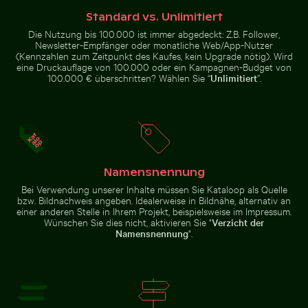
Dramatischer Blitzschlag über ländlicher Landschaft
Leuchtend rosa Lilie mit K
Bunter Blumenstrauß
Standard vs. Unlimitiert
Nahaufnahme von
in Glasvase
Detailreiche
Autoscheinwerfer und
Die Nutzung bis 100.000 ist immer abgedeckt: Z.B. Follower,
Tempellaterne
Kotflügel
mit goldenem
Newsletter-Empfänger oder monatliche Web/App-Nutzer
Stupa
(Kennzahlen zum Zeitpunkt des Kaufes, kein Upgrade nötig). Wird
eine Druckauflage von 100.000 oder ein Kampagnen-Budget von
100.000 € überschritten? Wählen Sie “
Unlimitiert
”.
Eckbereich eines Industriegebäudes mit Metallrohren
Barbary-Makaken K
Dramatischer Blitzschlag über
Leuchtend rosa Lilie mit Knospen
ländlicher Landschaft
vor schwarzem Hintergrund
Namensnennung
Bei Verwendung unserer Inhalte müssen Sie Kataloop als Quelle
bzw. Bildnachweis angeben. Idealerweise in Bildnähe, alternativ an
einer anderen Stelle in Ihrem Projekt, beispielsweise im Impressum.
Eckbereich eines Industriegebäudes mit
Wünschen Sie dies nicht, aktivieren Sie "
Verzicht der
Metallrohren und -paneelen
Barbary-Makaken
Namensnennung
".
Sonnenuntergang am Grzybowo Bałtycka, Ruhige Küs
Luftaufnahme von Mandraki au
Kuscheln am
Affenfelsen in
Gibraltar