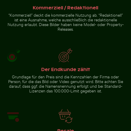
Kommerziell / Redaktionell
“Kommerziell” deckt die kommerzielle Nutzung ab. “Redaktionell”
Blick auf Joshua-Bäume in
Sonnenuntergangsblick
ist eine Ausnahme, welche ausschließlich die redaktionelle
Wüstenlandschaft
aus Flugzeugfenster
Nutzung erlaubt. Diese Bilder haben keine Model- oder Property-
mit Flügelsilhouette
Releases.
Zur Stock-Kollektion
Der Endkunde zählt
Grundlage für den Preis sind die Kennzahlen der Firma oder
Person, für die das Bild oder Video genutzt wird. Bitte achten Sie
darauf, dass ggf. die Namensnennung erfolgt und bei Standard-
Lizenzen das 100.000-Limit gegeben ist.
Resale