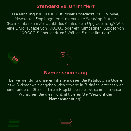
Standard vs. Unlimitiert
Gefrorene Landschaft am Thiessower Haken,
Sonnenuntergang
Die Nutzung bis 100.000 ist immer abgedeckt: Z.B. Follower,
Rügen
über Koh Yao Noi
Funkelnde 2026 Feier Wunderkerzen
Luftaufnahme des Siva Su
Newsletter-Empfänger oder monatliche Web/App-Nutzer
mit Silhouette
(Kennzahlen zum Zeitpunkt des Kaufes, kein Upgrade nötig). Wird
eine Druckauflage von 100.000 oder ein Kampagnen-Budget von
100.000 € überschritten? Wählen Sie “
Unlimitiert
”.
Funkelnde 2026 Feier
Luftaufnahme des Siva
Luftaufnahme von Mandraki auf der Insel Nisyros
Neugierige rote 
Wunderkerzen
Subramanya Kovil Tempels
Namensnennung
Bei Verwendung unserer Inhalte müssen Sie Kataloop als Quelle
bzw. Bildnachweis angeben. Idealerweise in Bildnähe, alternativ an
einer anderen Stelle in Ihrem Projekt, beispielsweise im Impressum.
Wünschen Sie dies nicht, aktivieren Sie "
Verzicht der
Namensnennung
".
Luftaufnahme von Mandraki auf der Insel Nisyros
Neugierige rote
Blick auf Joshua-Bäume in Wüstenlandschaft
Sonnenuntergangsblick aus Flu
Katze blickt
hinter blauer
Tür hervor