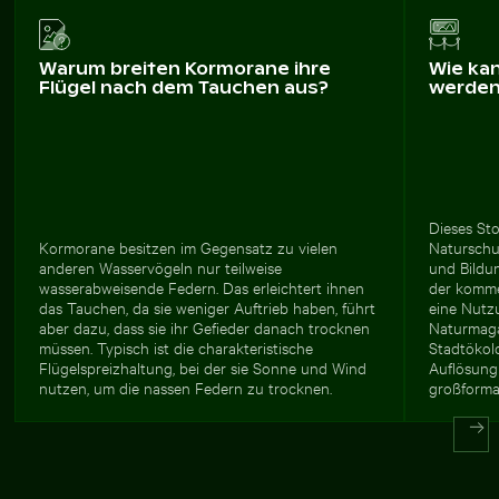
Warum breiten Kormorane ihre
Wie ka
Flügel nach dem Tauchen aus?
werde
Dieses Sto
Kormorane besitzen im Gegensatz zu vielen
Naturschu
anderen Wasservögeln nur teilweise
und Bildu
wasserabweisende Federn. Das erleichtert ihnen
der kommer
das Tauchen, da sie weniger Auftrieb haben, führt
eine Nutzu
aber dazu, dass sie ihr Gefieder danach trocknen
Naturmag
müssen. Typisch ist die charakteristische
Stadtökolo
Flügelspreizhaltung, bei der sie Sonne und Wind
Auflösung 
nutzen, um die nassen Federn zu trocknen.
großforma