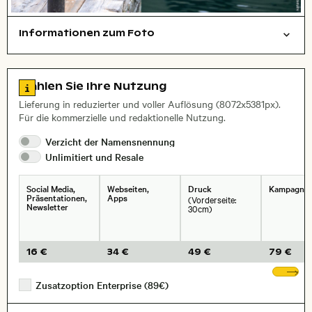
Informationen zum Foto
Tiere
Layoutdatei zum Herunterladen öffnen
Stadt,
Zu den Lizenzinformationen springen
Wählen Sie Ihre Nutzung
, Objektiv
Lieferung in reduzierter und voller Auflösung (8072x5381px).
Für die kommerzielle und redaktionelle Nutzung.
Verzicht der
Namensnennung
Unlimitiert und
Resale
Social Media,
Webseiten,
Druck
Kampagne
Präsentationen,
Apps
(Vorderseite:
Newsletter
30cm)
16 €
34 €
49 €
79 €
We
Zusatzoption Enterprise (89€)