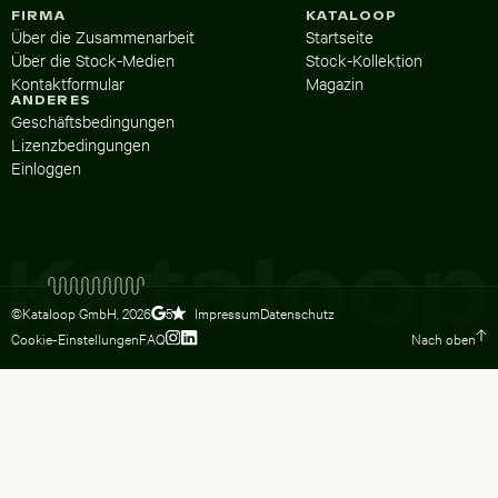
FIRMA
KATALOOP
Über die Zusammenarbeit
Startseite
Über die Stock-Medien
Stock-Kollektion
Kontaktformular
Magazin
ANDERES
Geschäftsbedingungen
Lizenzbedingungen
Einloggen
©Kataloop GmbH,
2026
Impressum
Datenschutz
5
Cookie-Einstellungen
FAQ
Nach oben
Zum Instagram Profil von Lydia Dietsc
Zum LinkedIn Profil von Lydia Dietsc