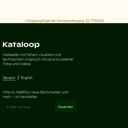
Flugzeugflügel bei Sonnenuntergang, ID: 7715008
Zur Homepage
Webseiten mit hohem visuellem und
technischem Anspruch inklusive kuratierter
Fotos und Videos.
Deutsch
English
Infos zu Webflow, neue Stockmedien und
mehr – im Newsletter: