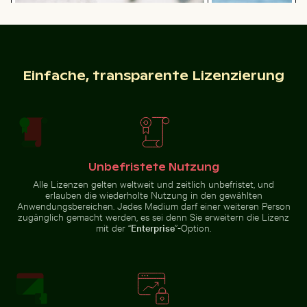
Barbary-
Idyllischer
Makaken
Wanderweg
Kuscheln am
im
Affenfelsen
Nationalpark
in Gibraltar
Sächsische
Schweiz, Bad
Schandau
Einfache, transparente Lizenzierung
Seitenspiegel eines Autos mit Schnee bedeckt
Brauner Pelikan
auf Holzpfosten
Luftaufnahme von Soufrière, Küstenstadt mit Kirche 
Eckbereich eines Industrie
am Meer
Unbefristete Nutzung
Alle Lizenzen gelten weltweit und zeitlich unbefristet, und
erlauben die wiederholte Nutzung in den gewählten
Anwendungsbereichen. Jedes Medium darf einer weiteren Person
zugänglich gemacht werden, es sei denn Sie erweitern die Lizenz
Gefrorene Landschaft am Thiessower Haken, Rügen
Sonnenuntergang 
Luftaufnahme von Soufrière,
Eckbereich eines
mit der “
Enterprise
”-Option.
Küstenstadt mit Kirche und
Industriegebäudes mit
Strand
Metallrohren und -paneelen