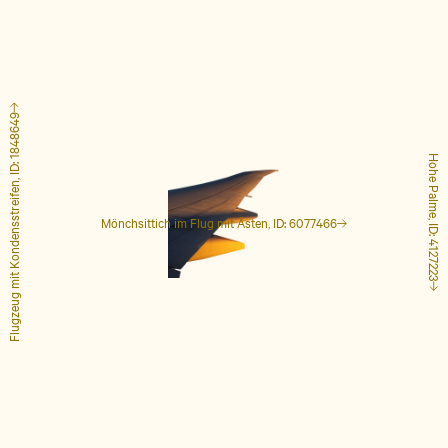
Flugzeug mit Kondensstreifen, ID: 1848649
Hohe Palme, ID: 4127223
Mönchsittich im Flug mit Ästen, ID: 6077466