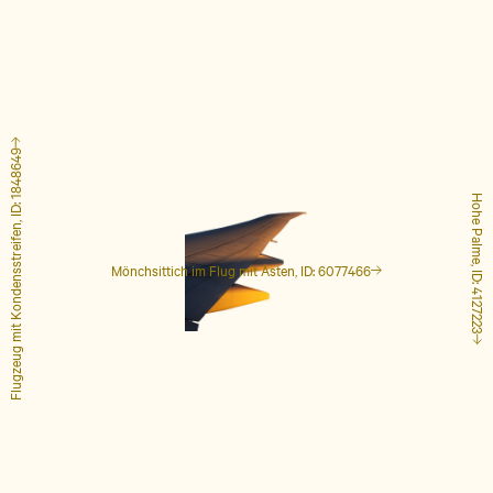
Flugzeug mit Kondensstreifen, ID: 1848649
Hohe Palme, ID: 4127223
Mönchsittich im Flug mit Ästen, ID: 6077466