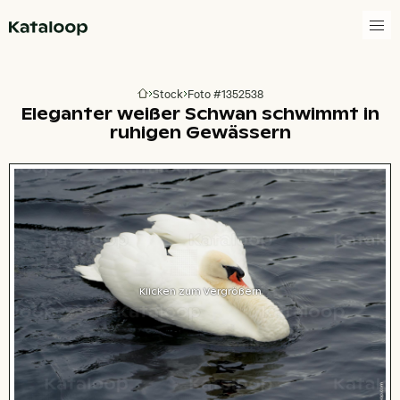
Zur Homepage
Stock
Foto #1352538
Zur Homepage
Eleganter weißer Schwan schwimmt in
ruhigen Gewässern
Klicken zum Vergrößern