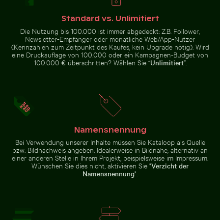
Standard vs. Unlimitiert
Die Nutzung bis 100.000 ist immer abgedeckt: Z.B. Follower,
Newsletter-Empfänger oder monatliche Web/App-Nutzer
(Kennzahlen zum Zeitpunkt des Kaufes, kein Upgrade nötig). Wird
Ruhige Gewässer des Lake Ontario, Toronto
Verschwommene Waldszene
Moderner Esszimmerstuhl mit
Luftaufnahme von Laem Haad
eine Druckauflage von 100.000 oder ein Kampagnen-Budget von
Holzrückenlehne
Beach, Koh Yao Yai
100.000 € überschritten? Wählen Sie “
Unlimitiert
”.
Menschen genießen den Strand auf Holbox
Funkelnde 2026 Feier Wunderke
Ruhige Gewässer des Lake
Verschwommene Waldszene mit
Ontario, Toronto
Bewegungseffekt
Namensnennung
Bei Verwendung unserer Inhalte müssen Sie Kataloop als Quelle
bzw. Bildnachweis angeben. Idealerweise in Bildnähe, alternativ an
einer anderen Stelle in Ihrem Projekt, beispielsweise im Impressum.
Wünschen Sie dies nicht, aktivieren Sie "
Verzicht der
Namensnennung
".
Menschen genießen den
Funkelnde 2026 Feier
Strand auf Holbox
Wunderkerzen
Zur Stock-Kollektion