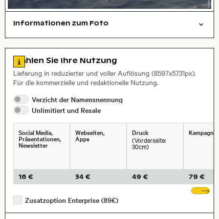
Informationen zum Foto
Tiere
Layoutdatei zum Herunterladen öffnen
Stadt,
Zu den Lizenzinformationen springen
Wählen Sie Ihre Nutzung
, Objektiv
Lieferung in reduzierter und voller Auflösung (8597x5731px).
Für die kommerzielle und redaktionelle Nutzung.
Verzicht der
Namensnennung
Unlimitiert und
Resale
Social Media,
Webseiten,
Druck
Kampagne
Präsentationen,
Apps
(Vorderseite:
Newsletter
30cm)
16 €
34 €
49 €
79 €
We
Zusatzoption Enterprise (89€)