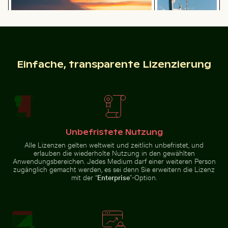
Sonnenuntergang über Steg mit
Strohdachunterstand
Berliner
Einfache, transparente Lizenzierung
Küstenblick auf Mandraki mit Strongyli-Insel
Bunter Blumenstrauß in G
Fernsehturm mit
Lichterkette im
Vordergrund
Unbefristete Nutzung
Küstenblick auf Mandraki mit
Bunter Blumenstrauß in
Riesenseerosen in einer friedlichen Teichlandschaft
Dramatischer Blitzschlag üb
Alle Lizenzen gelten weltweit und zeitlich unbefristet, und
Strongyli-Insel
Glasvase
erlauben die wiederholte Nutzung in den gewählten
Anwendungsbereichen. Jedes Medium darf einer weiteren Person
zugänglich gemacht werden, es sei denn Sie erweitern die Lizenz
mit der “
Enterprise
”-Option.
Moderner Esszimmerstuhl mit Holzrückenlehne
Luftaufnahme von Laem Haad B
Riesenseerosen in einer
Dramatischer Blitzschlag über
friedlichen Teichlandschaft
ländlicher Landschaft