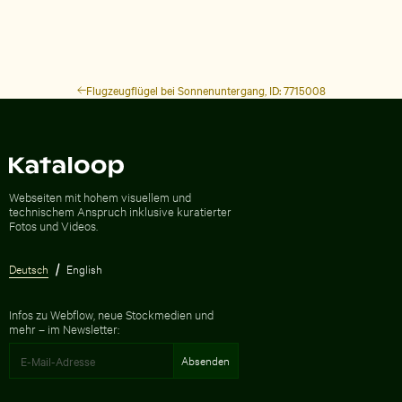
Flugzeugflügel bei Sonnenuntergang, ID: 7715008
Zur Homepage
Webseiten mit hohem visuellem und
technischem Anspruch inklusive kuratierter
Fotos und Videos.
Deutsch
English
Infos zu Webflow, neue Stockmedien und
mehr – im Newsletter: