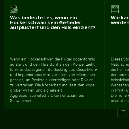
Was bedeutet es, wenn ein
Wie ka
Höckerschwan sein Gefieder
werde
aufplustert und den Hals einzieht?
Wenn ein Höckerschwan die Flügel bogenförmig
Dieses Sto
aufstellt und den Hals dicht an den Körper zieht,
Naturschu
führt er das sogenannte Busking aus. Diese Droh-
die heimi
und Imponierpose wird vor allem von Männchen
der komme
gezeigt, um Reviere zu verteidigen oder Rivalen
beispielh
zu vertreiben. Die Körperhaltung lässt den Vogel
Webseiten
größer wirken und signalisiert
in Print- 
Aggressionsbereitschaft, kein entspanntes
Die hohe 
Schwimmen.
erlaubt z