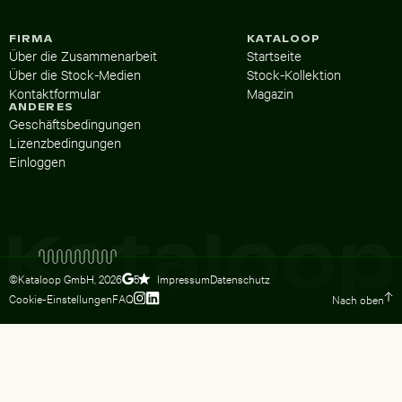
FIRMA
KATALOOP
Über die Zusammenarbeit
Startseite
Über die Stock-Medien
Stock-Kollektion
Kontaktformular
Magazin
ANDERES
Geschäftsbedingungen
Lizenzbedingungen
Einloggen
©Kataloop GmbH,
2026
Impressum
Datenschutz
5
Cookie-Einstellungen
FAQ
Nach oben
Zum Instagram Profil von Lydia Dietsc
Zum LinkedIn Profil von Lydia Dietsc