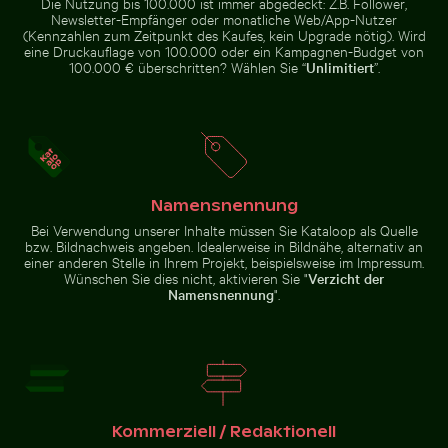
Die Nutzung bis 100.000 ist immer abgedeckt: Z.B. Follower,
Newsletter-Empfänger oder monatliche Web/App-Nutzer
(Kennzahlen zum Zeitpunkt des Kaufes, kein Upgrade nötig). Wird
eine Druckauflage von 100.000 oder ein Kampagnen-Budget von
100.000 € überschritten? Wählen Sie “
Unlimitiert
”.
Seitenspiegel eines Autos mit
Luftaufnahme des Siva
Küstenblick auf Mandraki mit Strongyli-Insel
Schnee bedeckt
Subramanya Kovil Tempels
Namensnennung
Bei Verwendung unserer Inhalte müssen Sie Kataloop als Quelle
Küstenblick auf Mandraki
bzw. Bildnachweis angeben. Idealerweise in Bildnähe, alternativ an
mit Strongyli-Insel
einer anderen Stelle in Ihrem Projekt, beispielsweise im Impressum.
Wünschen Sie dies nicht, aktivieren Sie "
Verzicht der
Namensnennung
".
Zur Stock-Kollektion
Kommerziell / Redaktionell