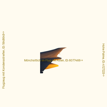
Flugzeug mit Kondensstreifen, ID: 1848649
Hohe Palme, ID: 4127223
Mönchsittich im Flug mit Ästen, ID: 6077466