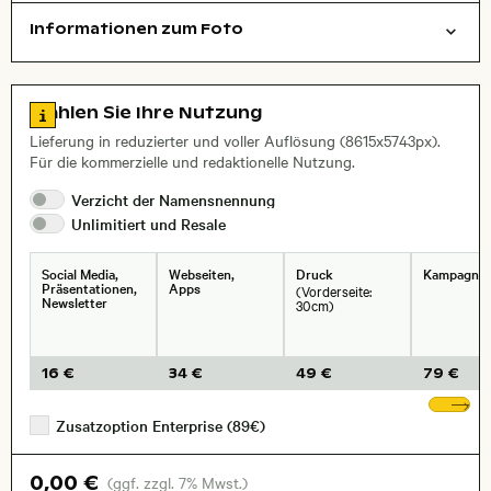
Informationen zum Foto
Städte/Gebäude
Layoutdatei zum Herunterladen öffnen
Name des abgebildeten Ortes,
Stadt,
Zu den Lizenzinformationen springen
Wählen Sie Ihre Nutzung
, Objektiv
Lieferung in reduzierter und voller Auflösung (8615x5743px).
Für die kommerzielle und redaktionelle Nutzung.
Verzicht der
Namensnennung
Unlimitiert und
Resale
Social Media,
Webseiten,
Druck
Kampagne
Präsentationen,
Apps
(Vorderseite:
Newsletter
30cm)
16 €
34 €
49 €
79 €
We
Zusatzoption Enterprise (89€)
0,00 €
(ggf. zzgl. 7% Mwst.)