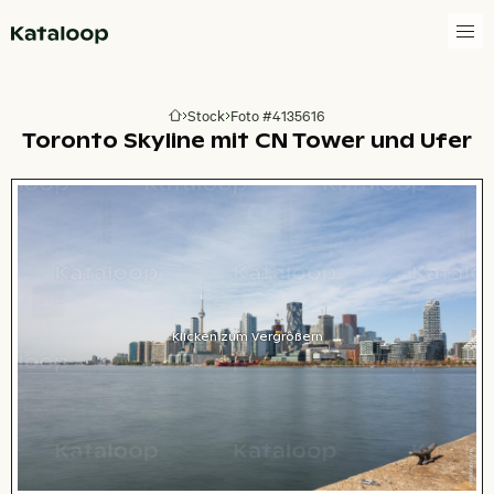
Zur Homepage
Stock
Foto #4135616
Zur Homepage
Toronto Skyline mit CN Tower und Ufer
Klicken zum Vergrößern