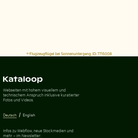
Flugzeugflügel bei Sonnenuntergang, ID: 7715008
Zur Homepage
Webseiten mit hohem visuellem und
technischem Anspruch inklusive kuratierter
Fotos und Videos.
Deutsch
English
Infos zu Webflow, neue Stockmedien und
mehr – im Newsletter: