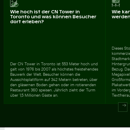
Wie hoch ist der CN Tower in
Wie ka
Toronto und was können Besucher
werde
dort erleben?
Dieses Sto
kommerzie
Stadtmark
Der CN Tower in Toronto ist 553 Meter hoch und
Hintergru
galt von 1976 bis 2007 als höchstes freistehendes
Bezug. Da
Bauwerk der Welt. Besucher können die
Megapixeln
Aussichtsplattform auf 342 Metern betreten, über
Großforma
den gläsernen Boden gehen oder im rotierenden
Plakatwer
Restaurant 360 speisen. Jährlich zieht der Turm
im Vorder
über 1,5 Millionen Gäste an.
Textfreira