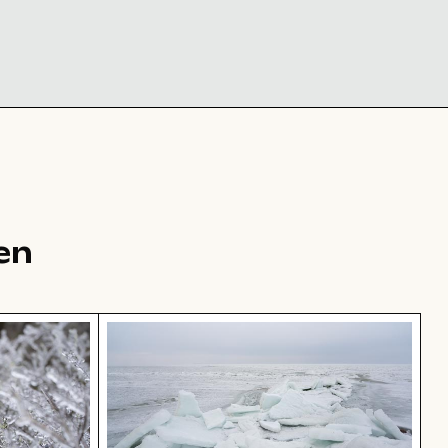
en
kristallen bedeckt
Gefrorene Landschaft am Thiessower 