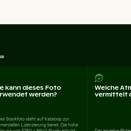
HR
e kann dieses Foto
Welche At
rwendet werden?
vermittelt
es Stockfoto steht auf Kataloop zur
erziellen Lizenzierung bereit. Die hohe
lösung von 5760 x 8640 Pixeln erlaubt
Der einzelne Blüt