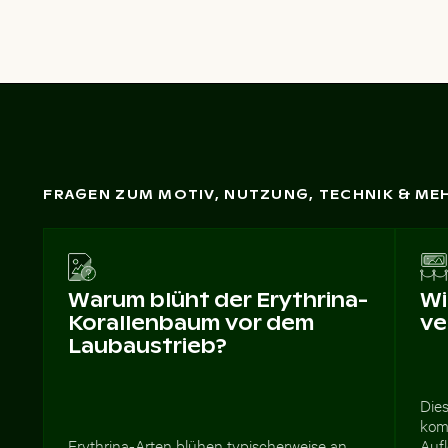
FRAGEN ZUM MOTIV, NUTZUNG, TECHNIK & ME
Warum blüht der Erythrina-
Wi
Korallenbaum vor dem
ve
Laubaustrieb?
Dies
komm
Erythrina-Arten blühen typischerweise an
Auf