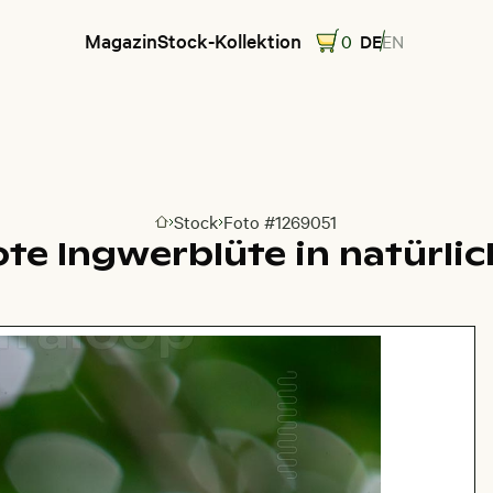
Magazin
Stock-Kollektion
0
DE
EN
Stock
Foto #1269051
Zur Homepage
te Ingwerblüte in natürl