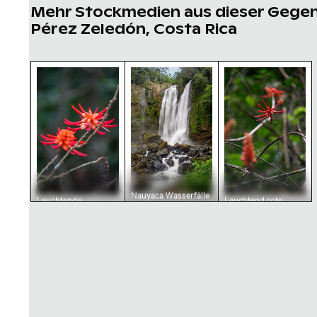
Mehr Stockmedien aus dieser Gege
Pérez Zeledón, Costa Rica
Leuchtende Korallenpflanze Blüten in natürl
Nauyaca Wasserfälle in Pérez Z
Leuchtend rote
Nauyaca Wasserfälle
Leuchtende
Leuchtend rote
in Pérez Zeledón,
Korallenpflanze
Korallenbaumblüten
Costa Rica
Blüten in natürlichem
in natürlicher
Umfeld
Umgebung