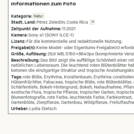
Informationen zum Foto
Kategorie:
Natur
Stadt,
Land:
Pérez Zeledón
,
Costa Rica
Zeitpunkt der Aufnahme:
11
.
2021
Kamera
:
Sony a1 (SONY ILCE-1)
Lizenz:
Für die kommerzielle und redaktionelle Nutzung.
Freigabe(n):
Keine Model- oder Eigentums-Freigabe(n) erforde
Größe, Auflösung:
29,9 MB
,
5760
×
8640
px
(komprimierte Vers
Beschreibung:
Das Bild zeigt die auffällige Schönheit einer ro
natürlichen Lebensraum. Die leuchtend roten Blütenblätter h
betonen die einzigartige Struktur und tropische Anziehungskr
Tags:
rote Blüte, Erythrina, Korallenbaum, Erythrina coralloden
Hülsenfrüchtler, Fabaceae, tropische Blüte, rote Blütenblätter,
Schärfentiefe, Bokeh-Hintergrund, Bokeh, Nahaufnahme, Pflan
exotische Flora, tropische Pflanze, tropischer Garten, tropisch
Blumenfotografie, rote Farbe, leuchtende Farbe, Farbkontrast, g
Gartenblüte, Zierpflanze, Gartenbau, Wildpflanze, Freiluftauf
Urheber:
Lydia Dietsch