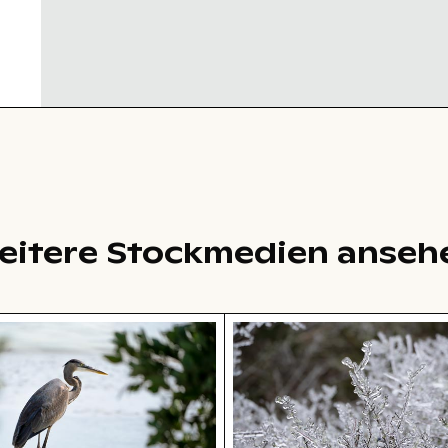
eitere Stockmedien anseh
 am Wasser sitzend
Gefrorene Zweige mit Eis