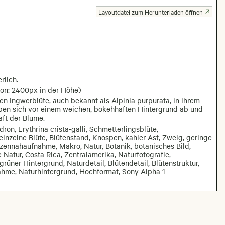
Layoutdatei zum Herunterladen öffnen
rlich.
ion: 2400px in der Höhe)
ten Ingwerblüte, auch bekannt als Alpinia purpurata, in ihrem
eben sich vor einem weichen, bokehhaften Hintergrund ab und
aft der Blume.
dron, Erythrina crista-galli, Schmetterlingsblüte,
 einzelne Blüte, Blütenstand, Knospen, kahler Ast, Zweig, geringe
zennahaufnahme, Makro, Natur, Botanik, botanisches Bild,
e Natur, Costa Rica, Zentralamerika, Naturfotografie,
rüner Hintergrund, Naturdetail, Blütendetail, Blütenstruktur,
nahme, Naturhintergrund, Hochformat, Sony Alpha 1