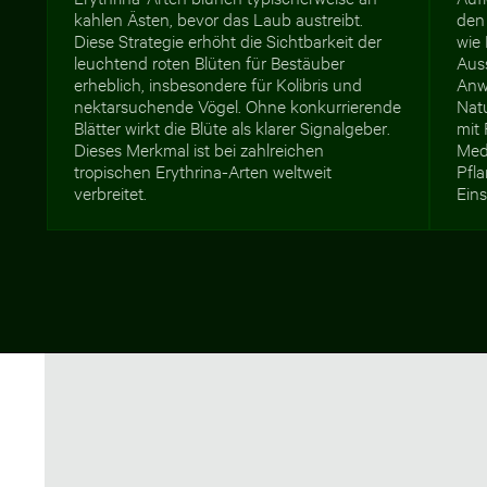
kahlen Ästen, bevor das Laub austreibt.
den
Diese Strategie erhöht die Sichtbarkeit der
wie
leuchtend roten Blüten für Bestäuber
Aus
erheblich, insbesondere für Kolibris und
Anw
nektarsuchende Vögel. Ohne konkurrierende
Nat
Blätter wirkt die Blüte als klarer Signalgeber.
mit
Dieses Merkmal ist bei zahlreichen
Med
tropischen Erythrina-Arten weltweit
Pfl
verbreitet.
Eins