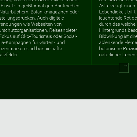
 Einsatz in großformatigen Printmedien
Ast erzeugt einen 
 Naturbüchern, Botanikmagazinen oder
Lebendigkeit triff
stellungsdrucken. Auch digitale
leuchtende Rot der
endungen wie Webseiten von
durch das weiche,
urschutzorganisationen, Reiseanbieter
Hintergrunds beso
 Fokus auf Öko-Tourismus oder Social-
Bildwirkung ist dir
ia-Kampagnen für Garten- und
ablenkende Elemen
anzenmarken sind beispielhafte
botanische Präzisi
atzfelder.
natürlicher Lebend