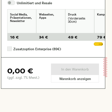
Unlimitiert und
Resale
Social Media,
Webseiten,
Druck
Kampagne
Präsentationen,
Apps
(Vorderseite:
Newsletter
30cm)
16 €
34 €
49 €
79 €
Wei
Zusatzoption Enterprise (89€)
0,00 €
In den Warenkorb
(ggf. zzgl. 7% Mwst.)
Warenkorb anzeigen