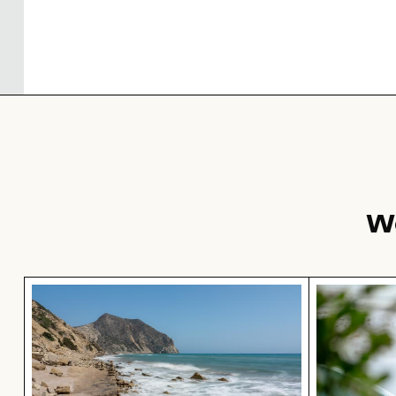
W
Felsige Küste am Paradise Beach, Kos
Graureiher