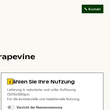
Kontakt
rapevine
Zu den Lizenzinformationen springen
Wählen Sie Ihre Nutzung
Lieferung in reduzierter und voller Auflösung
(5379x3583px).
Für die kommerzielle und redaktionelle Nutzung.
Verzicht der
Namensnennung