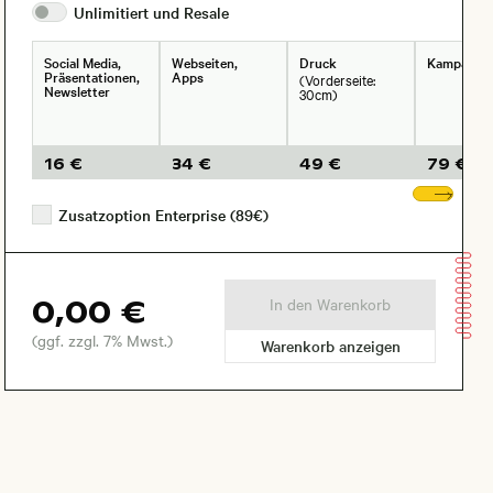
Unlimitiert und
Resale
Social Media,
Webseiten,
Druck
Kampagne
Präsentationen,
Apps
(Vorderseite:
Newsletter
30cm)
16 €
34 €
49 €
79 €
Wei
Zusatzoption Enterprise (89€)
0,00 €
In den Warenkorb
(ggf. zzgl. 7% Mwst.)
Warenkorb anzeigen