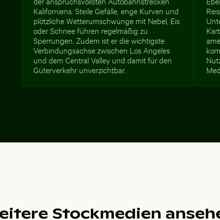
der anspruchsvollsten Autobahnstrecken
Eben
Kaliforniens. Steile Gefälle, enge Kurven und
Reis
plötzliche Wetterumschwünge mit Nebel, Eis
Unt
oder Schnee führen regelmäßig zu
Kar
Sperrungen. Zudem ist er die wichtigste
ame
Verbindungsachse zwischen Los Angeles
komm
und dem Central Valley und damit für den
Nut
Güterverkehr unverzichtbar.
Med
eitere Stockmedien anseh