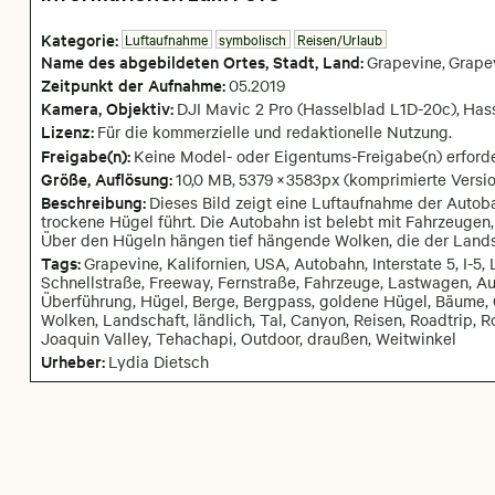
Kategorie:
Luftaufnahme
symbolisch
Reisen/Urlaub
Name des abgebildeten Ortes,
Stadt,
Land:
Grapevine
,
Grapev
Zeitpunkt der Aufnahme:
05
.
2019
Kamera
, Objektiv
:
DJI Mavic 2 Pro (Hasselblad L1D-20c)
,
Has
Lizenz:
Für die kommerzielle und redaktionelle Nutzung.
Freigabe(n):
Keine Model- oder Eigentums-Freigabe(n) erforde
Größe, Auflösung:
10,0 MB
,
5379
×
3583
px
(komprimierte Versio
Beschreibung:
Dieses Bild zeigt eine Luftaufnahme der Autoba
trockene Hügel führt. Die Autobahn ist belebt mit Fahrzeugen
Über den Hügeln hängen tief hängende Wolken, die der Landsc
Tags:
Grapevine, Kalifornien, USA, Autobahn, Interstate 5, I-
Schnellstraße, Freeway, Fernstraße, Fahrzeuge, Lastwagen, Aut
Überführung, Hügel, Berge, Bergpass, goldene Hügel, Bäume, 
Wolken, Landschaft, ländlich, Tal, Canyon, Reisen, Roadtrip, Ro
Joaquin Valley, Tehachapi, Outdoor, draußen, Weitwinkel
Urheber:
Lydia Dietsch