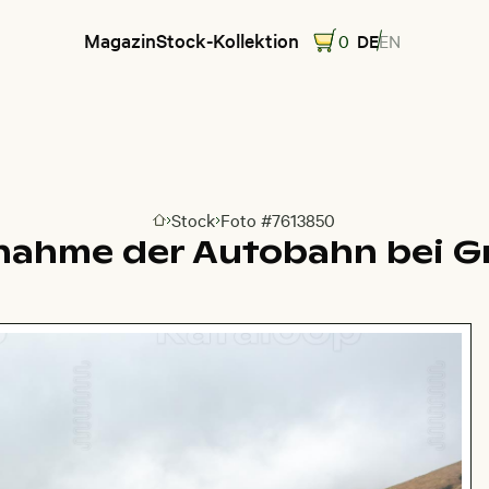
Magazin
Stock-Kollektion
0
DE
EN
Stock
Foto #7613850
Zur Homepage
nahme der Autobahn bei G