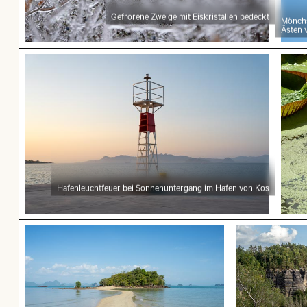
Gefrorene Zweige mit Eiskristallen bedeckt
Mönchs
Ästen 
Hafenleuchtfeuer bei Sonnenuntergang im Haf
Riese
Hafenleuchtfeuer bei Sonnenuntergang im Hafen von Kos
Sandweg zur Insel Ko Nui
Majestätisch