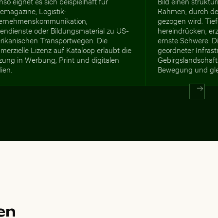
so eignet es sich beispielhaft für
Bild einen struktur
emagazine, Logistik-
Rahmen, durch den
ernehmenskommunikation,
gezogen wird. Tief
tendienste oder Bildungsmaterial zu US-
hereindrücken, erz
rikanischen Transportwegen. Die
ernste Schwere. D
erzielle Lizenz auf Kataloop erlaubt die
geordneter Infrast
zung in Werbung, Print und digitalen
Gebirgslandschaft
ien.
Bewegung und gleic
en