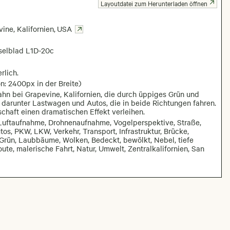
Layoutdatei zum Herunterladen öffnen
ine, Kalifornien
,
USA
selblad L1D-20c
rlich.
n: 2400px in der Breite)
hn bei Grapevine, Kalifornien, die durch üppiges Grün und
, darunter Lastwagen und Autos, die in beide Richtungen fahren.
haft einen dramatischen Effekt verleihen.
5, Luftaufnahme, Drohnenaufnahme, Vogelperspektive, Straße,
os, PKW, LKW, Verkehr, Transport, Infrastruktur, Brücke,
Grün, Laubbäume, Wolken, Bedeckt, bewölkt, Nebel, tiefe
ute, malerische Fahrt, Natur, Umwelt, Zentralkalifornien, San