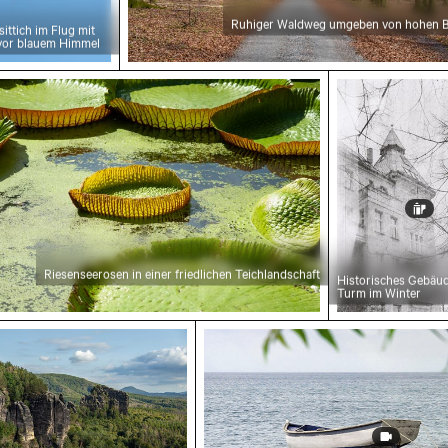
Ruhiger Waldweg umgeben von hohen 
ittich im Flug mit
vor blauem Himmel
en von Kos
nseerosen in einer friedlichen Teichlandschaft
Historisches
Riesenseerosen in einer friedlichen Teichlandschaft
Historisches Gebäud
Turm im Winter
e Felsformationen des Elbsandsteingebirges in de
Fischerboot am schwarzen S