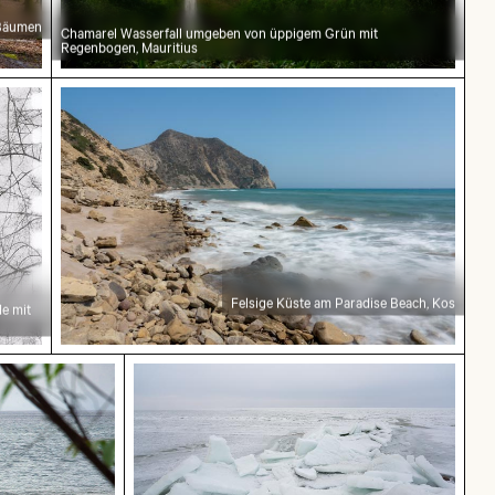
Bäumen
Chamarel Wasserfall umgeben von üppigem Grün mit
Regenbogen, Mauritius
 Gebäude mit Turm im Winter
Felsige Küste am Paradise Beach, Kos
Felsige Küste am Paradise Beach, Kos
e mit
r Sächsischen Schweiz
andstrand von La Réunion
Gefrorene Landschaft am Thiessower