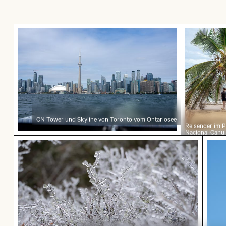
CN Tower und Skyline von Toronto vom Ontari
Reisender 
CN Tower und Skyline von Toronto vom Ontariosee
Reisender im 
Nacional Cahui
Limón, Costa R
Gefrorene Zweige mit Eiskristallen bedeckt
Mönc