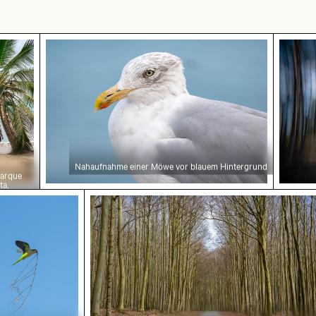
osee
im Parque Nacional Cahuita, Limón, Costa Rica
Nahaufnahme einer Möwe vor blauem Hinte
Abstra
Nahaufnahme einer Möwe vor blauem Hintergrund
Parque
ta,
ica
hsittich im Flug mit Ästen vor blauem Himmel
Ruhiger Waldweg umgeben von hohe