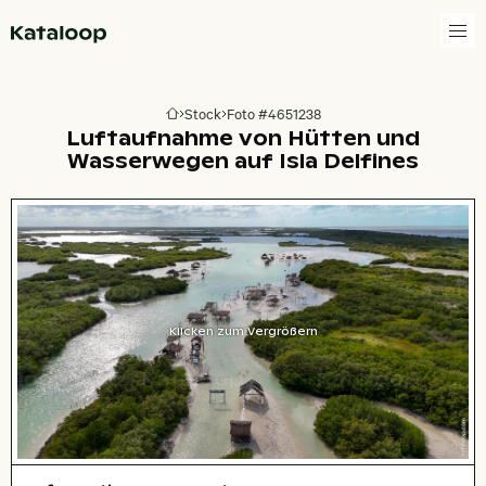
Zur Homepage
Stock
Foto #4651238
Zur Homepage
Luftaufnahme von Hütten und
Wasserwegen auf Isla Delfines
Klicken zum Vergrößern