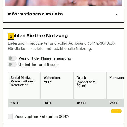
Informationen zum Foto
Filmfotografie
Natur
Layoutdatei zum Herunterladen öffnen
Stadt,
Zu den Lizenzinformationen springen
Wählen Sie Ihre Nutzung
, Objektiv
Lieferung in reduzierter und voller Auflösung (5444x3649px).
Für die kommerzielle und redaktionelle Nutzung.
Verzicht der
Namensnennung
Unlimitiert und
Resale
Social Media,
Webseiten,
Druck
Kampagne
Präsentationen,
Apps
(Vorderseite:
Newsletter
30cm)
16 €
34 €
49 €
79 €
We
Zusatzoption Enterprise (89€)