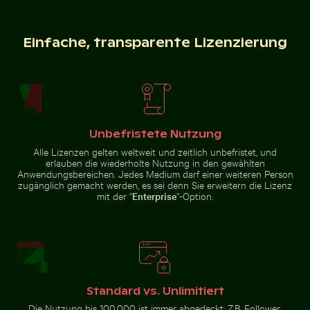
Nachtansicht von Lissabon mit Aussichtspunkt Mirado
Frische Tomaten tauchen in
Verkehrsschild in
städtischer
Umgebung
Einfache, transparente Lizenzierung
Verbranntes Streichholz mit Budget-Text
Unteransicht der Brooklyn-B
Frische Tomaten tauchen ins
Nachtansicht von Lissabon mit
Wasser
Aussichtspunkt Miradouro da
Graça
Unbefristete Nutzung
Alle Lizenzen gelten weltweit und zeitlich unbefristet, und
erlauben die wiederholte Nutzung in den gewählten
Anwendungsbereichen. Jedes Medium darf einer weiteren Person
zugänglich gemacht werden, es sei denn Sie erweitern die Lizenz
mit der “
Enterprise
”-Option.
Flugzeug über den Wolken
Gefrorene Landschaft am T
Verbranntes Streichholz mit
Unteransicht der Brooklyn-
Budget-Text
Brücke mit Skyline von
Manhattan, New York
Flugzeug über den Wolken
Standard vs. Unlimitiert
Gemeiner Mynavogel auf einem Baumast sitzend
Flughund im farbenfrohen H
Gefrorene Landschaft am
Thiessower Haken, Rügen
Die Nutzung bis 100.000 ist immer abgedeckt: Z.B. Follower,