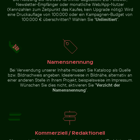
Newsletter-Empfänger oder monatliche Web/App-Nutzer
(Kennzahlen zum Zeitpunkt des Kaufes, kein Upgrade nötig). Wird
eine Druckauflage von 100.000 oder ein Kampagnen-Budget von
100.000 € überschritten? Wählen Sie “
Unlimitiert
”.
Luftaufnahme des Makkasan-Kreuzes in Bangkok
Leuchtend rosa Lilie mit K
Gemeiner Mynavogel auf einem
Flughund im farbenfrohen
Baumast sitzend
Himmel gleitend
Namensnennung
Bei Verwendung unserer Inhalte müssen Sie Kataloop als Quelle
bzw. Bildnachweis angeben. Idealerweise in Bildnähe, alternativ an
Eleganter Reiher am sonnigen Strand
Buddha-Statuen im Wat Yai 
Luftaufnahme des Makkasan-
Leuchtend rosa Lilie mit Knospen
einer anderen Stelle in Ihrem Projekt, beispielsweise im Impressum.
Kreuzes in Bangkok
vor schwarzem Hintergrund
Wünschen Sie dies nicht, aktivieren Sie "
Verzicht der
Namensnennung
".
Gefrorener Leuchtturm mit Eiszapfen am Pier
Schatten eines Schildes auf M
Eleganter Reiher am sonnigen
Buddha-Statuen im Wat Yai Chai
Strand
Mongkol Tempel
Kommerziell / Redaktionell