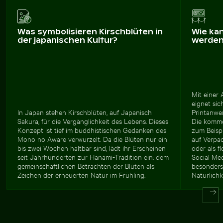
Was symbolisieren Kirschblüten in
Wie ka
der japanischen Kultur?
werde
Mit einer
eignet sic
In Japan stehen Kirschblüten, auf Japanisch
Printanwe
Sakura, für die Vergänglichkeit des Lebens. Dieses
Die komme
Konzept ist tief im buddhistischen Gedanken des
zum Beisp
Mono no Aware verwurzelt. Da die Blüten nur ein
auf Verpac
bis zwei Wochen haltbar sind, lädt ihr Erscheinen
oder als f
seit Jahrhunderten zur Hanami-Tradition ein: dem
Social Med
gemeinschaftlichen Betrachten der Blüten als
besonders
Zeichen der erneuerten Natur im Frühling.
Natürlichk