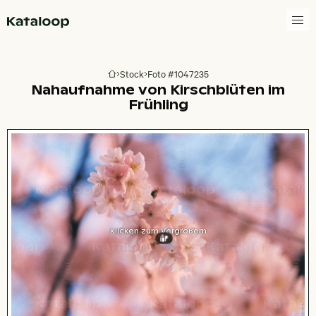
Zur Homepage
Stock
Foto #1047235
Zur Homepage
Nahaufnahme von Kirschblüten im
Frühling
Klicken zum Vergrößern