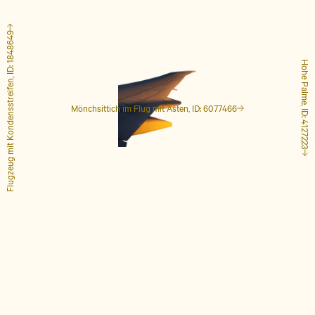
Flugzeug mit Kondensstreifen, ID: 1848649
Hohe Palme, ID: 4127223
Mönchsittich im Flug mit Ästen, ID: 6077466