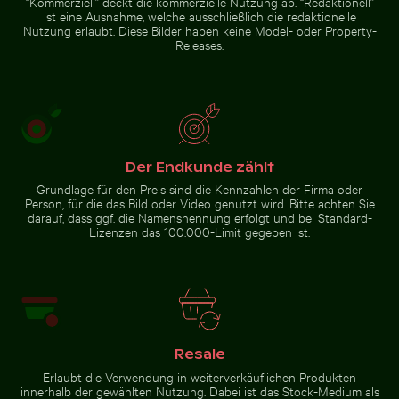
“Kommerziell” deckt die kommerzielle Nutzung ab. “Redaktionell”
ist eine Ausnahme, welche ausschließlich die redaktionelle
Nutzung erlaubt. Diese Bilder haben keine Model- oder Property-
Releases.
Gefrorener Leuchtturm mit
Schatten eines
Eiszapfen am Pier
Schildes auf
Maschendrahtzaun
Zur Stock-Kollektion
Der Endkunde zählt
Grundlage für den Preis sind die Kennzahlen der Firma oder
Person, für die das Bild oder Video genutzt wird. Bitte achten Sie
darauf, dass ggf. die Namensnennung erfolgt und bei Standard-
Lizenzen das 100.000-Limit gegeben ist.
Resale
Erlaubt die Verwendung in weiterverkäuflichen Produkten
innerhalb der gewählten Nutzung. Dabei ist das Stock-Medium als