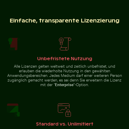
Einfache, transparente Lizenzierung
Unteransicht der Brooklyn-Brücke mit Skyline
Schatten eines
von Manhattan, New York
Schildes auf
Felsformationen des Ferdinandsteins im Nationalpark
Eleganter Tulpenstrauß in G
Maschendrahtzaun
Unbefristete Nutzung
Alle Lizenzen gelten weltweit und zeitlich unbefristet, und
erlauben die wiederholte Nutzung in den gewählten
Verkehr am Ratchaprasong-Kreuzung in Bangkok
Nahaufnahme von frischen g
Eleganter Tulpenstrauß in
Anwendungsbereichen. Jedes Medium darf einer weiteren Person
Felsformationen des
Glasvase
zugänglich gemacht werden, es sei denn Sie erweitern die Lizenz
Ferdinandsteins im Nationalpark
mit der “
Enterprise
”-Option.
Sächsische Schweiz
Palme Silhouette gegen einen bunten Sonnenunterg
Olympiaturm mit Blumen im Vordergr
Verkehr am Ratchaprasong-
Nahaufnahme von frischen
Kreuzung in Bangkok
grünen Blättern mit Wirbeleffekt
Standard vs. Unlimitiert