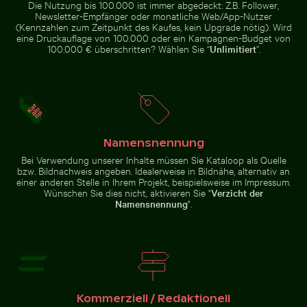
Die Nutzung bis 100.000 ist immer abgedeckt: Z.B. Follower,
Newsletter-Empfänger oder monatliche Web/App-Nutzer
(Kennzahlen zum Zeitpunkt des Kaufes, kein Upgrade nötig). Wird
eine Druckauflage von 100.000 oder ein Kampagnen-Budget von
100.000 € überschritten? Wählen Sie “
Unlimitiert
”.
Olympiaturm mit Blumen im Vordergrund
Palme Silhouette
Holzschlitten auf Schnee mit ziehender Person
Sandweg zur Insel Ko Nui
gegen einen
bunten
Sonnenuntergang
Namensnennung
Bei Verwendung unserer Inhalte müssen Sie Kataloop als Quelle
bzw. Bildnachweis angeben. Idealerweise in Bildnähe, alternativ an
einer anderen Stelle in Ihrem Projekt, beispielsweise im Impressum.
Sandweg zur Insel Ko Nui
Frische Tomaten tauchen ins Wasser
Historisches Gebäude mit Turm
Bunter Blumenstrauß 
Holzschlitten auf Schnee mit
Wünschen Sie dies nicht, aktivieren Sie "
Verzicht der
ziehender Person
Namensnennung
".
Frische Tomaten tauchen
Bunter Blumenstrauß
ins Wasser
Historisches
in Glasvase
Kommerziell / Redaktionell
Gebäude mit
Turm im