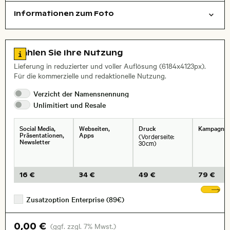
Informationen zum Foto
Tiere
symbolisch
Layoutdatei zum Herunterladen öffnen
Stadt,
Zu den Lizenzinformationen springen
Wählen Sie Ihre Nutzung
, Objektiv
Lieferung in reduzierter und voller Auflösung (6184x4123px).
Für die kommerzielle und redaktionelle Nutzung.
Verzicht der
Namensnennung
Unlimitiert und
Resale
Social Media,
Webseiten,
Druck
Kampagne
Präsentationen,
Apps
(Vorderseite:
Newsletter
30cm)
16 €
34 €
49 €
79 €
We
Zusatzoption Enterprise (89€)
0,00 €
(ggf. zzgl. 7% Mwst.)