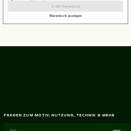
In den Warenkorb
Warenkorb anzeigen
Pelikan taucht ins
W
asser nach Fisch
FRAGEN ZUM MOTIV, NUTZUNG, TECHNIK & MEHR