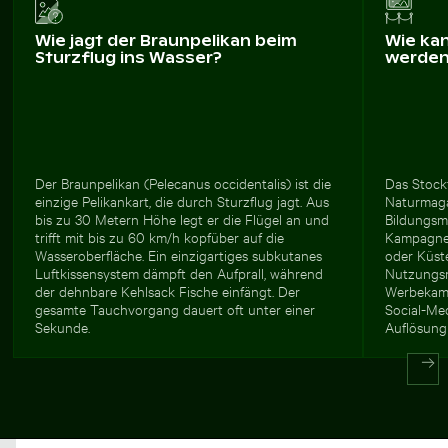
Wie jagt der Braunpelikan beim
Wie ka
Sturzflug ins Wasser?
werde
Der Braunpelikan (Pelecanus occidentalis) ist die
Das Stockf
einzige Pelikankart, die durch Sturzflug jagt. Aus
Naturmaga
bis zu 30 Metern Höhe legt er die Flügel an und
Bildungsma
trifft mit bis zu 60 km/h kopfüber auf die
Kampagnen
Wasseroberfläche. Ein einzigartiges subkutanes
oder Küst
Luftkissensystem dämpft den Aufprall, während
Nutzungsr
der dehnbare Kehlsack Fische einfängt. Der
Werbekamp
gesamte Tauchvorgang dauert oft unter einer
Social-Med
Sekunde.
Auflösung