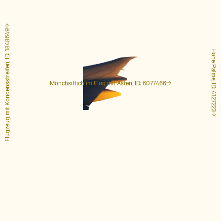
Flugzeug mit Kondensstreifen, ID: 1848649
Hohe Palme, ID: 4127223
Mönchsittich im Flug mit Ästen, ID: 6077466