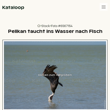
Zur Homepage
Stock
Foto #6567154
Zur Homepage
Pelikan taucht ins Wasser nach Fisch
Klicken zum Vergrößern