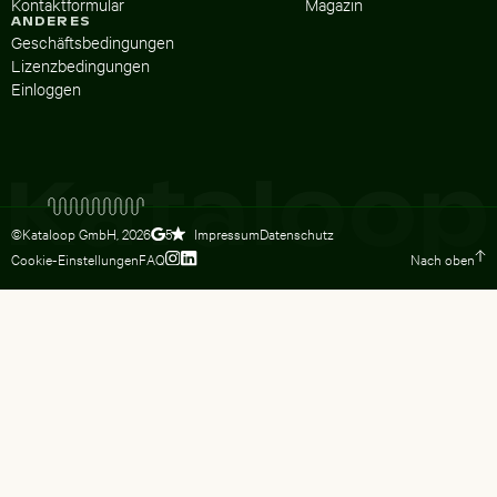
Kontaktformular
Magazin
ANDERES
Geschäftsbedingungen
Lizenzbedingungen
Einloggen
©Kataloop GmbH,
2026
Impressum
Datenschutz
5
Cookie-Einstellungen
FAQ
Nach oben
Zum Instagram Profil von Lydia Dietsc
Zum LinkedIn Profil von Lydia Dietsc