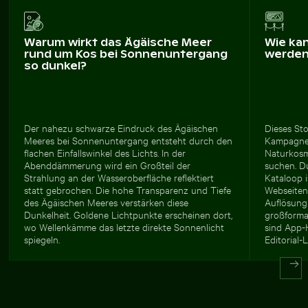
Warum wirkt das Ägäische Meer
Wie ka
rund um Kos bei Sonnenuntergang
werde
so dunkel?
Der nahezu schwarze Eindruck des Ägäischen
Dieses Sto
Meeres bei Sonnenuntergang entsteht durch den
Kampagnen
flachen Einfallswinkel des Lichts. In der
Naturkosme
Abenddämmerung wird ein Großteil der
suchen. D
Strahlung an der Wasseroberfläche reflektiert
Kataloop i
statt gebrochen. Die hohe Transparenz und Tiefe
Webseiten 
des Ägäischen Meeres verstärken diese
Auflösung
Dunkelheit. Goldene Lichtpunkte erscheinen dort,
großforma
wo Wellenkämme das letzte direkte Sonnenlicht
sind App-
spiegeln.
Editorial-