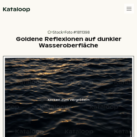
Zur Homepage
Stock
Foto #1811398
Zur Homepage
Goldene Reflexionen auf dunkler
Wasseroberfläche
Klicken zum Vergrößern