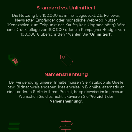
eines gelben Zuges am Bahnhof
Museumsinsel, Berlin
Standard vs. Unlimitiert
Die Nutzung bis 100.000 ist immer abgedeckt: Z.B. Follower,
Newsletter-Empfänger oder monatliche Web/App-Nutzer
(Kennzahlen zum Zeitpunkt des Kaufes, kein Upgrade nötig). Wird
eine Druckauflage von 100.000 oder ein Kampagnen-Budget von
100.000 € überschritten? Wählen Sie “
Unlimitiert
”.
Olympiaturm mit Blumen im Vordergrund
Luftaufnahme des Dorfes Mand
Flughund im farbenfrohen
Silberreiher auf einem Boot in
Himmel gleitend
Holbox Island
Café-Tisch im Freien mit rosa Tulpen
Luftaufnahme des Siva Su
Namensnennung
Olympiaturm mit Blumen im
Luftaufnahme des Dorfes Mandraki
Vordergrund
auf der Insel Nisyros
Bei Verwendung unserer Inhalte müssen Sie Kataloop als Quelle
bzw. Bildnachweis angeben. Idealerweise in Bildnähe, alternativ an
einer anderen Stelle in Ihrem Projekt, beispielsweise im Impressum.
Wünschen Sie dies nicht, aktivieren Sie "
Verzicht der
Namensnennung
".
Café-Tisch im Freien mit rosa
Luftaufnahme des Siva
Alte Ruinen von Wat Mahathat in Ayutthaya
Tulpen
Subramanya Kovil Tempels