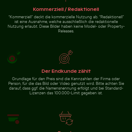
Kommerziell / Redaktionell
“Kommerziell” deckt die kommerzielle Nutzung ab. “Redaktionell”
ist eine Ausnahme, welche ausschließlich die redaktionelle
Alte Ruinen von Wat
Nutzung erlaubt. Diese Bilder haben keine Model- oder Property-
Mahathat in Ayutthaya
Releases.
Zur Stock-Kollektion
Der Endkunde zählt
Grundlage für den Preis sind die Kennzahlen der Firma oder
Person, für die das Bild oder Video genutzt wird. Bitte achten Sie
darauf, dass ggf. die Namensnennung erfolgt und bei Standard-
Lizenzen das 100.000-Limit gegeben ist.