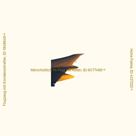
Flugzeug mit Kondensstreifen, ID: 1848649
Hohe Palme, ID: 4127223
Mönchsittich im Flug mit Ästen, ID: 6077466