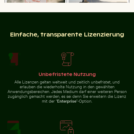
Barbary-Makaken Kuscheln am Affenfelsen in Gibraltar
Bahrain World Trade Center zwischen
Schnee bedecktes Warnschild
Malerische Aussicht auf die Insel
Einfache, transparente Lizenzierung
auf der Straße
Kastri mit Kapelle
Unbefristete Nutzung
Bahrain World Trade Center zwischen Gassen
Alle Lizenzen gelten weltweit und zeitlich unbefristet, und
Barbary-Makaken
erlauben die wiederholte Nutzung in den gewählten
Helle orangefarbene Seestern am Sandstrand
Verschwommene Bewegung ei
Kuscheln am
Anwendungsbereichen. Jedes Medium darf einer weiteren Person
Affenfelsen in
Gibraltar
zugänglich gemacht werden, es sei denn Sie erweitern die Lizenz
mit der “
Enterprise
”-Option.
Flughund im farbenfrohen Himmel gleitend
Silberreiher auf einem Boot 
Helle orangefarbene Seestern am
Verschwommene Bewegung
Sandstrand