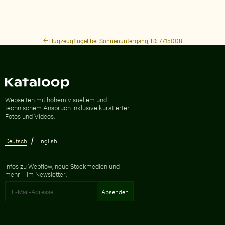
Flugzeugflügel bei Sonnenuntergang, ID: 7715008
Zur Homepage
Webseiten mit hohem visuellem und
technischem Anspruch inklusive kuratierter
Fotos und Videos.
Deutsch
English
Infos zu Webflow, neue Stockmedien und
mehr – im Newsletter: