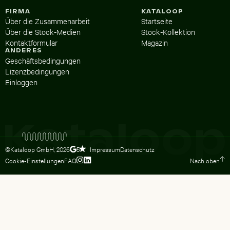
FIRMA
KATALOOP
Über die Zusammenarbeit
Startseite
Über die Stock-Medien
Stock-Kollektion
Kontaktformular
Magazin
ANDERES
Geschäftsbedingungen
Lizenzbedingungen
Einloggen
©Kataloop GmbH,
2026
Impressum
Datenschutz
5
Cookie-Einstellungen
FAQ
Nach oben
Zum Instagram Profil von Lydia Dietsc
Zum LinkedIn Profil von Lydia Dietsc