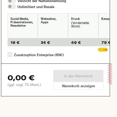
Verzicht der
Namensnennung
Unlimitiert und
Resale
Social Media,
Webseiten,
Druck
Kampagne
Präsentationen,
Apps
(Vorderseite:
Newsletter
30cm)
16 €
34 €
49 €
79 €
Wei
Zusatzoption Enterprise (89€)
0,00 €
In den Warenkorb
(ggf. zzgl. 7% Mwst.)
Warenkorb anzeigen