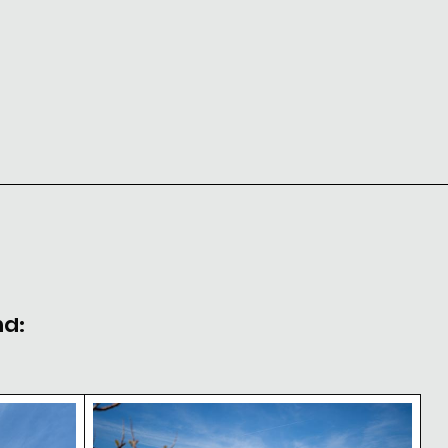
nd:
kt
rücke mit Skyline von Manhattan, New York
Brooklyn Bridge und Skyline von Manhatt