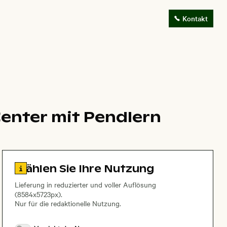
Kontakt
enter mit Pendlern
Zu den Lizenzinformationen springen
Wählen Sie Ihre Nutzung
Lieferung in reduzierter und voller Auflösung
(8584x5723px).
Nur für die redaktionelle Nutzung.