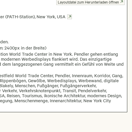
Layoutdatei zum Herunterladen öffnen
er (PATH-Station)
,
New York
,
USA
nden.
n: 2400px in der Breite)
ation World Trade Center in New York. Pendler gehen entlang
 modernen Werbedisplays flankiert wird. Das einzigartige
nd dem langgezogenen Gang vermittelt ein Gefühl von Weite und
tfield World Trade Center, Pendler, Innenraum, Korridor, Gang,
n, Rippenbögen, Gewölbe, Werbedisplays, Werbewand, digitale
Blakely, Menschen, Fußgänger, Fußgängerverkehr,
r Verkehr, Verkehrsknotenpunkt, Transit, Pendelverkehr,
SA, Reisen, Tourismus, ikonische Architektur, modernes Design,
wegung, Menschenmenge, Innenarchitektur, New York City