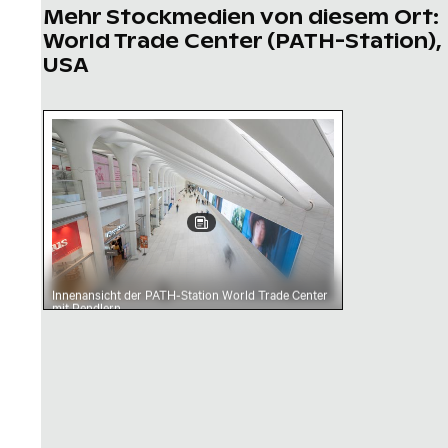
Mehr Stockmedien von diesem Ort:
World Trade Center (PATH-Station),
USA
Innenansicht der PATH-Station World Trade C
Innenansicht der PATH-Station World Trade Center
mit Pendlern