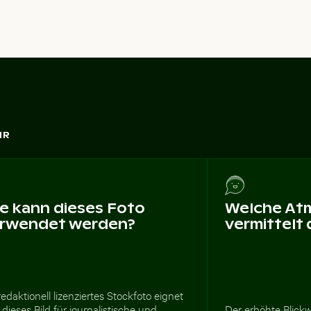
HR
e kann dieses Foto
Welche At
rwendet werden?
vermittelt
redaktionell lizenziertes Stockfoto eignet
 dieses Bild für journalistische und
Der erhöhte Blickw