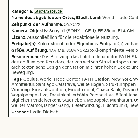
Kategorie:
Städte/Gebäude
Name des abgebildeten Ortes,
Stadt,
Land:
World Trade Cent
Zeitpunkt der Aufnahme:
04
.
2022
Kamera
, Objektiv
:
Sony a1 (SONY ILCE-1)
,
FE 35mm F1.4 GM
Lizenz:
Ausschließlich für die redaktionelle Nutzung.
Freigabe(n):
Keine Model- oder Eigentums-Freigabe(n) vorha
Größe, Auflösung:
17,4 MB
,
8584
×
5723
px
(komprimierte Versio
Beschreibung:
Das Bild zeigt das belebte Innere der PATH-St
des geräumigen Korridors, der von weißen Strukturrippen und
architektonische Design der Station mit ihrer hohen Decke u
Bewegung.
Tags:
Oculus, World Trade Center, PATH-Station, New York, Wes
Architektur, Santiago Calatrava, weiße Bögen, Strukturrippe
Werbung, Einkaufszentrum, Einzelhandel, Chase Bank, Devon 
Vogelperspektive, Draufsicht, erhöhte Perspektive, öffentliche
täglicher Pendelverkehr, Stadtleben, Metropole, Manhattan, U
weißer Marmor, langer Gang, Tiefenwirkung, Fluchtpunkt, Be
Urheber:
Lydia Dietsch