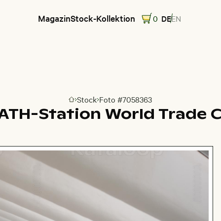
Magazin
Stock-Kollektion
0
DE
EN
Stock
Foto #7058363
Zur Homepage
PATH-Station World Trade C