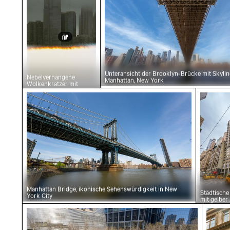
Unteransicht der Brooklyn-Brücke mit Skyli
Nebelverhangene
Manhattan, New York
Wolkenkratzer mit
Filmeffekt
Manhattan Bridge, ikonische Sehenswürdigkeit
Städtis
Manhattan Bridge, ikonische Sehenswürdigkeit in New
Städtische
York City
mit gelber
Taxis
Nordturm-Becken, Spiegelndes Wasser am 9/1
Feuer