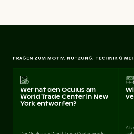
FRAGEN ZUM MOTIV, NUTZUNG, TECHNIK & ME
Wer hat den Oculus am
Wi
World Trade Center in New
ve
York entworfen?
Als 
Der Oculus am World Trade Center wurde
sich