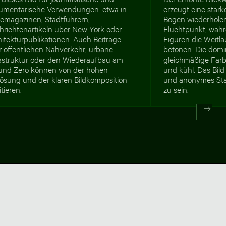
umentarische Verwendungen: etwa in
erzeugt eine stark
semagazinen, Stadtführern,
Bögen wiederholen
hrichtenartikeln über New York oder
Fluchtpunkt, währe
itekturpublikationen. Auch Beiträge
Figuren die Weitl
r öffentlichen Nahverkehr, urbane
betonen. Die domi
rastruktur oder den Wiederaufbau am
gleichmäßige Farb
und Zero können von der hohen
und kühl. Das Bil
lösung und der klaren Bildkomposition
und anonymes Sta
itieren.
zu sein.