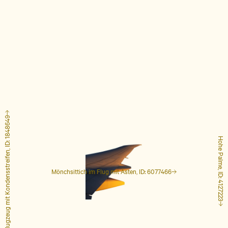
Flugzeug mit Kondensstreifen, ID: 1848649
Hohe Palme, ID: 4127223
Mönchsittich im Flug mit Ästen, ID: 6077466