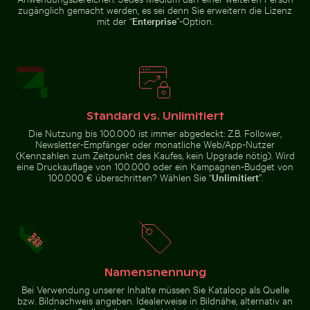
zugänglich gemacht werden, es sei denn Sie erweitern die Lizenz
mit der “
Enterprise
”-Option.
Östlicher Wellenbrecher in Kołobrzeg mit Betonstruk
Ruhiger Tropenstrand mit k
Nahaufnahme von
Silberreiher auf einem Boot in
Autoscheinwerfer und Kotflügel
Holbox Island
Standard vs. Unlimitiert
Die Nutzung bis 100.000 ist immer abgedeckt: Z.B. Follower,
Newsletter-Empfänger oder monatliche Web/App-Nutzer
(Kennzahlen zum Zeitpunkt des Kaufes, kein Upgrade nötig). Wird
Le Morne Brabant Berg und Küste in Mauritius
Sonnenuntergang über Ste
Östlicher Wellenbrecher in
Ruhiger Tropenstrand mit klarem
eine Druckauflage von 100.000 oder ein Kampagnen-Budget von
Kołobrzeg mit Betonstrukturen
blauem Wasser
100.000 € überschritten? Wählen Sie “
Unlimitiert
”.
Weg umgeben von blühenden Oleander bei den Venezi
Stadtbusse vor Wolkenkrat
Le Morne Brabant Berg und
Sonnenuntergang über Steg mit
Küste in Mauritius
Strohdachunterstand
Namensnennung
Bei Verwendung unserer Inhalte müssen Sie Kataloop als Quelle
bzw. Bildnachweis angeben. Idealerweise in Bildnähe, alternativ an