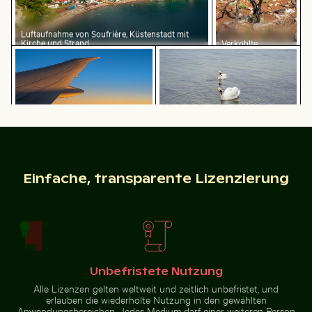
Luftaufnahme von Soufrière, Küstenstadt mit
Kirche und Strand
Verkohlte
Flugzeugflügel gegen Abendhimmel während des Flu
Elegante Schwäne schwimme
Baumäste vor
einer felsigen
Landschaft
Nebelige Felsen am Niagarafälle, Kraftvolles Wasser
Eleganter Reiher am sonnigen Strand
Elegante Schwäne schwimmen in
Flugzeugflügel gegen
der Ostsee
Abendhimmel während des
Fluges
Einfache, transparente Lizenzierung
Eleganter Reiher am sonnigen Strand
Unbefristete Nutzung
Nebelige Felsen
Nahaufnahme von Autoscheinwerfer und Kotflügel
Silberreiher auf einem Boot 
am Niagarafälle,
Alle Lizenzen gelten weltweit und zeitlich unbefristet, und
Kraftvolles
erlauben die wiederholte Nutzung in den gewählten
Wasser
Anwendungsbereichen. Jedes Medium darf einer weiteren Person