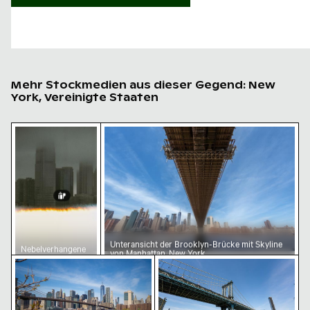
Mehr Stockmedien aus dieser Gegend: New
York, Vereinigte Staaten
Nebelverhangene Wolkenkratzer mit Filmeffekt
Unteransicht der Brooklyn-Brücke mit
Unteransicht der Brooklyn-Brücke mit Skyline
Nebelverhangene
von Manhattan, New York
Wolkenkratzer mit
Brooklyn Bridge und Skyline von Manhattan, New York
Manhattan Bridge, ikonische
Filmeffekt