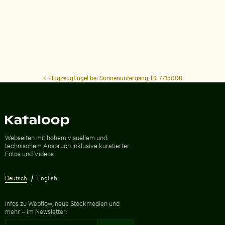
Flugzeugflügel bei Sonnenuntergang, ID: 7715008
Zur Homepage
Webseiten mit hohem visuellem und
technischem Anspruch inklusive kuratierter
Fotos und Videos.
Deutsch
English
Infos zu Webflow, neue Stockmedien und
mehr – im Newsletter: