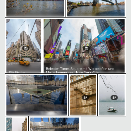
Städtische Straßenszene mit gelber Ampel und Taxis
Belebter Times Square mit Werbetafe
Brooklyn Bridge und Skyline von
Manhattan Bridge, ikonische
Manhattan, New York
Sehenswürdigkeit in New York
City
Belebter Times Square mit Werbetafeln und
Städtische
Menschenmengen, New York City
Nordturm-Becken, Spiegelndes Wasser am 9/11 Memori
Feuertreppe am Carnegie Ha
Boot vor nebl
Straßenszene mit
gelber Ampel und
Taxis
Nebelige Stadtansicht mit modernen Wolkenkratzern
Nordturm-Becken am 9/11 Memorial, New York
Nordturm-Becken, Spiegelndes
Feuertreppe
Boot vor
Wasser am 9/11 Memorial, New
am Carnegie
nebliger
York
Hall in New
Stadtkulisse