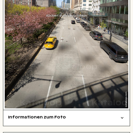
Klicken zum Vergrößern
Informationen zum Foto
Städte/Gebäude
Layoutdatei zum Herunterladen öffnen
Name des abgebildeten Ortes,
Stadt,