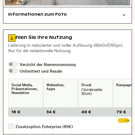
Informationen zum Foto
Städte/Gebäude
Arbeit
Layoutdatei zum Herunterladen öffnen
Name des abgebildeten Ortes,
Stadt,
Zu den Lizenzinformationen springen
Wählen Sie Ihre Nutzung
, Objektiv
Lieferung in reduzierter und voller Auflösung (8640x5760px).
Nur für die redaktionelle Nutzung.
Verzicht der
Namensnennung
Unlimitiert und
Resale
Social Media,
Webseiten,
Druck
Kampagne
Präsentationen,
Apps
(Vorderseite:
Newsletter
30cm)
16 €
34 €
49 €
79 €
We
Zusatzoption Enterprise (89€)