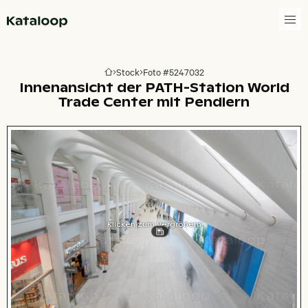
Zur Homepage
Stock
Foto #5247032
Zur Homepage
Innenansicht der PATH-Station World
Trade Center mit Pendlern
Klicken zum Vergrößern