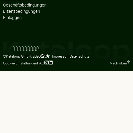
Geschäftsbedingungen
Lizenzbedingungen
Einloggen
©Kataloop GmbH,
2026
Impressum
Datenschutz
5
Cookie-Einstellungen
FAQ
Nach oben
Zum Instagram Profil von Lydia Dietsc
Zum LinkedIn Profil von Lydia Dietsc