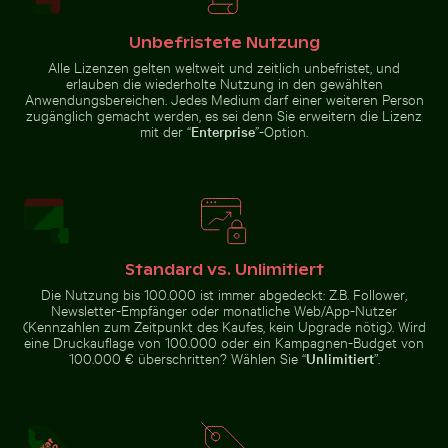
Unbefristete Nutzung
Alle Lizenzen gelten weltweit und zeitlich unbefristet, und
erlauben die wiederholte Nutzung in den gewählten
Anwendungsbereichen. Jedes Medium darf einer weiteren Person
zugänglich gemacht werden, es sei denn Sie erweitern die Lizenz
Radfahrer auf sonnigem Radweg
Rosa Seerosen auf einem Teich
Gelbe Blumen blühen auf Kreidefelsen
Gelber Webervogel baut ein Nest in de
mit der “
Enterprise
”-Option.
Standard vs. Unlimitiert
Gelber Webervogel baut ein Nest in der Natur
Die Nutzung bis 100.000 ist immer abgedeckt: Z.B. Follower,
Gelbe Blumen
Newsletter-Empfänger oder monatliche Web/App-Nutzer
blühen auf
Waran auf Gehweg mit ausgestreckter Zunge
Schöne Sonnenuntergangsw
(Kennzahlen zum Zeitpunkt des Kaufes, kein Upgrade nötig). Wird
Kreidefelsen
eine Druckauflage von 100.000 oder ein Kampagnen-Budget von
100.000 € überschritten? Wählen Sie “
Unlimitiert
”.