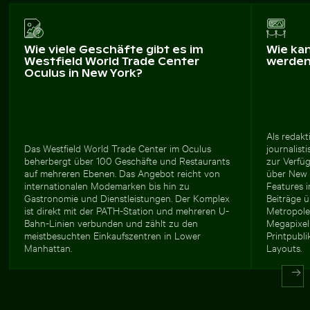
Wie viele Geschäfte gibt es im
Wie ka
Westfield World Trade Center
werde
Oculus in New York?
Als redakt
Das Westfield World Trade Center im Oculus
journalis
beherbergt über 100 Geschäfte und Restaurants
zur Verfüg
auf mehreren Ebenen. Das Angebot reicht von
über New 
internationalen Modemarken bis hin zu
Features 
Gastronomie und Dienstleistungen. Der Komplex
Beiträge ü
ist direkt mit der PATH-Station und mehreren U-
Metropole
Bahn-Linien verbunden und zählt zu den
Megapixel
meistbesuchten Einkaufszentren in Lower
Printpubli
Manhattan.
Layouts.