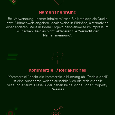
Knospe einer Seerose zwischen Seerosenblättern im 
Runder Spiegel reflektiert 
Waran auf Gehweg mit
Schöne
ausgestreckter Zunge
Sonnenuntergangswolken mit
Namensnennung
rosa Farbtönen
Bei Verwendung unserer Inhalte müssen Sie Kataloop als Quelle
bzw. Bildnachweis angeben. Idealerweise in Bildnähe, alternativ an
einer anderen Stelle in Ihrem Projekt, beispielsweise im Impressum.
Wünschen Sie dies nicht, aktivieren Sie "
Verzicht der
Namensnennung
".
Dramatische Sonnenuntergangswolken über Vorstadt
Detailreiche Temp
Knospe einer Seerose zwischen
Runder Spiegel reflektiert
Seerosenblättern im Teich
Pflanzen in sandiger Landschaft
Kommerziell / Redaktionell
“Kommerziell” deckt die kommerzielle Nutzung ab. “Redaktionell”
ist eine Ausnahme, welche ausschließlich die redaktionelle
Dramatische Sonnenuntergangswolken über
Detailreiche
Nutzung erlaubt. Diese Bilder haben keine Model- oder Property-
Vorstadtszenerie
Tempellaterne mit
Belebte Straßenszene mit Golfwagen in Holbox
Stapel von verschiedenen Scho
Releases.
goldenem Stupa