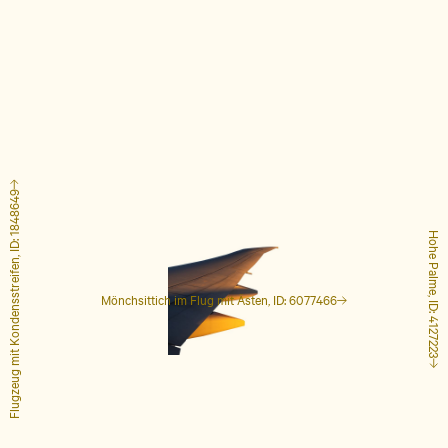
Flugzeug mit Kondensstreifen, ID: 1848649
Hohe Palme, ID: 4127223
Mönchsittich im Flug mit Ästen, ID: 6077466