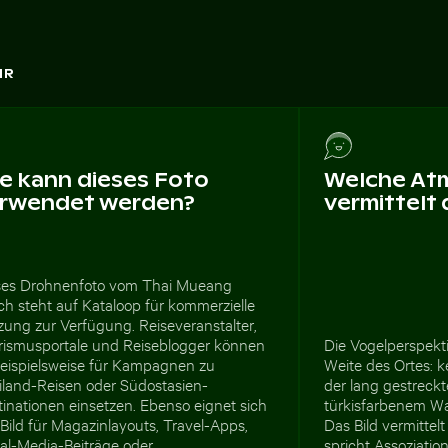
HR
e kann dieses Foto
Welche At
rwendet werden?
vermittelt
ses Drohnenfoto vom Thai Mueang
h steht auf Kataloop für kommerzielle
zung zur Verfügung. Reiseveranstalter,
rismusportale und Reiseblogger können
Die Vogelperspekti
beispielsweise für Kampagnen zu
Weite des Ortes: k
iland-Reisen oder Südostasien-
der lang gestreck
inationen einsetzen. Ebenso eignet sich
türkisfarbenem W
Bild für Magazinlayouts, Travel-Apps,
Das Bild vermittel
ial-Media-Beiträge oder
spricht Assoziati