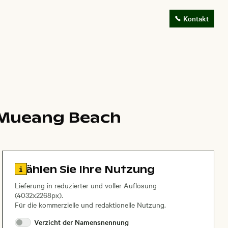
Kontakt
i Mueang Beach
Zu den Lizenzinformationen springen
Wählen Sie Ihre Nutzung
Lieferung in reduzierter und voller Auflösung
(4032x2268px).
Für die kommerzielle und redaktionelle Nutzung.
Verzicht der
Namensnennung