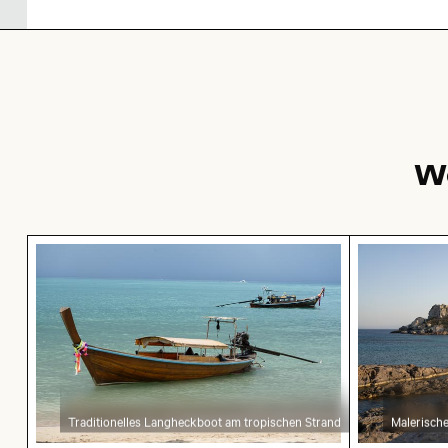
W
Traditionelles Langheckboot am tropischen St
Malerische 
Traditionelles Langheckboot am tropischen Strand
Malerische