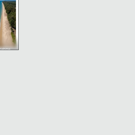
fnahme
te von
ueang