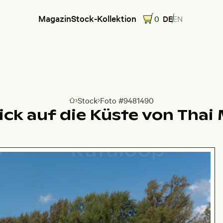
Magazin
Stock-Kollektion
0
DE
EN
Stock
Foto #9481490
Zur Homepage
lick auf die Küste von Tha