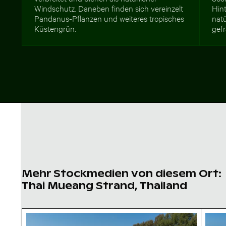
Windschutz. Daneben finden sich vereinzelt
Hin
Pandanus-Pflanzen und weiteres tropisches
natü
Küstengrün.
gefr
Mehr Stockmedien von diesem Ort:
Thai Mueang Strand, Thailand
Einsamer Spaziergang am Thai Mueang Strand
Lufta