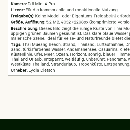
Kamera
:
DJI Mini 4 Pro
Lizenz:
Für die kommerzielle und redaktionelle Nutzung.
Freigabe(n):
Keine Model- oder Eigentums-Freigabe(n) erforde
Größe, Auflösung:
5,2 MB
,
4032
×
2268
px
(komprimierte Versio
Beschreibung:
Dieses Bild zeigt die ruhige Küste von Thai M
üppigen grünen Bäumen gesäumt ist. Das klare blaue Wasser p
malerische Szene. Ideal für Reise- und Naturfreunde bietet die
Tags:
Thai Mueang Beach, Strand, Thailand, Luftaufnahme, Dr
Sand, türkisfarbenes Wasser, Andamanensee, Casuarina, Kiefer
Küstenlinie, Ufer, Meer, Ozean, Horizont, sonnig, blauer Himmel
Thailand Urlaub, entspannt, weitläufig, unberührt, Panorama,
Westküste Thailand, Strandurlaub, Tropenküste, Entspannung, 
Urheber:
Lydia Dietsch