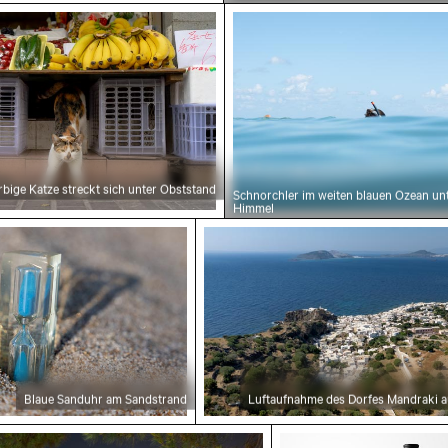
e Katze streckt sich unter Obststand
Schnorchler im weiten b
rbige Katze streckt sich unter Obststand
Schnorchler im weiten blauen Ozean un
Himmel
hr am Sandstrand
Luftaufnahme des Dorfes Man
Blaue Sanduhr am Sandstrand
Luftaufnahme des Dorfes Mandraki au
i
tansicht von Lissabon mit Aussichtspunkt Miradou
Elegante Weinflasch