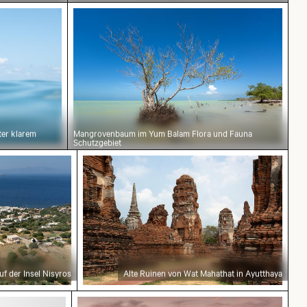
lauen Ozean unter klarem Himmel
Mangrovenbaum im Yum Balam Flora un
ter klarem
Mangrovenbaum im Yum Balam Flora und Fauna
Schutzgebiet
draki auf der Insel Nisyros
Alte Ruinen von Wat Mahathat in Ayut
f der Insel Nisyros
Alte Ruinen von Wat Mahathat in Ayutthaya
ro da Graça
e mit leerem Etikett und schwarzem Deckel
Berliner Fernsehturm bei Sonnenunterg