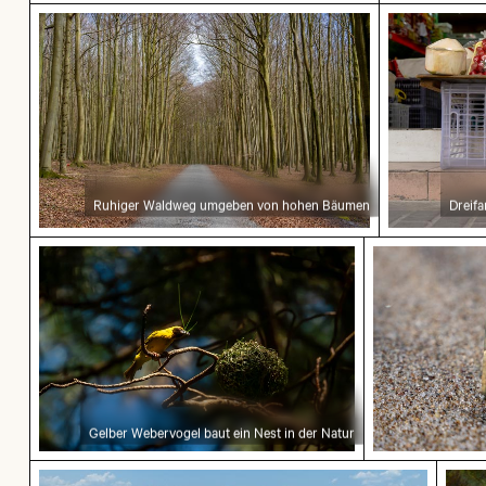
Ruhiger Waldweg umgeben von hohen Bäumen
Dreifarbig
Ruhiger Waldweg umgeben von hohen Bäumen
Dreifa
Gelber Webervogel baut ein Nest in der Natur
Blaue Sandu
Gelber Webervogel baut ein Nest in der Natur
Luftaufnahme von Laem Haad Beach, Koh Yao Ya
Nach