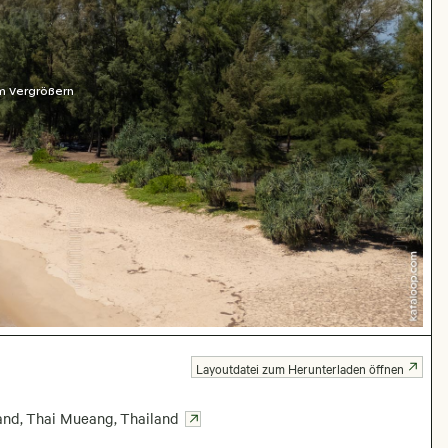
m Vergrößern
Layoutdatei zum Herunterladen öffnen
and
,
Thai Mueang
,
Thailand