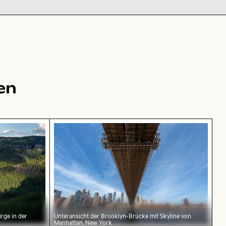
en
bsandsteingebirge in der Sächsischen Schweiz
Unteransicht der Brooklyn-Brücke mit 
rge in der
Unteransicht der Brooklyn-Brücke mit Skyline von
Manhattan, New York