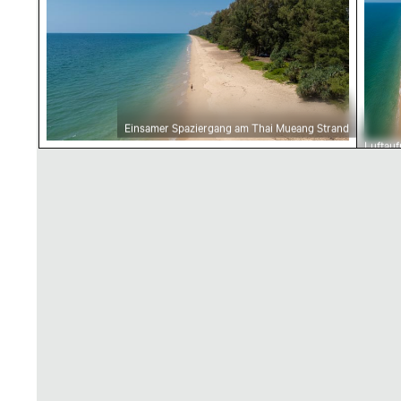
Einsamer Spaziergang am Thai Mueang Strand
Luftau
der Küs
Thai M
Beach