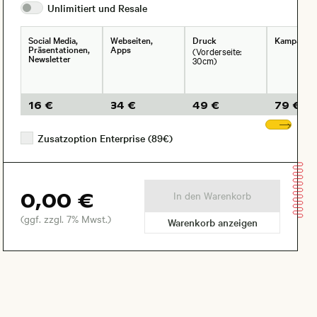
Unlimitiert und
Resale
Social Media,
Webseiten,
Druck
Kampagne
Präsentationen,
Apps
(Vorderseite:
Newsletter
30cm)
16 €
34 €
49 €
79 €
Wei
Zusatzoption Enterprise (89€)
0,00 €
In den Warenkorb
(ggf. zzgl. 7% Mwst.)
Warenkorb anzeigen