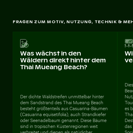
FRAGEN ZUM MOTIV, NUTZUNG, TECHNIK & ME
Was wächst in den
Wi
Wäldern direkt hinter dem
ve
Thai Mueang Beach?
Die
Beac
Der dichte Waldstreifen unmittelbar hinter
Nut
dem Sandstrand des Thai Mueang Beach
Tou
besteht größtenteils aus Casuarina-Bäumen
es 
(Casuarina equisetifolia), auch Strandkiefer
Tha
oder Seenadelbaum genannt. Diese Bäume
Dest
sind in tropischen Küstenregionen weit
das 
verbreitet und dienen als natürlicher
Soc