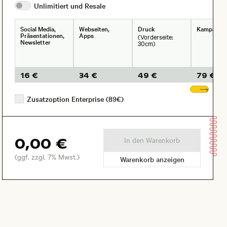
Unlimitiert und
Resale
Social Media,
Webseiten,
Druck
Kampagne
Präsentationen,
Apps
(Vorderseite:
Newsletter
30cm)
16 €
34 €
49 €
79 €
Wei
Zusatzoption Enterprise (89€)
0,00 €
In den Warenkorb
(ggf. zzgl. 7% Mwst.)
Warenkorb anzeigen