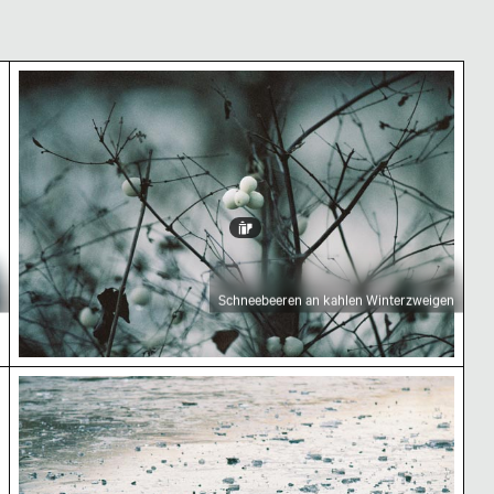
Schneebeeren an kahlen Winterzweigen
Schneebeeren an kahlen Winterzweigen
 Winter
Gefrorene Oberfläche des Schlachtensees mit Ei