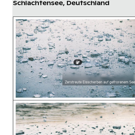
Schlachtensee, Deutschland
Zerstreute Eisscherben auf gefrorenem See
Zerstreute Eisscherben auf gefrorenem See
Gefrorene Oberfläche des Schlachtensees im