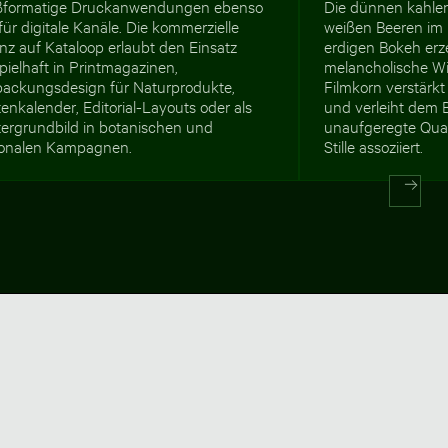
ßformatige Druckanwendungen ebenso
Die dünnen kahle
für digitale Kanäle. Die kommerzielle
weißen Beeren im
nz auf Kataloop erlaubt den Einsatz
erdigen Bokeh erze
pielhaft in Printmagazinen,
melancholische W
packungsdesign für Naturprodukte,
Filmkorn verstärk
enkalender, Editorial-Layouts oder als
und verleiht dem Bi
tergrundbild in botanischen und
unaufgeregte Qual
sonalen Kampagnen.
Stille assoziiert.