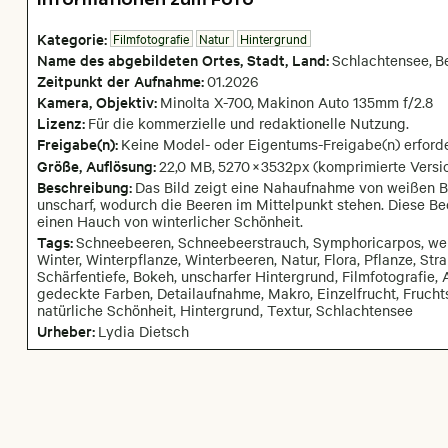
Kategorie:
Filmfotografie
Natur
Hintergrund
Name des abgebildeten Ortes,
Stadt,
Land:
Schlachtensee
,
Be
Zeitpunkt der Aufnahme:
01
.
2026
Kamera
, Objektiv
:
Minolta X-700
,
Makinon Auto 135mm f/2.8
Lizenz:
Für die kommerzielle und redaktionelle Nutzung.
Freigabe(n):
Keine Model- oder Eigentums-Freigabe(n) erforde
Größe, Auflösung:
22,0 MB
,
5270
×
3532
px
(komprimierte Versio
Beschreibung:
Das Bild zeigt eine Nahaufnahme von weißen B
unscharf, wodurch die Beeren im Mittelpunkt stehen. Diese Bee
einen Hauch von winterlicher Schönheit.
Tags:
Schneebeeren, Schneebeerstrauch, Symphoricarpos, wei
Winter, Winterpflanze, Winterbeeren, Natur, Flora, Pflanze, Str
Schärfentiefe, Bokeh, unscharfer Hintergrund, Filmfotografie, 
gedeckte Farben, Detailaufnahme, Makro, Einzelfrucht, Frucht
natürliche Schönheit, Hintergrund, Textur, Schlachtensee
Urheber:
Lydia Dietsch