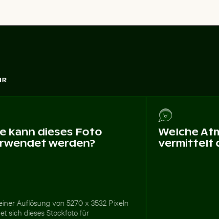
HR
e kann dieses Foto
Welche At
rwendet werden?
vermittelt
einer Auflösung von 5270 x 3532 Pixeln
et sich dieses Stockfoto für