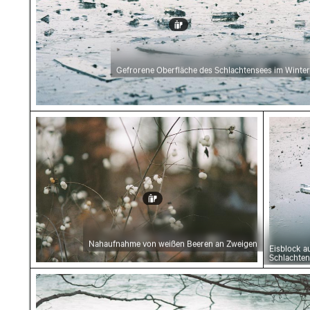
Gefrorene Oberfläche des Schlachtensees im Winter
Nahaufnahme von weißen Beeren an Zweigen
Eisbloc
Nahaufnahme von weißen Beeren an Zweigen
Eisblock a
Schlachte
Verschlungene Äste über gefrorenem Schlac