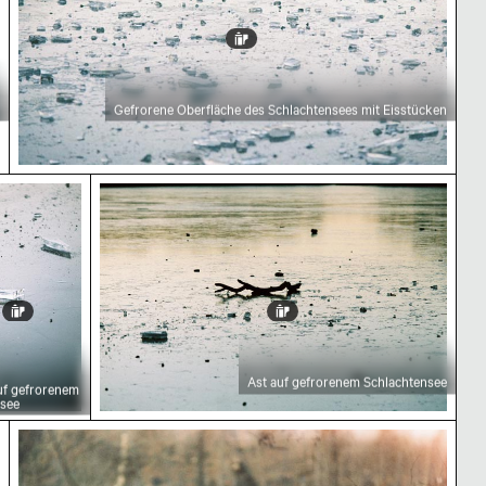
Gefrorene Oberfläche des Schlachtensees mit Eisstücken
k auf gefrorenem Schlachtensee
Ast auf gefrorenem Schlachtensee
Ast auf gefrorenem Schlachtensee
uf gefrorenem
nsee
htensee
Reiher auf Ast am ruhigen See