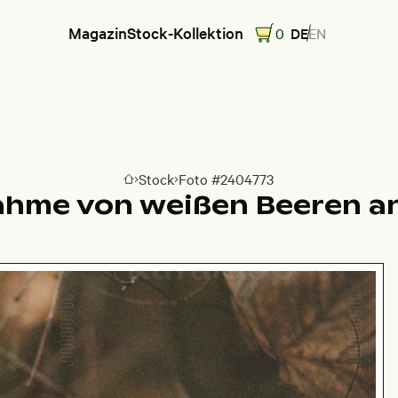
Magazin
Stock-Kollektion
0
DE
EN
Stock
Foto #2404773
Zur Homepage
hme von weißen Beeren a