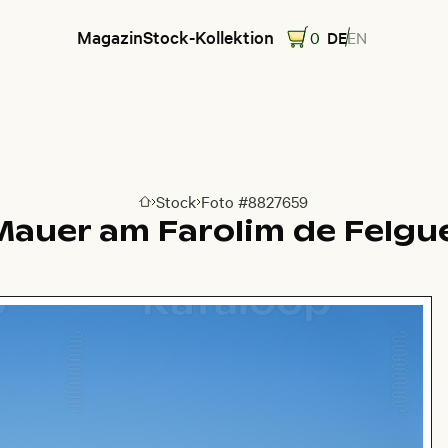
Magazin
Stock-Kollektion
0
DE
EN
Stock
Foto #8827659
Zur Homepage
auer am Farolim de Felgue