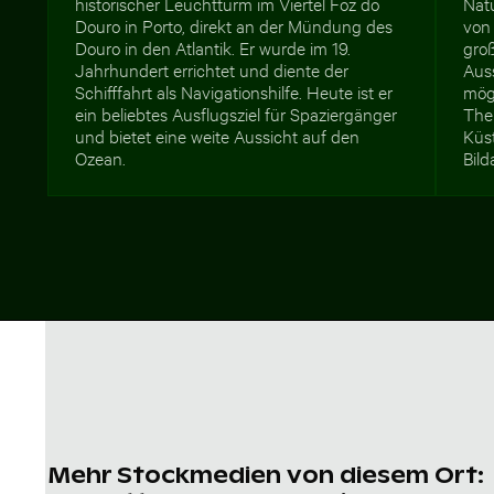
historischer Leuchtturm im Viertel Foz do
Nat
Douro in Porto, direkt an der Mündung des
von 
Douro in den Atlantik. Er wurde im 19.
groß
Jahrhundert errichtet und diente der
Aus
Schifffahrt als Navigationshilfe. Heute ist er
mög
ein beliebtes Ausflugsziel für Spaziergänger
The
und bietet eine weite Aussicht auf den
Küst
Ozean.
Bild
Mehr Stockmedien von diesem Ort: