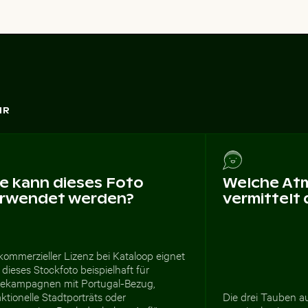
HR
e kann dieses Foto
Welche At
rwendet werden?
vermittelt
kommerzieller Lizenz bei Kataloop eignet
 dieses Stockfoto beispielhaft für
sekampagnen mit Portugal-Bezug,
ktionelle Stadtporträts oder
Die drei Tauben a