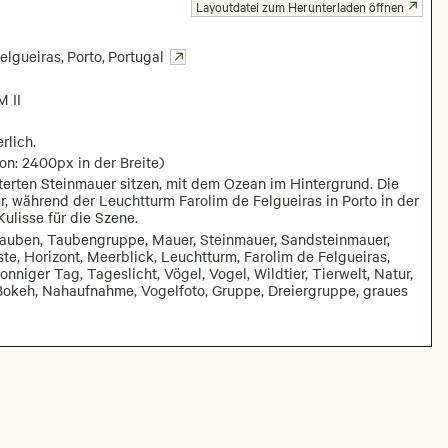
Layoutdatei zum Herunterladen öffnen
elgueiras
,
Porto
,
Portugal
 II
rlich.
on: 2400px in der Breite)
tterten Steinmauer sitzen, mit dem Ozean im Hintergrund. Die
r, während der Leuchtturm Farolim de Felgueiras in Porto in der
Kulisse für die Szene.
 Tauben, Taubengruppe, Mauer, Steinmauer, Sandsteinmauer,
te, Horizont, Meerblick, Leuchtturm, Farolim de Felgueiras,
nniger Tag, Tageslicht, Vögel, Vogel, Wildtier, Tierwelt, Natur,
 Bokeh, Nahaufnahme, Vogelfoto, Gruppe, Dreiergruppe, graues