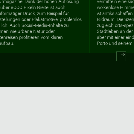
urmagazine. Dank der hohen Auflösung
vermitteln eine sa
über 8000 Pixeln Breite ist auch
wolkenlose Himmel
formatiger Druck, zum Beispiel für
Atlantiks schaffen
stellungen oder Plakatmotive, problemlos
Bildraum. Die Szen
lich. Auch Social-Media-Inhalte zu
zugleich orts-spez
men wie urbane Natur oder
Stadtleben an der
enreisen profitieren vom klaren
aber mit einer ein
aufbau.
Porto und seinem