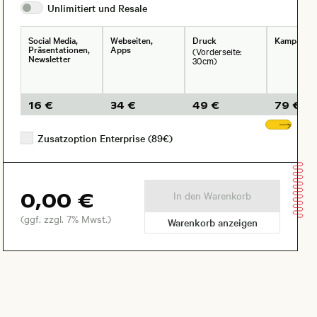
Unlimitiert und
Resale
Social Media,
Webseiten,
Druck
Kampagne
Präsentationen,
Apps
(Vorderseite:
Newsletter
30cm)
16 €
34 €
49 €
79 €
Wei
Zusatzoption Enterprise (89€)
0,00 €
In den Warenkorb
(ggf. zzgl. 7% Mwst.)
Warenkorb anzeigen