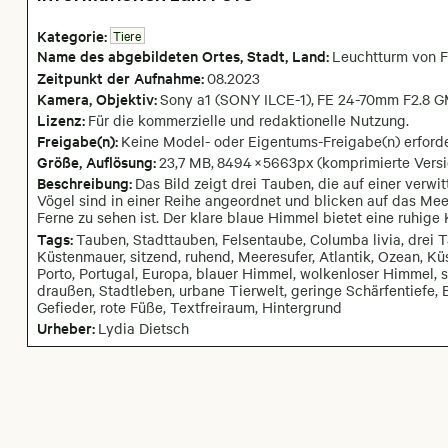
Kategorie:
Tiere
Name des abgebildeten Ortes,
Stadt,
Land:
Leuchtturm von F
Zeitpunkt der Aufnahme:
08
.
2023
Kamera
, Objektiv
:
Sony a1 (SONY ILCE-1)
,
FE 24-70mm F2.8 GM
Lizenz:
Für die kommerzielle und redaktionelle Nutzung.
Freigabe(n):
Keine Model- oder Eigentums-Freigabe(n) erforde
Größe, Auflösung:
23,7 MB
,
8494
×
5663
px
(komprimierte Versi
Beschreibung:
Das Bild zeigt drei Tauben, die auf einer verwi
Vögel sind in einer Reihe angeordnet und blicken auf das Mee
Ferne zu sehen ist. Der klare blaue Himmel bietet eine ruhige 
Tags:
Tauben, Stadttauben, Felsentaube, Columba livia, drei
Küstenmauer, sitzend, ruhend, Meeresufer, Atlantik, Ozean, Küs
Porto, Portugal, Europa, blauer Himmel, wolkenloser Himmel, so
draußen, Stadtleben, urbane Tierwelt, geringe Schärfentiefe,
Gefieder, rote Füße, Textfreiraum, Hintergrund
Urheber:
Lydia Dietsch