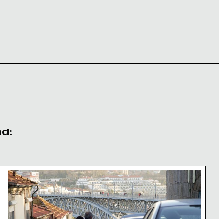
nd:
rnen Architektur
Blick auf die Ponte Dom Luís I von der Stadtstraß