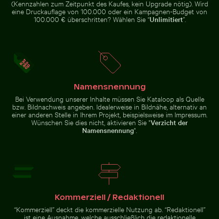
(Kennzahlen zum Zeitpunkt des Kaufes, kein Upgrade nötig). Wird
eine Druckauflage von 100.000 oder ein Kampagnen-Budget von
Ruhiger Tropenstrand mit klarem blauem Wasser
Luftaufnahme des Ozeans u
Zeitraffer von blühenden rosa Lilien
100.000 € überschritten? Wählen Sie “
Unlimitiert
”.
Malerische Ansicht der
Kalksteinformationen im El
Torcal de Antequera
Graureiher am Wasser sitzend
Mangrovenbaum im Yum Bala
Ruhiger Tropenstrand mit klarem
Namensnennung
Luftaufnahme des Ozeans und
blauem Wasser
der Wolken bei
Bei Verwendung unserer Inhalte müssen Sie Kataloop als Quelle
Sonnenuntergang
bzw. Bildnachweis angeben. Idealerweise in Bildnähe, alternativ an
einer anderen Stelle in Ihrem Projekt, beispielsweise im Impressum.
Wünschen Sie dies nicht, aktivieren Sie "
Verzicht der
Namensnennung
".
Graureiher am Wasser sitzend
Luftaufnahme von Mandraki auf der Insel Nisyros
Mangrovenbaum im Yum Balam
Flora und Fauna Schutzgebiet
Kommerziell / Redaktionell
“Kommerziell” deckt die kommerzielle Nutzung ab. “Redaktionell”
Luftaufnahme von Mandraki auf
ist eine Ausnahme, welche ausschließlich die redaktionelle