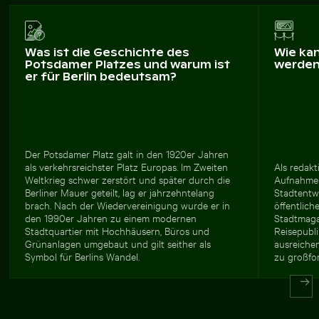
Was ist die Geschichte des
Wie ka
Potsdamer Platzes und warum ist
werde
er für Berlin bedeutsam?
Der Potsdamer Platz galt in den 1920er Jahren
als verkehrsreichster Platz Europas. Im Zweiten
Als redakt
Weltkrieg schwer zerstört und später durch die
Aufnahme 
Berliner Mauer geteilt, lag er jahrzehntelang
Stadtentwi
brach. Nach der Wiedervereinigung wurde er in
öffentlich
den 1990er Jahren zu einem modernen
Stadtmaga
Stadtquartier mit Hochhäusern, Büros und
Reisepubli
Grünanlagen umgebaut und gilt seither als
ausreiche
Symbol für Berlins Wandel.
zu großfo