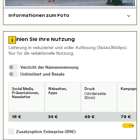
Informationen zum Foto
Filmfotografie
Menschen
Städte/Gebäude
Layoutdatei zum Herunterladen öffnen
Name des abgebildeten Ortes,
Stadt,
Zu den Lizenzinformationen springen
Wählen Sie Ihre Nutzung
, Objektiv
Lieferung in reduzierter und voller Auflösung (5444x3649px).
Nur für die redaktionelle Nutzung.
Verzicht der
Namensnennung
Unlimitiert und
Resale
Social Media,
Webseiten,
Druck
Kampagne
Präsentationen,
Apps
(Vorderseite:
Newsletter
30cm)
16 €
34 €
49 €
79 €
We
Zusatzoption Enterprise (89€)