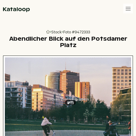
Zur Homepage
Stock
Foto #9472333
Zur Homepage
Abendlicher Blick auf den Potsdamer
Platz
Klicken zum Vergrößern