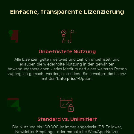
Herbstliche Birken am Hahneberg in Berlin im goldenen
Verschwommener Wald mit abstrakte
Vintage-Fahrrad auf Küstenweg
Einfache, transparente Lizenzierung
Nachtansicht von Lissabon mit
in Kauai
Aussichtspunkt Miradouro da
Graça
Unbefristete Nutzung
Alle Lizenzen gelten weltweit und zeitlich unbefristet, und
Verschwommener Wald mit abstrakten
erlauben die wiederholte Nutzung in den gewählten
Herbstliche Birken
Baumstrukturen
Eleganter Tulpenstrauß in Glasvase
Feierlicher Schokoladenkuche
am Hahneberg in
Anwendungsbereichen. Jedes Medium darf einer weiteren Person
Berlin im goldenen
zugänglich gemacht werden, es sei denn Sie erweitern die Lizenz
Licht
mit der “
Enterprise
”-Option.
Malerische Ansicht der Kalksteinformationen im El Tor
Zeitraffer von blühenden rosa 
Eleganter Tulpenstrauß in
Feierlicher Schokoladenkuchen mit
Glasvase
Wunderkerze
Standard vs. Unlimitiert
Die Nutzung bis 100.000 ist immer abgedeckt: Z.B. Follower,
Newsletter-Empfänger oder monatliche Web/App-Nutzer