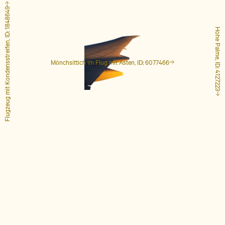
Flugzeug mit Kondensstreifen, ID: 1848649
Hohe Palme, ID: 4127223
Mönchsittich im Flug mit Ästen, ID: 6077466