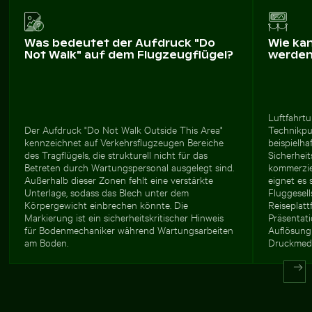
Was bedeutet der Aufdruck "Do
Wie ka
Not Walk" auf dem Flugzeugflügel?
werde
Luftfahrt
Der Aufdruck "Do Not Walk Outside This Area"
Technikpu
kennzeichnet auf Verkehrsflugzeugen Bereiche
beispielha
des Tragflügels, die strukturell nicht für das
Sicherheit
Betreten durch Wartungspersonal ausgelegt sind.
kommerzie
Außerhalb dieser Zonen fehlt eine verstärkte
eignet es
Unterlage, sodass das Blech unter dem
Fluggesell
Körpergewicht einbrechen könnte. Die
Reiseplatt
Markierung ist ein sicherheitskritischer Hinweis
Präsentati
für Bodenmechaniker während Wartungsarbeiten
Auflösung
am Boden.
Druckmedi