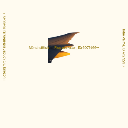
Flugzeug mit Kondensstreifen, ID: 1848649
Hohe Palme, ID: 4127223
Mönchsittich im Flug mit Ästen, ID: 6077466