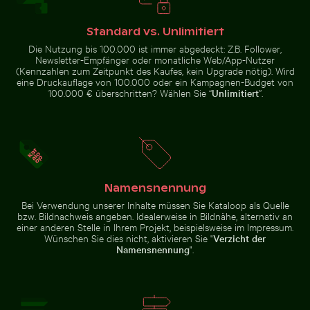
Standard vs. Unlimitiert
Die Nutzung bis 100.000 ist immer abgedeckt: Z.B. Follower,
Newsletter-Empfänger oder monatliche Web/App-Nutzer
Ruhige Gewässer des Lake Ontario, Toronto
Modernes Wohnge
(Kennzahlen zum Zeitpunkt des Kaufes, kein Upgrade nötig). Wird
Luftaufnahme der West Bay
Hafenleuchtfeuer bei
Skyline in Doha
eine Druckauflage von 100.000 oder ein Kampagnen-Budget von
Sonnenuntergang im Hafen von
100.000 € überschritten? Wählen Sie “
Unlimitiert
”.
Kos
Ruhige Gewässer des Lake Ontario, Toronto
Namensnennung
Modernes
Wohngebäude mit
Majestätischer weißer Pfau im Plaka-Wald
Spektakulärer Indoor-Wasse
Bei Verwendung unserer Inhalte müssen Sie Kataloop als Quelle
Balkonen
bzw. Bildnachweis angeben. Idealerweise in Bildnähe, alternativ an
einer anderen Stelle in Ihrem Projekt, beispielsweise im Impressum.
Wünschen Sie dies nicht, aktivieren Sie "
Verzicht der
Namensnennung
".
Detailreiche Tempellaterne mit goldenem Stupa
Traditionelles Langheckboot am tropischen
Majestätischer weißer Pfau im
Spektakulärer Indoor-Wasserfall
Plaka-Wald
im Flughafen Singapur Changi