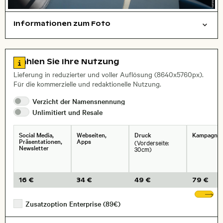
Informationen zum Foto
Dinge
Reisen/Urlaub
Layoutdatei zum Herunterladen öffnen
, Objektiv
Zu den Lizenzinformationen springen
Wählen Sie Ihre Nutzung
Lieferung in reduzierter und voller Auflösung (8640x5760px).
Für die kommerzielle und redaktionelle Nutzung.
Verzicht der
Namensnennung
Unlimitiert und
Resale
Social Media,
Webseiten,
Druck
Kampagne
Präsentationen,
Apps
(Vorderseite:
Newsletter
30cm)
16 €
34 €
49 €
79 €
We
Zusatzoption Enterprise (89€)