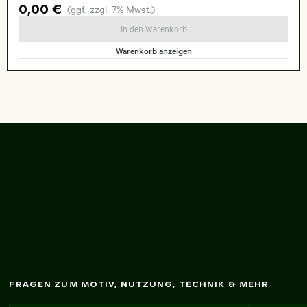
0,00 €
(ggf. zzgl. 7% Mwst.)
In den Warenkorb
Warenkorb anzeigen
Flugzeugflügel m
it
Sonnenuntergangsreflexion
FRAGEN ZUM MOTIV, NUTZUNG, TECHNIK & MEHR