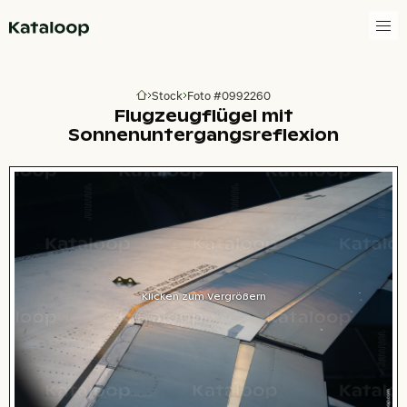
Zur Homepage
Stock
Foto #0992260
Zur Homepage
Flugzeugflügel mit
Sonnenuntergangsreflexion
Klicken zum Vergrößern