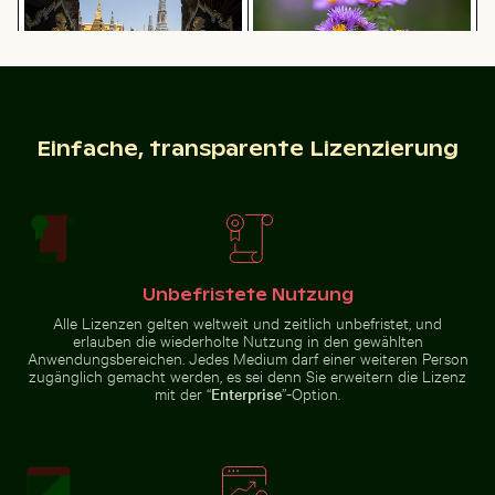
Pinke Lilie in prunkvollem Goldrahmen
Gemeiner Mynavogel auf eine
Detailreiche Wandmalereien am
Leuchtende lila Astern in
Einfache, transparente Lizenzierung
Eingang von Wat Phra Kaeo
natürlicher Umgebung
Unbefristete Nutzung
Pinke Lilie in prunkvollem
Gemeiner Mynavogel auf einem
Bahrain World Trade Center zwischen Gassen
Lila Phacelia Blüten im nat
Goldrahmen
Baumast sitzend
Alle Lizenzen gelten weltweit und zeitlich unbefristet, und
erlauben die wiederholte Nutzung in den gewählten
Anwendungsbereichen. Jedes Medium darf einer weiteren Person
zugänglich gemacht werden, es sei denn Sie erweitern die Lizenz
mit der “
Enterprise
”-Option.
Hafenleuchtfeuer bei Sonnenuntergang im Hafen von
Luftaufnahme der West Bay 
Bahrain World Trade Center
Lila Phacelia Blüten im
zwischen Gassen
natürlichen Wiesenambiente