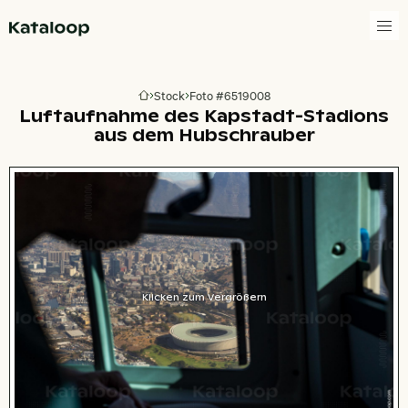
Zur Homepage
Stock
Foto #6519008
Zur Homepage
Luftaufnahme des Kapstadt-Stadions
aus dem Hubschrauber
Klicken zum Vergrößern