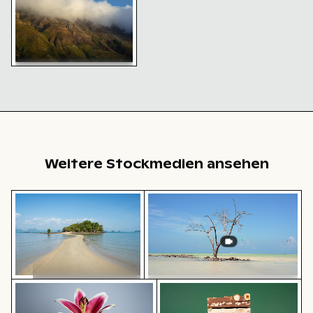
Nebelige Berglandschaft mit
felsigen Hängen
Weitere Stockmedien ansehen
Sandweg zur Insel Ko Nui
Einsamer Baum im Naturschut
Leuchtende rosa Lilien vor sanftem Hintergrund
Stapel von verschiedenen S
Sandweg zur Insel Ko Nui
Einsamer Baum im
Naturschutzgebiet Yum Balam