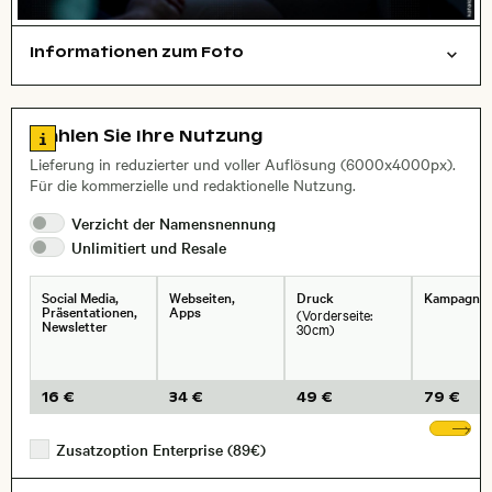
Informationen zum Foto
Städte/Gebäude
Reisen/Urlaub
Luftaufnahme
Layoutdatei zum Herunterladen öffnen
Name des abgebildeten Ortes,
Stadt,
Zu den Lizenzinformationen springen
Wählen Sie Ihre Nutzung
Lieferung in reduzierter und voller Auflösung (6000x4000px).
Für die kommerzielle und redaktionelle Nutzung.
Verzicht der
Namensnennung
Unlimitiert und
Resale
Social Media,
Webseiten,
Druck
Kampagne
Präsentationen,
Apps
(Vorderseite:
Newsletter
30cm)
16 €
34 €
49 €
79 €
We
Zusatzoption Enterprise (89€)