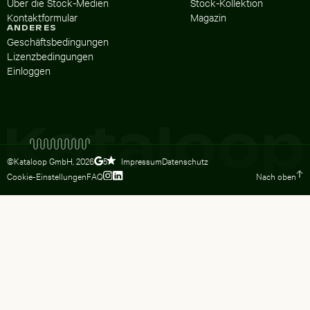
Über die Stock-Medien
Stock-Kollektion
Kontaktformular
Magazin
ANDERES
Geschäftsbedingungen
Lizenzbedingungen
Einloggen
©Kataloop GmbH,
2026
Impressum
Datenschutz
5
Cookie-Einstellungen
FAQ
Nach oben
Zum Instagram Profil von Lydia Dietsc
Zum LinkedIn Profil von Lydia Dietsc