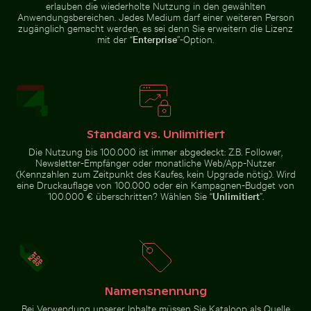
erlauben die wiederholte Nutzung in den gewählten
Anwendungsbereichen. Jedes Medium darf einer weiteren Person
zugänglich gemacht werden, es sei denn Sie erweitern die Lizenz
Gefrorener Ast mit kunstvollen Eisformationen
Buntes karibisches Straßenb
Malerische Ansicht der
Majestätische Felsformationen
mit der “
Enterprise
”-Option.
Kalksteinformationen im El
des Elbsandsteingebirges in der
Torcal de Antequera
Sächsischen Schweiz
Skizzieren von Webdesign auf Notizbuch mit Laptop 
Luftaufnahme von Laem Haad B
Gefrorener Ast mit kunstvollen
Buntes karibisches Straßenbild
Standard vs. Unlimitiert
Eisformationen
mit festlichen Dekorationen
Die Nutzung bis 100.000 ist immer abgedeckt: Z.B. Follower,
Newsletter-Empfänger oder monatliche Web/App-Nutzer
(Kennzahlen zum Zeitpunkt des Kaufes, kein Upgrade nötig). Wird
eine Druckauflage von 100.000 oder ein Kampagnen-Budget von
100.000 € überschritten? Wählen Sie “
Unlimitiert
”.
Frische Tomaten tauchen ins Wasser
Sonnenuntergang a
Luftaufnahme von Laem Haad
Skizzieren von Webdesign auf
Beach, Koh Yao Yai
Notizbuch mit Laptop und
Kaffee
Namensnennung
Bei Verwendung unserer Inhalte müssen Sie Kataloop als Quelle