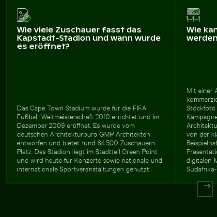
Wie viele Zuschauer fasst das
Wie ka
Kapstadt-Stadion und wann wurde
werde
es eröffnet?
Mit einer
kommerziel
Das Cape Town Stadium wurde für die FIFA
Stockfoto 
Fußball-Weltmeisterschaft 2010 errichtet und im
Kampagne
Dezember 2009 eröffnet. Es wurde vom
Architektu
deutschen Architekturbüro GMP Architekten
von der kl
entworfen und bietet rund 64.500 Zuschauern
Beispielha
Platz. Das Stadion liegt im Stadtteil Green Point
Präsentati
und wird heute für Konzerte sowie nationale und
digitalen
internationale Sportveranstaltungen genutzt.
Südafrika-