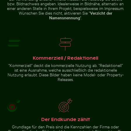
bzw. Bildnachweis angeben. Idealerweise in Bildnähe, alternativ an
Frische Tomaten tauchen ins Wasser
einer anderen Stelle in Ihrem Projekt, beispielsweise im Impressum.
Sonnenuntergang
Wünschen Sie dies nicht, aktivieren Sie "
Verzicht der
CN Tower und Skyline von Toronto vom Ontariosee
an der Ponte 25
Namensnennung
".
de Abril über dem
Tejo, Lissabon
CN Tower und Skyline von
Toronto vom Ontariosee
Kommerziell / Redaktionell
“Kommerziell” deckt die kommerzielle Nutzung ab. “Redaktionell”
ist eine Ausnahme, welche ausschließlich die redaktionelle
Nutzung erlaubt. Diese Bilder haben keine Model- oder Property-
Zur Stock-Kollektion
Releases.
Der Endkunde zählt
Grundlage für den Preis sind die Kennzahlen der Firma oder