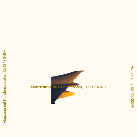
Flugzeug mit Kondensstreifen, ID: 1848649
Hohe Palme, ID: 4127223
Mönchsittich im Flug mit Ästen, ID: 6077466