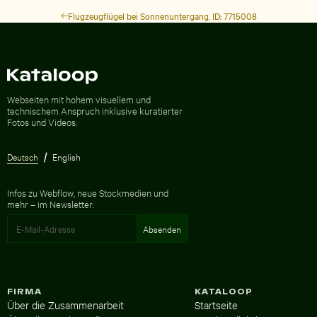
Flugzeugflügel bei Sonnenuntergang, ID: 7715008
Zur Homepage
Webseiten mit hohem visuellem und
technischem Anspruch inklusive kuratierter
Fotos und Videos.
Deutsch
English
Infos zu Webflow, neue Stockmedien und
mehr – im Newsletter:
FIRMA
KATALOOP
Über die Zusammenarbeit
Startseite