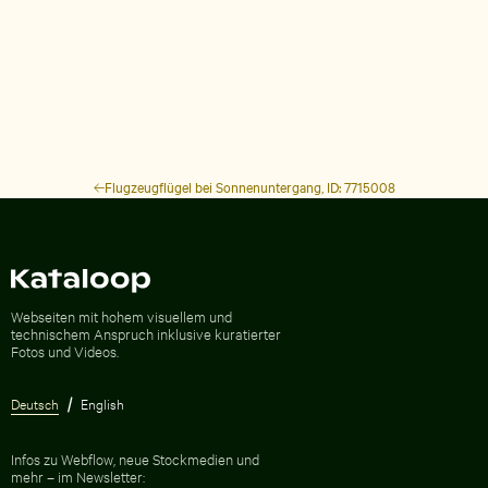
Flugzeugflügel bei Sonnenuntergang, ID: 7715008
Zur Homepage
Webseiten mit hohem visuellem und
technischem Anspruch inklusive kuratierter
Fotos und Videos.
Deutsch
English
Infos zu Webflow, neue Stockmedien und
mehr – im Newsletter: