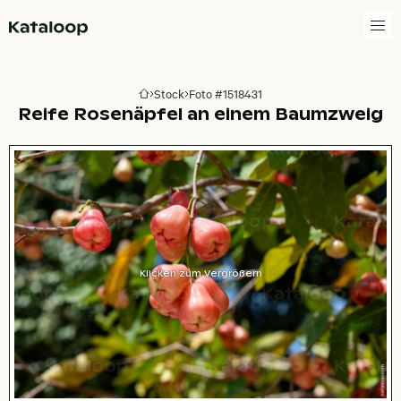
Zur Homepage
Stock
Foto #1518431
Zur Homepage
Reife Rosenäpfel an einem Baumzweig
Klicken zum Vergrößern