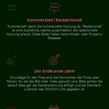
Weg umgeben von
blühenden Oleander bei den
Kommerziell / Redaktionell
Venezianischen
Stadtmauern von Heraklion
“Kommerziell” deckt die kommerzielle Nutzung ab. “Redaktionell”
ist eine Ausnahme, welche ausschließlich die redaktionelle
Zur Stock-Kollektion
Nutzung erlaubt. Diese Bilder haben keine Model- oder Property-
Releases.
Der Endkunde zählt
Grundlage für den Preis sind die Kennzahlen der Firma oder
Person, für die das Bild oder Video genutzt wird. Bitte achten Sie
darauf, dass ggf. die Namensnennung erfolgt und bei Standard-
Lizenzen das 100.000-Limit gegeben ist.