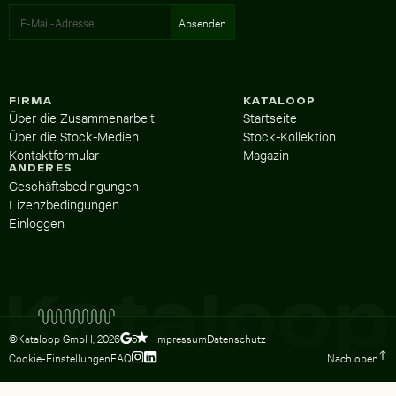
FIRMA
KATALOOP
Über die Zusammenarbeit
Startseite
Über die Stock-Medien
Stock-Kollektion
Kontaktformular
Magazin
ANDERES
Geschäftsbedingungen
Lizenzbedingungen
Einloggen
©Kataloop GmbH,
2026
Impressum
Datenschutz
5
Cookie-Einstellungen
FAQ
Nach oben
Zum Instagram Profil von Lydia Dietsc
Zum LinkedIn Profil von Lydia Dietsc