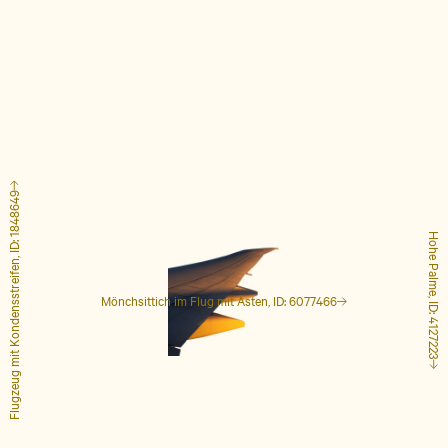
Flugzeug mit Kondensstreifen, ID: 1848649
Hohe Palme, ID: 4127223
Mönchsittich im Flug mit Ästen, ID: 6077466