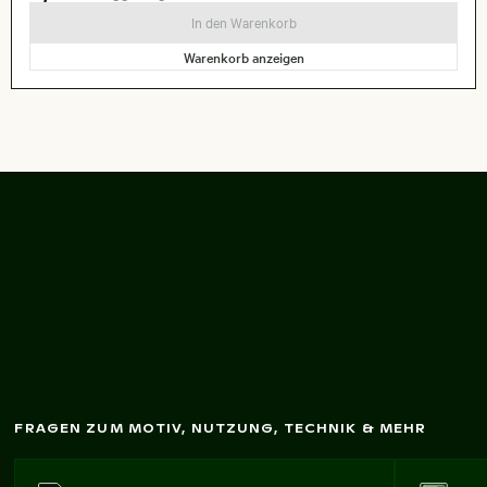
In den Warenkorb
Warenkorb anzeigen
Reife Rosenäpfel an
einem
Baum
zw
eig
FRAGEN ZUM MOTIV, NUTZUNG, TECHNIK & MEHR