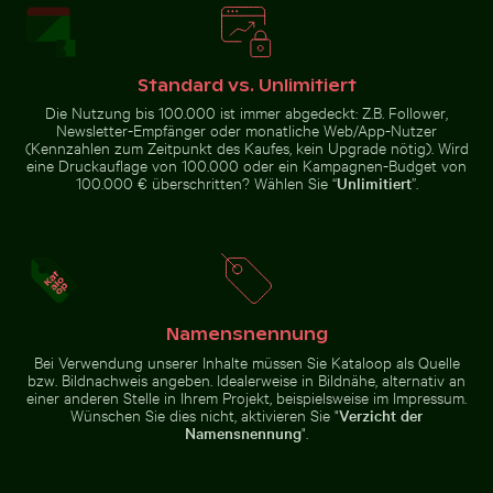
Leuchtende rosa Lilien vor sanftem
Buddha-Statuen im Wat Yai Chai Mongkol Tempel
Sonnenuntergang über verl
Blühende
Hintergrund
Kirschblüten
Junger
im Frühling
Kiefernbaum
auf dem
Standard vs. Unlimitiert
Hahneberg
Die Nutzung bis 100.000 ist immer abgedeckt: Z.B. Follower,
in Berlin
Newsletter-Empfänger oder monatliche Web/App-Nutzer
(Kennzahlen zum Zeitpunkt des Kaufes, kein Upgrade nötig). Wird
eine Druckauflage von 100.000 oder ein Kampagnen-Budget von
100.000 € überschritten? Wählen Sie “
Unlimitiert
”.
Leuchtend Rosa Oleanderblüten in Natürlicher Umge
Ruhiger Strand mit Treibholz und Mee
Buddha-Statuen im Wat Yai Chai
Sonnenuntergang über
Mongkol Tempel
verlassenen Strandliegen
Namensnennung
Bei Verwendung unserer Inhalte müssen Sie Kataloop als Quelle
Ruhiger Strand mit Treibholz und Meeresblick
bzw. Bildnachweis angeben. Idealerweise in Bildnähe, alternativ an
Leuchtend Rosa
einer anderen Stelle in Ihrem Projekt, beispielsweise im Impressum.
Weg umgeben von blühenden Oleander bei den Venezi
Oleanderblüten in
Wünschen Sie dies nicht, aktivieren Sie "
Verzicht der
Natürlicher
Umgebung
Namensnennung
".