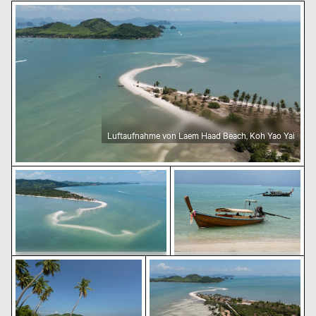
Luftaufnahme von Laem Haad Beach, Koh Yao Yai
Luftaufnahme von Laem Haad Beach, Koh Yao Yai
Luftaufnahme von Laem Haad Beach, Koh Yao Yai
Traditionelles Langheckb
Tropischer Strand mit Kokospalmen
Luftaufnahme von Laem Haad B
Luftaufnahme von Laem Haad
Traditionelles Langheckboot
Beach, Koh Yao Yai
am tropischen Strand