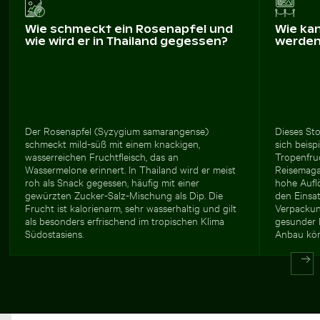
Wie schmeckt ein Rosenapfel und
Wie ka
wie wird er in Thailand gegessen?
werde
Der Rosenapfel (Syzygium samarangense)
Dieses Sto
schmeckt mild-süß mit einem knackigen,
sich beisp
wasserreichen Fruchtfleisch, das an
Tropenfru
Wassermelone erinnert. In Thailand wird er meist
Reisemaga
roh als Snack gegessen, häufig mit einer
hohe Aufl
gewürzten Zucker-Salz-Mischung als Dip. Die
den Einsa
Frucht ist kalorienarm, sehr wasserhaltig und gilt
Verpackun
als besonders erfrischend im tropischen Klima
gesunder 
Südostasiens.
Anbau kön