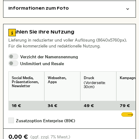
Informationen zum Foto
Natur
Layoutdatei zum Herunterladen öffnen
Stadt,
Zu den Lizenzinformationen springen
Wählen Sie Ihre Nutzung
, Objektiv
Lieferung in reduzierter und voller Auflösung (8640x5760px).
Für die kommerzielle und redaktionelle Nutzung.
Verzicht der
Namensnennung
Unlimitiert und
Resale
Social Media,
Webseiten,
Druck
Kampagne
Präsentationen,
Apps
(Vorderseite:
Newsletter
30cm)
16 €
34 €
49 €
79 €
We
Zusatzoption Enterprise (89€)
0,00 €
(ggf. zzgl. 7% Mwst.)