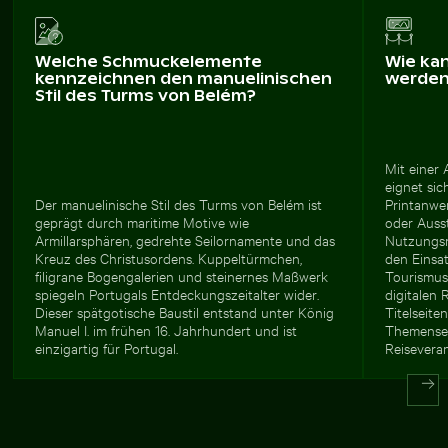
Welche Schmuckelemente
Wie ka
kennzeichnen den manuelinischen
werde
Stil des Turms von Belém?
Mit einer
eignet sic
Der manuelinische Stil des Turms von Belém ist
Printanwe
geprägt durch maritime Motive wie
oder Auss
Armillarsphären, gedrehte Seilornamente und das
Nutzungsr
Kreuz des Christusordens. Kuppeltürmchen,
den Einsa
filigrane Bogengalerien und steinernes Maßwerk
Tourismus
spiegeln Portugals Entdeckungszeitalter wider.
digitalen 
Dieser spätgotische Baustil entstand unter König
Titelseit
Manuel I. im frühen 16. Jahrhundert und ist
Themensei
einzigartig für Portugal.
Reiseveran