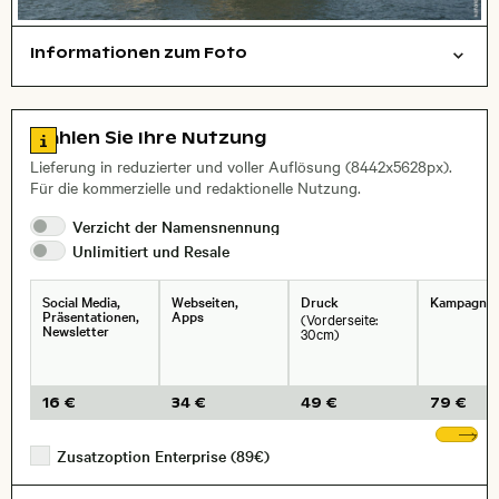
Informationen zum Foto
Städte/Gebäude
Layoutdatei zum Herunterladen öffnen
Name des abgebildeten Ortes,
Stadt,
Zu den Lizenzinformationen springen
Wählen Sie Ihre Nutzung
, Objektiv
Lieferung in reduzierter und voller Auflösung (8442x5628px).
Für die kommerzielle und redaktionelle Nutzung.
Verzicht der
Namensnennung
Unlimitiert und
Resale
Social Media,
Webseiten,
Druck
Kampagne
Präsentationen,
Apps
(Vorderseite:
Newsletter
30cm)
16 €
34 €
49 €
79 €
We
Zusatzoption Enterprise (89€)