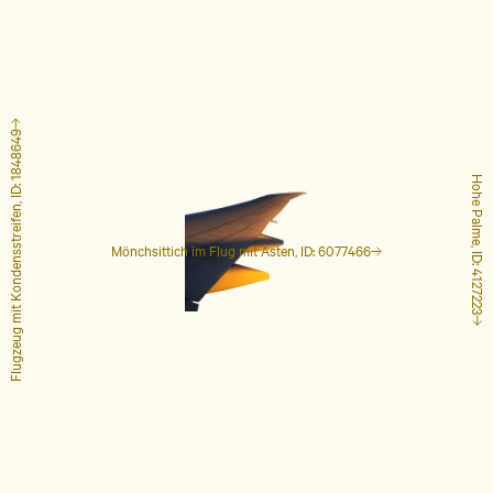
Flugzeug mit Kondensstreifen, ID: 1848649
Hohe Palme, ID: 4127223
Mönchsittich im Flug mit Ästen, ID: 6077466