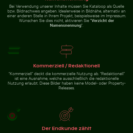
Bei Verwendung unserer Inhalte müssen Sie Kataloop als Quelle
Buddha-Statuen im Wat Yai Chai
Pinke Lilie in prunkvollem
Sandweg zur Insel Ko Nui
Luftaufnahme des Dorfes Mand
bzw. Bildnachweis angeben. Idealerweise in Bildnähe, alternativ an
Mongkol Tempel
Goldrahmen
einer anderen Stelle in Ihrem Projekt, beispielsweise im Impressum.
Wünschen Sie dies nicht, aktivieren Sie "
Verzicht der
Namensnennung
".
Bunter Blumenstrauß in Glasvase
Sandweg zur Insel Ko Nui
Luftaufnahme des Dorfes Mandraki
auf der Insel Nisyros
Kommerziell / Redaktionell
“Kommerziell” deckt die kommerzielle Nutzung ab. “Redaktionell”
ist eine Ausnahme, welche ausschließlich die redaktionelle
Nutzung erlaubt. Diese Bilder haben keine Model- oder Property-
Bunter Blumenstrauß
Releases.
in Glasvase
Zur Stock-Kollektion
Der Endkunde zählt