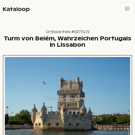
Zur Homepage
Stock
Foto #0277472
Zur Homepage
Turm von Belém, Wahrzeichen Portugals
in Lissabon
Klicken zum Vergrößern