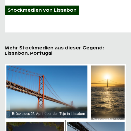
Stockmedien von
Lissabon
Mehr Stockmedien aus dieser Gegend:
Lissabon, Portugal
Brücke des 25. April über den Tejo in Lissabon
Sonnenuntergang a
Brücke des 25. April über den Tejo in Lissabon
Sonnenuntergang
Nachtansicht von Lissabon mit Aussichtspunkt Mirado
Ponte 25 de Abril bei Sonn
an der Ponte 25
de Abril über dem
Tejo, Lissabon