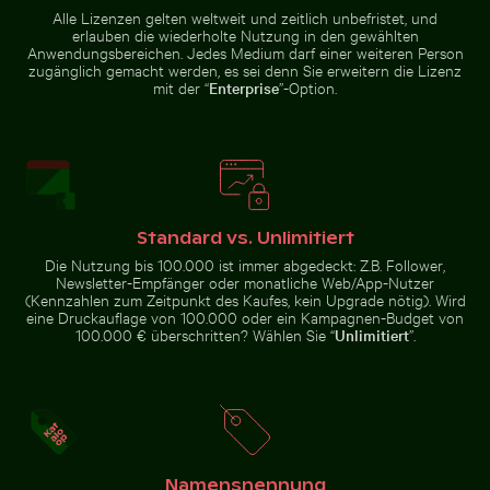
Alle Lizenzen gelten weltweit und zeitlich unbefristet, und
erlauben die wiederholte Nutzung in den gewählten
Anwendungsbereichen. Jedes Medium darf einer weiteren Person
Mangrovenbaum im Yum Balam
Frische Tomaten tauchen ins Wasser
Casa da Música, Porto: Wah
zugänglich gemacht werden, es sei denn Sie erweitern die Lizenz
Flora und Fauna Schutzgebiet
Silhouette von
Spiegelung
mit der “
Enterprise
”-Option.
Menschen beim
des Berliner
Angeln auf einem
Fernsehturms
Steg bei
in
Sonnenuntergang
Glasfassade
Blauer Kirchturm mit Glocke vor klarem Himmel
Stapel von verschiedenen S
Frische Tomaten tauchen ins
Casa da Música, Porto:
Wasser
Wahrzeichen der modernen
Standard vs. Unlimitiert
Architektur
Die Nutzung bis 100.000 ist immer abgedeckt: Z.B. Follower,
Newsletter-Empfänger oder monatliche Web/App-Nutzer
(Kennzahlen zum Zeitpunkt des Kaufes, kein Upgrade nötig). Wird
eine Druckauflage von 100.000 oder ein Kampagnen-Budget von
100.000 € überschritten? Wählen Sie “
Unlimitiert
”.
Buddha-Statuen im Wat Yai Chai Mongkol Tempel
Pinke Lilie in prunkvolle
Blauer Kirchturm mit Glocke vor
Stapel von verschiedenen
klarem Himmel
Schokoladentafeln mit Nüssen
Namensnennung