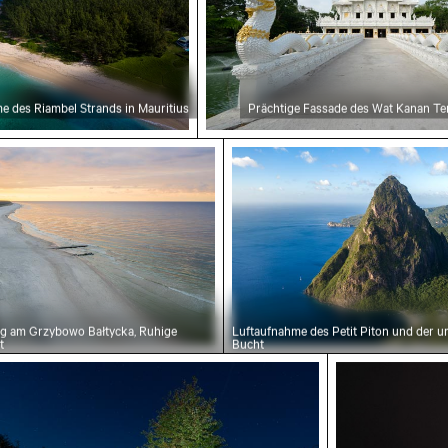
e des Riambel Strands in Mauritius
Prächtige Fassade des Wat Kanan Te
g am Grzybowo Bałtycka, Ruhige
Luftaufnahme des Petit Piton und der 
t
Bucht