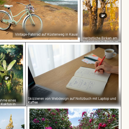
Vintage-Fahrrad auf Küstenweg in Kauai
Herbstliche Birken am
Hahneberg in Berlin im
goldenen Licht
Skizzieren von Webdesign auf Notizbuch mit Laptop und
ahme eines
Kaffee
 Kaktus in
her Umgebung