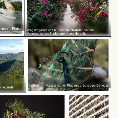
mpels in Phuket
Weg umgeben von blühenden Oleander bei den
Venezianischen Stadtmauern von Heraklion
Majestätischer Pfau mit prächtigem Gefieder
umliegenden