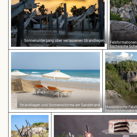
Sonnenuntergang über verlassenen Strandliegen
Felsformationen
Sächsische Schw
Strandliegen und Sonnenschirme am Sandstrand
Majestätische Fels
Elbsandsteingebirg