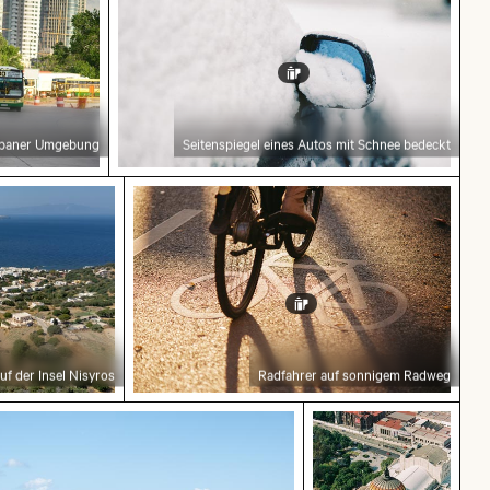
urbaner Umgebung
Seitenspiegel eines Autos mit Schnee bedeckt
f der Insel Nisyros
Radfahrer auf sonnigem Radweg