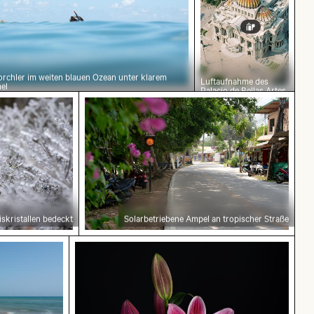
rchler im weiten blauen Ozean unter klarem
Luftaufnahme des
el
Palacio de Bellas Artes,
Mexiko-Stadt
skristallen bedeckt
Solarbetriebene Ampel an tropischer Straße