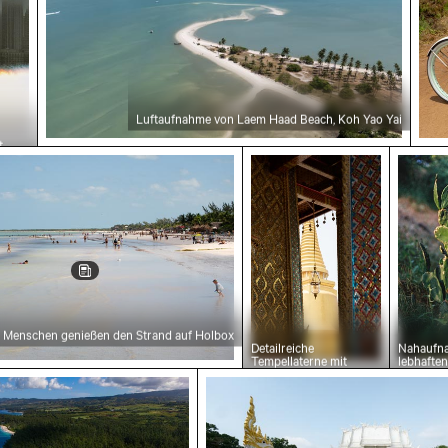
Luftaufnahme von Laem Haad Beach, Koh Yao Yai
t
Menschen genießen den Strand auf Holbox
Detailreiche
Nahaufn
Tempellaterne mit
lebhaften
goldenem Stupa
natürlic