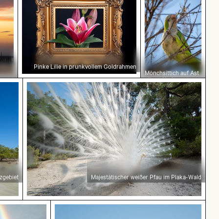
Pinke Lilie in prunkvollem Goldrahmen
Mönchsittich auf Ast
sitzend beim
Knabbern an Zweig
zgebiet
Majestätischer weißer Pfau im Plaka-Wald