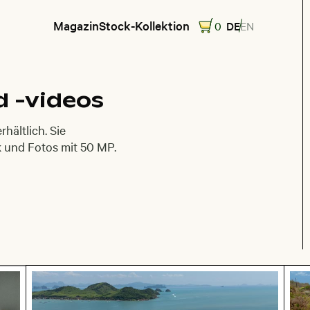
Magazin
Stock-Kollektion
0
DE
EN
nd
-videos
hältlich. Sie
k und Fotos mit 50 MP.