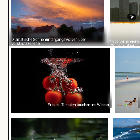
Dramatische Sonnenuntergangswolken über
Nebelverhangene
Vorstadtszenerie
Wolkenkratzer mi
Filmeffekt
Frische Tomaten tauchen ins Wasser