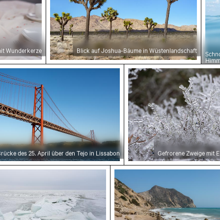
mit Wunderkerze
Blick auf Joshua-Bäume in Wüstenlandschaft
Schno
Himm
rücke des 25. April über den Tejo in Lissabon
Gefrorene Zweige mit Ei