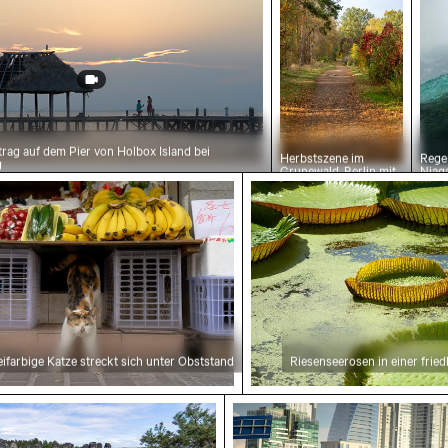
rag auf dem Pier von Holbox Island bei
Herbstszene im
Rege
g
Grunewald, Berlin mit
Niaga
buntem Laub
Natu
eifarbige Katze streckt sich unter Obststand
Riesenseerosen in einer fried