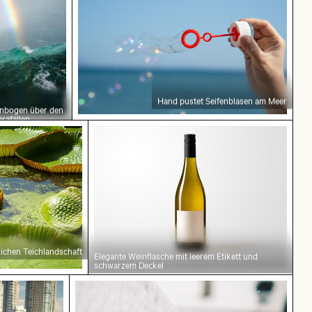
Hand pustet Seifenblasen am Meer
nbogen über den
rafällen,
rwunder
lichen Teichlandschaft
Elegante Weinflasche mit leerem Etikett und
schwarzem Deckel