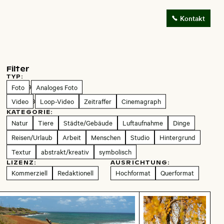
Kontakt
Filter
TYP:
Foto
Analoges Foto
Video
Loop-Video
Zeitraffer
Cinemagraph
KATEGORIE:
Natur
Tiere
Städte/Gebäude
Luftaufnahme
Dinge
Reisen/Urlaub
Arbeit
Menschen
Studio
Hintergrund
Textur
abstrakt/kreativ
symbolisch
LIZENZ:
AUSRICHTUNG:
Kommerziell
Redaktionell
Hochformat
Querformat