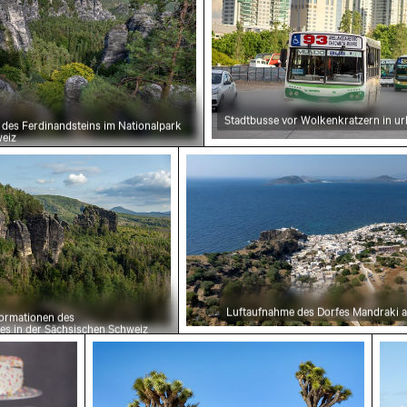
Stadtbusse vor Wolkenkratzern in 
 des Ferdinandsteins im Nationalpark
eiz
Luftaufnahme des Dorfes Mandraki au
formationen des
es in der Sächsischen Schweiz