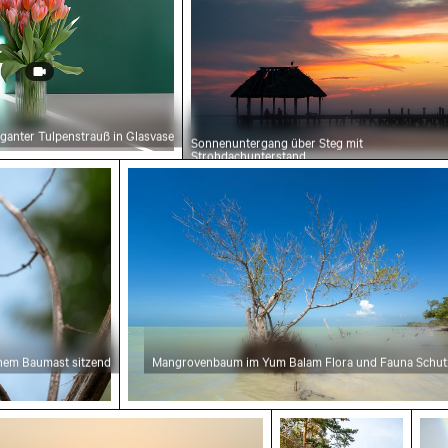
eganter Tulpenstrauß in Glasvase
Sonnenuntergang über Steg mit
Strohdachunterstand
nem Baumast sitzend
Mangrovenbaum im Yum Balam Flora und Fauna Schut