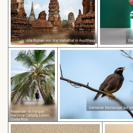
Alte Ruinen von Wat Mahathat in Ayutthaya
El
Gemeiner Mynavogel auf ei
Reisender im Parque
Nacional Cahuita, Limón,
Costa Rica