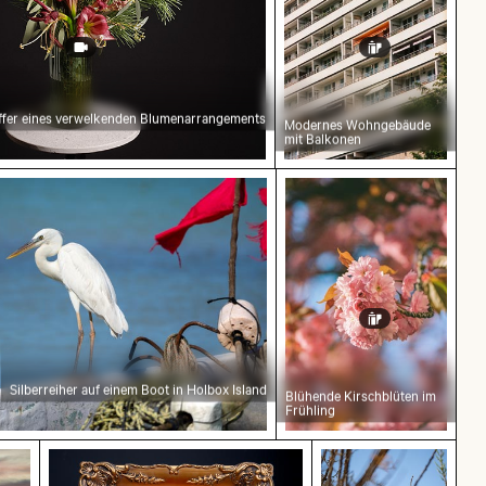
affer eines verwelkenden Blumenarrangements
Modernes Wohngebäude
mit Balkonen
Silberreiher auf einem Boot in Holbox Island
Blühende Kirschblüten im
Frühling