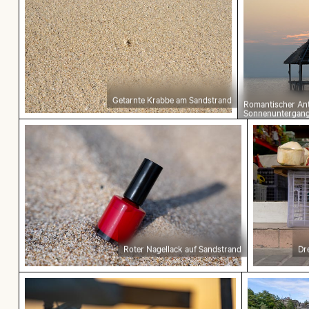
Getarnte Krabbe am Sandstrand
Romantischer Ant
Sonnenuntergan
Roter Nagellack auf Sandstrand
Dr