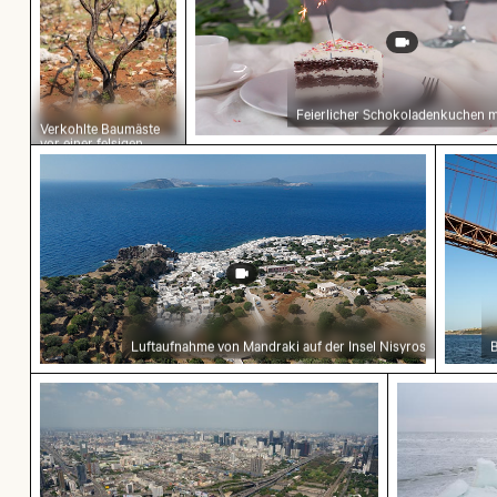
Feierlicher Schokoladenkuchen 
Verkohlte Baumäste
vor einer felsigen
Landschaft
Luftaufnahme von Mandraki auf der Insel Nisyros
B